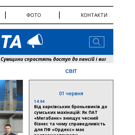
ФОТО
КОНТАКТИ
ни спростять доступ до пенсій і виплат: Пенсійний
СВІТ
01 червня
14:04
Від харківських броньовиків до
сумських махінацій: Як ПАТ
«Мегабанк» знищує чесний
бізнес та чому справедливість
для ПФ «Ордекс» має