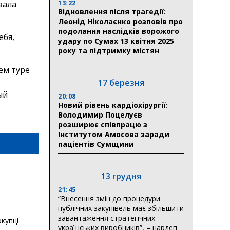
13:22
зала
Відновлення після трагедії:
Леонід Ніколаєнко розповів про
подолання наслідків ворожого
ебя,
удару по Сумах 13 квітня 2025
року та підтримку містян
ем туре
17 березня
ый
20:08
Новий рівень кардіохірургії:
Володимир Поцелуєв
розширює співпрацю з
Інститутом Амосова заради
пацієнтів Сумщини
13 грудня
21:45
“Внесення змін до процедури
публічних закупівель має збільшити
завантаження стратегічних
купці
українських виробників”, – нардеп