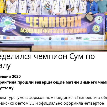
делился чемпион Сум по
алу
 июня 2020
арантина прошли завершающие матчи Зимнего чем
утзалу.
нем туре, уже в формальном поединке, «Технология» об
вис» со счетом 5:3 и официально оформила четвертое