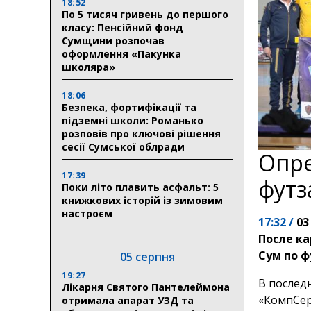
18:52
По 5 тисяч гривень до першого
класу: Пенсійний фонд
Сумщини розпочав
оформлення «Пакунка
школяра»
18:06
Безпека, фортифікації та
підземні школи: Романько
розповів про ключові рішення
сесії Сумської облради
Опре
17:39
футз
Поки літо плавить асфальт: 5
книжкових історій із зимовим
настроєм
17:32 /
03
После к
Сум по ф
05 серпня
19:27
В послед
Лікарня Святого Пантелеймона
«КомпСер
отримала апарат УЗД та