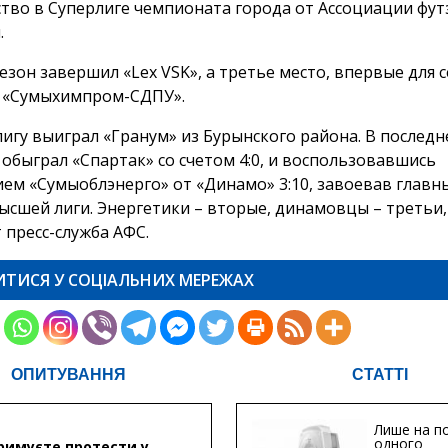
тво в Суперлиге чемпионата города от Ассоциации фут
.
зон завершил «Lex VSK», а третье место, впервые для с
 «Сумыхимпром-СДПУ».
игу выиграл «Гранум» из Бурынского района. В последн
 обыграл «Спартак» со счетом 4:0, и воспользовавшись
ем «Сумыоблэнерго» от «Динамо» 3:10, завоевав главн
ысшей лиги. Энергетики – вторые, динамовцы – третьи,
 пресс-служба АФС.
ИТИСЯ У СОЦІАЛЬНИХ МЕРЕЖАХ
ОПИТУВАННЯ
СТАТТІ
Лише на по
одного
римуєте протести у