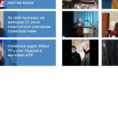
святом весни
За свій програш на
виборах ЄС хоче
помститися сумчанам
транспортним
колапсом
З’явилося відео бійки
тітушок Ладухи в
магазині АТБ