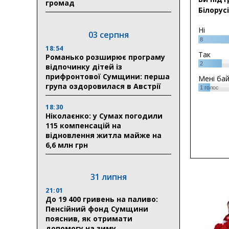
громад
Білорусі
Ні
03 серпня
8
18:54
Так
Романько розширює програму
2
відпочинку дітей із
прифронтової Сумщини: перша
Мені ба
група оздоровилася в Австрії
1
голос
18:30
Ніколаєнко: у Сумах погодили
115 компенсацій на
відновлення житла майже на
6,6 млн грн
31 липня
21:01
До 19 400 гривень на паливо:
Пенсійний фонд Сумщини
пояснив, як отримати
допомогу на зиму