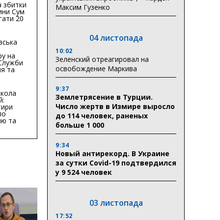
 збитки
Максим Гузенко
ини Сум
гати 20
гривень
04 листопада
вська
10:02
ру на
Зеленский отреагировал на
 Служби
освобождение Маркива
я та
тури у
бласті:
9:37
кола
Землетрясение в Турции.
й:
Число жертв в Измире выросло
тири
по
до 114 человек, раненых
ню та
больше 1 000
ву
ктури
9:34
Новый антирекорд. В Украине
за сутки Covid-19 подтвердился
у 9 524 человек
03 листопада
17:52