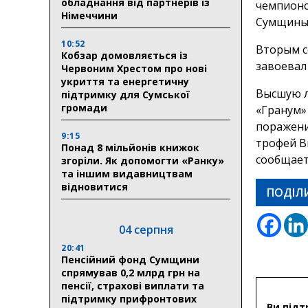
обладнання від партнерів із
чемпионс
Німеччини
Сумщины
10:52
Вторым се
Кобзар домовляється із
завоевал
Червоним Хрестом про нові
укриття та енергетичну
Высшую л
підтримку для Сумської
громади
«Гранум»
поражени
9:15
трофей В
Понад 8 мільйонів книжок
сообщает
згоріли. Як допомогти «Ранку»
та іншим видавництвам
відновитися
ПОДІЛ
04 серпня
20:41
Пенсійний фонд Сумщини
спрямував 0,2 млрд грн на
пенсії, страхові виплати та
підтримку прифронтових
Ви підт