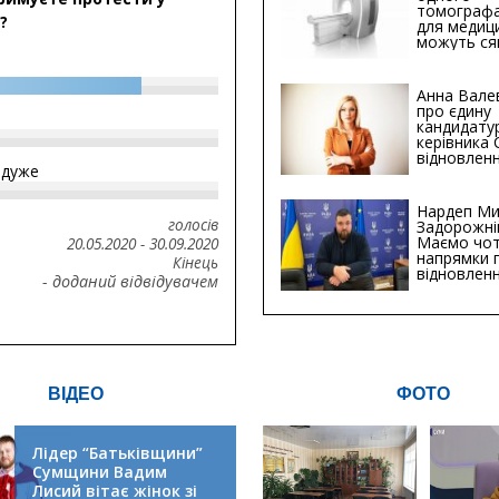
томографа
?
для медиц
можуть ся
мільйонів 
Анна Вале
про єдину
кандидату
керівника
відновленн
йдуже
інфраструк
Сумській о
Хіба...
Нардеп Ми
голосів
Задорожні
Маємо чо
20.05.2020
-
30.09.2020
напрямки 
Кінець
відновлен
- доданий відвідувачем
будівницт
критичної
інфрастру
ВІДЕО
ФОТО
Лідер “Батьківщини”
Сумщини Вадим
Лисий вітає жінок зі