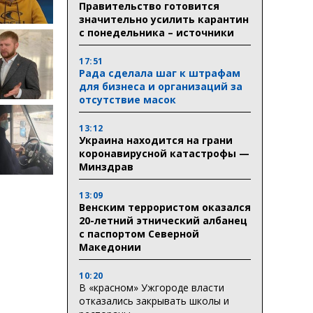
Правительство готовится
значительно усилить карантин
с понедельника – источники
17:51
Рада сделала шаг к штрафам
для бизнеса и организаций за
отсутствие масок
13:12
Украина находится на грани
коронавирусной катастрофы —
Минздрав
13:09
Венским террористом оказался
20-летний этнический албанец
с паспортом Северной
Македонии
10:20
В «красном» Ужгороде власти
отказались закрывать школы и