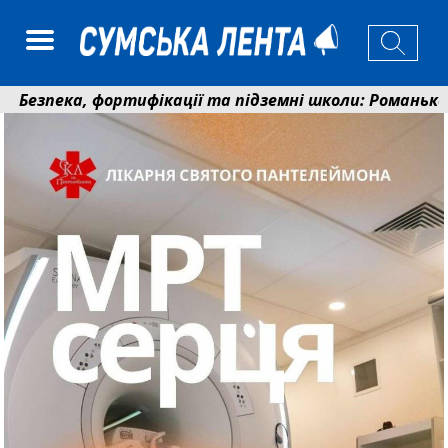
пека, фортифікації та підземні школи: Романько розпов
19 400 гривень на паливо: Пенсійний фонд Сумщини по