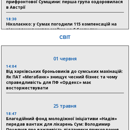
прифронтової Сумщини: перша група оздоровилася
в Австрії
18:30
Ніколаєнко: у Сумах погодили 115 компенсацій на
відновлення житла майже на 6,6 млн грн
СВІТ
31 липня
21:01
01 червня
До 19 400 гривень на паливо: Пенсійний фонд
Сумщини пояснив, як отримати допомогу на зиму
14:04
Від харківських броньовиків до сумських махінацій:
Як ПАТ «Мегабанк» знищує чесний бізнес та чому
17:52
справедливість для ПФ «Ордекс» має
«Укрексімбанк» припиняє виплату пенсій: у
восторжествувати
Пенсійному фонді Сумщини пояснили, що робити
людям
25 травня
11:00
Артем Кобзар вручив родинам 20 полеглих Героїв
18:47
відзнаки «Почесного громадянина міста Суми»
Благодійний фонд молодіжної ініціативи «Надія»
передав вантаж для лікарень Сум: Володимир
Поцелуєв про важливість підтримки прикордоння