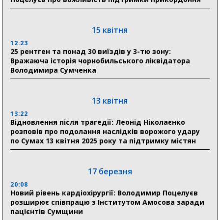
30 липня
19:38
Сумська клінічна лікарня Святого Пантелеймона
15 квітня
здобула головну відзнаку в медичній сфері України
12:23
25 рентген та понад 30 виїздів у 3-тю зону:
18:33
Вражаюча історія чорнобильського ліквідатора
Олексій Романько долучився до обговорення Плану
Володимира Сумченка
стійкості Сумщини з Прем’єр-міністром
18:11
13 квітня
Місто посилює міжнародну співпрацю: Суми
отримали 12 потужних станцій для Пунктів обігріву
13:22
Відновлення після трагедії: Леонід Ніколаєнко
розповів про подолання наслідків ворожого удару
по Сумах 13 квітня 2025 року та підтримку містян
29 липня
18:13
Лікарня Святого Пантелеймона отримала нову
17 березня
побутову техніку для комфорту пацієнтів
20:08
Новий рівень кардіохірургії: Володимир Поцелуєв
розширює співпрацю з Інститутом Амосова заради
пацієнтів Сумщини