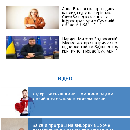
Анна Валевська про єдину
кандидатуру на керівника
Служби відновлення та
інфраструктури у Сумській
області: Хіба...
Нардеп Микола Задорожній:
Маємо чотири напрямки по
відновленню та будівництву
критичної інфраструктури
ВІДЕО
Лідер “Батьківщини” Сумщини Вадим
Лисий вітає жінок зі святом весни
За свій програш на виборах ЄС хоче