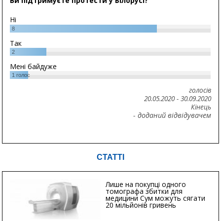
Ви підтримуєте протести у Білорусі?
Ні
8
Так
2
Мені байдуже
1
голос
голосів
20.05.2020
-
30.09.2020
Кінець
- доданий відвідувачем
СТАТТІ
Лише на покупці одного
томографа збитки для
медицини Сум можуть сягати
20 мільйонів гривень