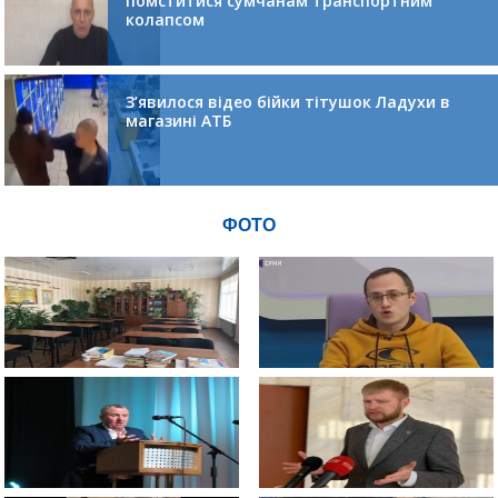
помститися сумчанам транспортним
колапсом
З’явилося відео бійки тітушок Ладухи в
магазині АТБ
ФОТО