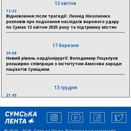
«Укрексімбанк» припиняє виплату пенсій: у
13 квітня
Пенсійному фонді Сумщини пояснили, що робити
13:22
людям
Відновлення після трагедії: Леонід Ніколаєнко
розповів про подолання наслідків ворожого удару
11:00
по Сумах 13 квітня 2025 року та підтримку містян
Артем Кобзар вручив родинам 20 полеглих Героїв
відзнаки «Почесного громадянина міста Суми»
17 березня
20:08
30 липня
Новий рівень кардіохірургії: Володимир Поцелуєв
19:38
розширює співпрацю з Інститутом Амосова заради
Сумська клінічна лікарня Святого Пантелеймона
пацієнтів Сумщини
здобула головну відзнаку в медичній сфері України
13 грудня
21:45
“Внесення змін до процедури публічних закупівель має
збільшити завантаження стратегічних українських
виробників”, – нардеп Максим Гузенко
04 листопада
© 2020 - 2026, Сумська Лента. Використання матеріалів