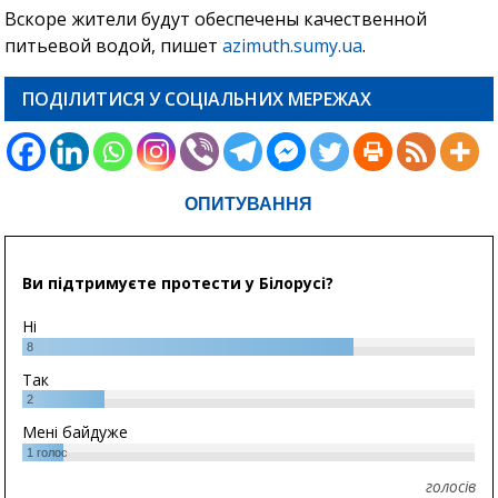
Вскоре жители будут обеспечены качественной
питьевой водой, пишет
azimuth.sumy.ua
.
ПОДІЛИТИСЯ У СОЦІАЛЬНИХ МЕРЕЖАХ
ОПИТУВАННЯ
Ви підтримуєте протести у Білорусі?
Ні
8
Так
2
Мені байдуже
1
голос
голосів