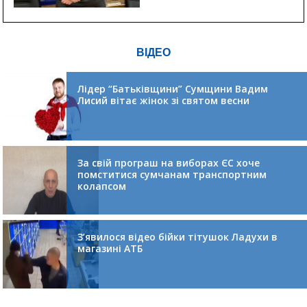
ВІДЕО
Лідер “Батьківщини” Сумщини Вадим
Лисий вітає жінок зі святом весни
За свій програш на виборах ЄС хоче
помститися сумчанам транспортним
колапсом
З’явилося відео бійки тітушок Ладухи в
магазині АТБ