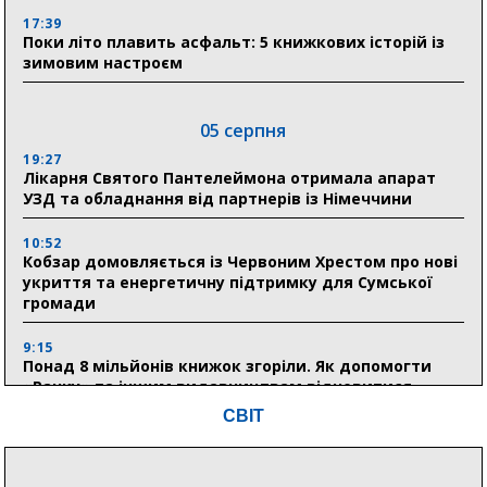
17:39
Поки літо плавить асфальт: 5 книжкових історій із
зимовим настроєм
05 серпня
19:27
Лікарня Святого Пантелеймона отримала апарат
УЗД та обладнання від партнерів із Німеччини
10:52
Кобзар домовляється із Червоним Хрестом про нові
укриття та енергетичну підтримку для Сумської
громади
9:15
Понад 8 мільйонів книжок згоріли. Як допомогти
«Ранку» та іншим видавництвам відновитися
СВІТ
04 серпня
20:41