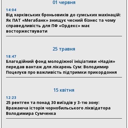
01 червня
Пенсійний фонд Сумщини спрямував 0,2 млрд грн
на пенсії, страхові виплати та підтримку
14:04
прифронтових громад
Від харківських броньовиків до сумських махінацій:
Як ПАТ «Мегабанк» знищує чесний бізнес та чому
справедливість для ПФ «Ордекс» має
восторжествувати
03 серпня
18:54
Романько розширює програму відпочинку дітей із
25 травня
прифронтової Сумщини: перша група оздоровилася
в Австрії
18:47
Благодійний фонд молодіжної ініціативи «Надія»
передав вантаж для лікарень Сум: Володимир
18:30
Поцелуєв про важливість підтримки прикордоння
Ніколаєнко: у Сумах погодили 115 компенсацій на
відновлення житла майже на 6,6 млн грн
15 квітня
31 липня
12:23
25 рентген та понад 30 виїздів у 3-тю зону:
21:01
Вражаюча історія чорнобильського ліквідатора
До 19 400 гривень на паливо: Пенсійний фонд
Володимира Сумченка
Сумщини пояснив, як отримати допомогу на зиму
17:52