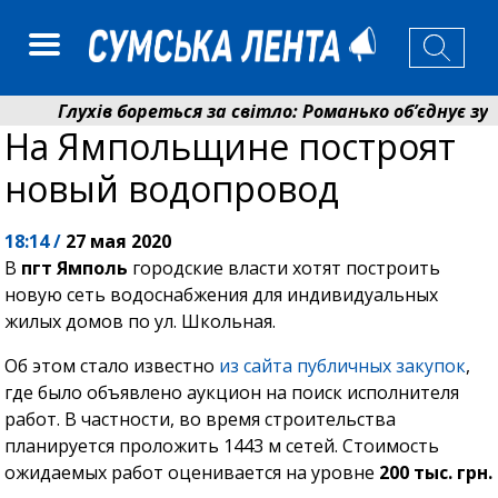
Глухів бореться за світло: Романько об’єднує зуси
На Ямпольщине построят
Пенсійний фонд Сумщини спрямував 0,2 млрд грн н
новый водопровод
18:14 /
27 мая 2020
В
пгт Ямполь
городские власти хотят построить
новую сеть водоснабжения для индивидуальных
жилых домов по ул. Школьная.
Об этом стало известно
из сайта публичных закупок
,
где было объявлено аукцион на поиск исполнителя
работ. В частности, во время строительства
планируется проложить 1443 м сетей. Стоимость
ожидаемых работ оценивается на уровне
200 тыс. грн.