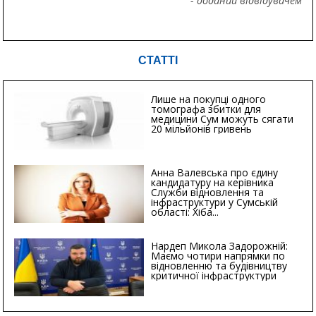
- доданий відвідувачем
СТАТТІ
Лише на покупці одного
томографа збитки для
медицини Сум можуть сягати
20 мільйонів гривень
Анна Валевська про єдину
кандидатуру на керівника
Служби відновлення та
інфраструктури у Сумській
області: Хіба...
Нардеп Микола Задорожній:
Маємо чотири напрямки по
відновленню та будівництву
критичної інфраструктури