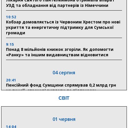
УЗД та обладнання від партнерів із Німеччини
10:52
Кобзар домовляється із Червоним Хрестом про нові
укриття та енергетичну підтримку для Сумської
громади
9:15
Понад 8 мільйонів книжок згоріли. Як допомогти
«Ранку» та іншим видавництвам відновитися
04 серпня
20:41
Пенсійний фонд Сумщини спрямував 0,2 млрд грн
на пенсії, страхові виплати та підтримку
прифронтових громад
СВІТ
03 серпня
01 червня
18:54
Романько розширює програму відпочинку дітей із
14:04