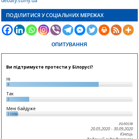
debaty.sumy.ua
ПОДІЛИТИСЯ У СОЦІАЛЬНИХ МЕРЕЖАХ
ОПИТУВАННЯ
Ви підтримуєте протести у Білорусі?
Ні
8
Так
2
Мені байдуже
1
голос
голосів
20.05.2020
-
30.09.2020
Кінець