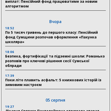
виплат: Пенсійний фонд працюватиме за новим
алгоритмом
Вчора
18:52
По 5 тисяч гривень до першого класу: Пенсійний
фонд Сумщини розпочав оформлення «Пакунка
школяра»
18:06
Безпека, фортифікації та підземні школи: Романько
розповів про ключові рішення сесії Сумської
облради
17:39
Поки літо плавить асфальт: 5 книжкових історій із
зимовим настроєм
05 серпня
19:27
Лікарня Святого Пантелеймона отримала апарат