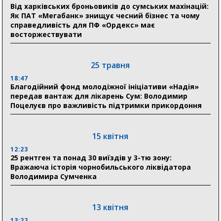
прифронтової Сумщини: перша група оздоровилася
Від харківських броньовиків до сумських махінацій:
в Австрії
Як ПАТ «Мегабанк» знищує чесний бізнес та чому
справедливість для ПФ «Ордекс» має
восторжествувати
18:30
Ніколаєнко: у Сумах погодили 115 компенсацій на
відновлення житла майже на 6,6 млн грн
25 травня
18:47
31 липня
Благодійний фонд молодіжної ініціативи «Надія»
передав вантаж для лікарень Сум: Володимир
21:01
Поцелуєв про важливість підтримки прикордоння
До 19 400 гривень на паливо: Пенсійний фонд
Сумщини пояснив, як отримати допомогу на зиму
15 квітня
17:52
«Укрексімбанк» припиняє виплату пенсій: у
12:23
Пенсійному фонді Сумщини пояснили, що робити
25 рентген та понад 30 виїздів у 3-тю зону:
людям
Вражаюча історія чорнобильського ліквідатора
Володимира Сумченка
11:00
Артем Кобзар вручив родинам 20 полеглих Героїв
відзнаки «Почесного громадянина міста Суми»
13 квітня
13:22