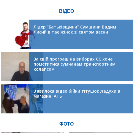
ВІДЕО
Лідер “Батьківщини” Сумщини Вадим
Лисий вітає жінок зі святом весни
За свій програш на виборах ЄС хоче
помститися сумчанам транспортним
колапсом
З’явилося відео бійки тітушок Ладухи в
магазині АТБ
ФОТО