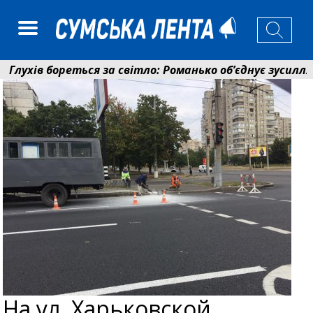
ухів бореться за світло: Романько об’єднує зусилля г
нсійний фонд Сумщини спрямував 0,2 млрд грн на пен
На ул. Харьковской