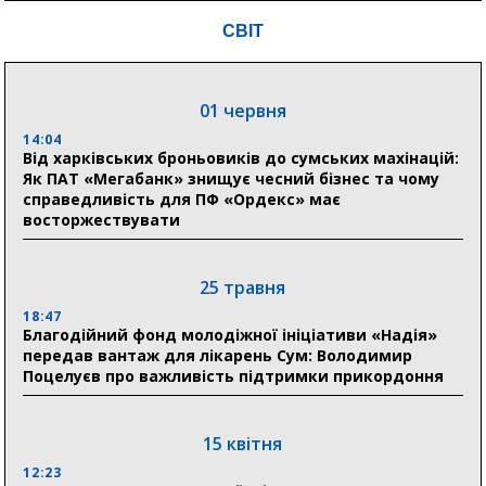
«Ранку» та іншим видавництвам відновитися
СВІТ
04 серпня
20:41
01 червня
Пенсійний фонд Сумщини спрямував 0,2 млрд грн
на пенсії, страхові виплати та підтримку
14:04
прифронтових громад
Від харківських броньовиків до сумських махінацій:
Як ПАТ «Мегабанк» знищує чесний бізнес та чому
справедливість для ПФ «Ордекс» має
восторжествувати
03 серпня
18:54
Романько розширює програму відпочинку дітей із
25 травня
прифронтової Сумщини: перша група оздоровилася
в Австрії
18:47
Благодійний фонд молодіжної ініціативи «Надія»
передав вантаж для лікарень Сум: Володимир
18:30
Поцелуєв про важливість підтримки прикордоння
Ніколаєнко: у Сумах погодили 115 компенсацій на
відновлення житла майже на 6,6 млн грн
15 квітня
31 липня
12:23