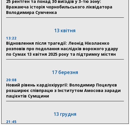
25 рентген та понад 30 виїздів у 3-тю зону:
21:01
Вражаюча історія чорнобильського ліквідатора
До 19 400 гривень на паливо: Пенсійний фонд
Володимира Сумченка
Сумщини пояснив, як отримати допомогу на зиму
17:52
«Укрексімбанк» припиняє виплату пенсій: у
13 квітня
Пенсійному фонді Сумщини пояснили, що робити
13:22
людям
Відновлення після трагедії: Леонід Ніколаєнко
розповів про подолання наслідків ворожого удару
11:00
по Сумах 13 квітня 2025 року та підтримку містян
Артем Кобзар вручив родинам 20 полеглих Героїв
відзнаки «Почесного громадянина міста Суми»
17 березня
20:08
30 липня
Новий рівень кардіохірургії: Володимир Поцелуєв
19:38
розширює співпрацю з Інститутом Амосова заради
Сумська клінічна лікарня Святого Пантелеймона
пацієнтів Сумщини
здобула головну відзнаку в медичній сфері України
13 грудня
21:45
“Внесення змін до процедури публічних закупівель має