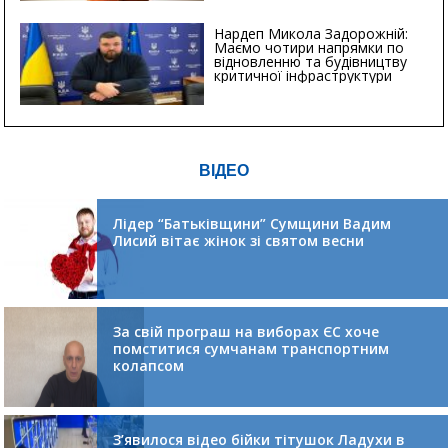
Нардеп Микола Задорожній:
Маємо чотири напрямки по
відновленню та будівництву
критичної інфраструктури
ВІДЕО
Лідер “Батьківщини” Сумщини Вадим
Лисий вітає жінок зі святом весни
За свій програш на виборах ЄС хоче
помститися сумчанам транспортним
колапсом
З’явилося відео бійки тітушок Ладухи в