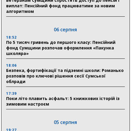
Ветеранам Сумщини спростять доступ до пенсій і
виплат: Пенсійний фонд працюватиме за новим
алгоритмом
06 серпня
18:52
По 5 тисяч гривень до першого класу: Пенсійний
фонд Сумщини розпочав оформлення «Пакунка
школяра»
18:06
Безпека, фортифікації та підземні школи: Романько
розповів про ключові рішення сесії Сумської
облради
17:39
Поки літо плавить асфальт: 5 книжкових історій із
зимовим настроєм
05 серпня
19:27