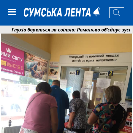
Глухів бореться за світло: Романько об’єднує зусилля
Пенсійний фонд Сумщини спрямував 0,2 млрд грн на п