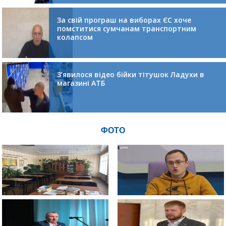
За свій програш на виборах ЄС хоче
помститися сумчанам транспортним
колапсом
З’явилося відео бійки тітушок Ладухи в
магазині АТБ
ФОТО