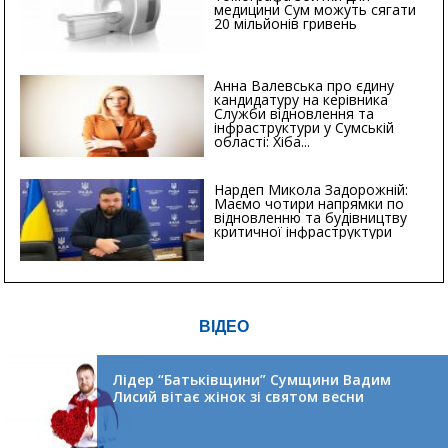
медицини Сум можуть сягати
20 мільйонів гривень
Анна Валевська про єдину
кандидатуру на керівника
Служби відновлення та
інфраструктури у Сумській
області: Хіба...
Нардеп Микола Задорожній:
Маємо чотири напрямки по
відновленню та будівництву
критичної інфраструктури
ВІДЕО
Лідер “Батьківщини” Сумщини Вадим
Лисий вітає жінок зі святом весни