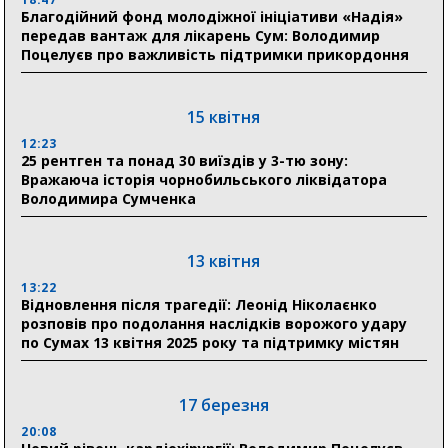
Романько розширює програму відпочинку дітей із
Благодійний фонд молодіжної ініціативи «Надія»
прифронтової Сумщини: перша група оздоровилася
передав вантаж для лікарень Сум: Володимир
в Австрії
Поцелуєв про важливість підтримки прикордоння
18:30
Ніколаєнко: у Сумах погодили 115 компенсацій на
15 квітня
відновлення житла майже на 6,6 млн грн
12:23
25 рентген та понад 30 виїздів у 3-тю зону:
Вражаюча історія чорнобильського ліквідатора
31 липня
Володимира Сумченка
21:01
До 19 400 гривень на паливо: Пенсійний фонд
Сумщини пояснив, як отримати допомогу на зиму
13 квітня
13:22
17:52
Відновлення після трагедії: Леонід Ніколаєнко
«Укрексімбанк» припиняє виплату пенсій: у
розповів про подолання наслідків ворожого удару
Пенсійному фонді Сумщини пояснили, що робити
по Сумах 13 квітня 2025 року та підтримку містян
людям
11:00
Артем Кобзар вручив родинам 20 полеглих Героїв
17 березня
відзнаки «Почесного громадянина міста Суми»
20:08