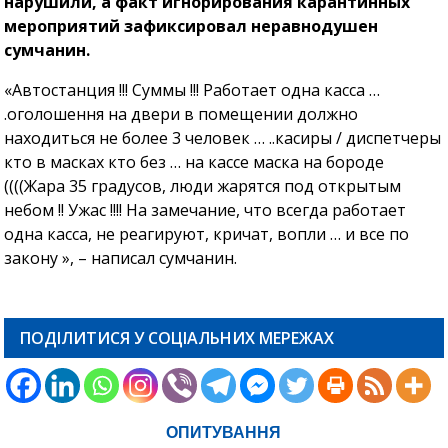
нарушили, а факт игнорирования карантинных
мероприятий зафиксировал неравнодушен
сумчанин.
«Автостанция !!! Суммы !!! Работает одна касса …
.оголошення на двери в помещении должно
находиться не более 3 человек … ..касиры / диспетчеры
кто в масках кто без … на кассе маска на бороде
((((Жара 35 градусов, люди жарятся под открытым
небом !! Ужас !!!! На замечание, что всегда работает
одна касса, не реагируют, кричат, вопли … и все по
закону », – написал сумчанин.
ПОДІЛИТИСЯ У СОЦІАЛЬНИХ МЕРЕЖАХ
ОПИТУВАННЯ