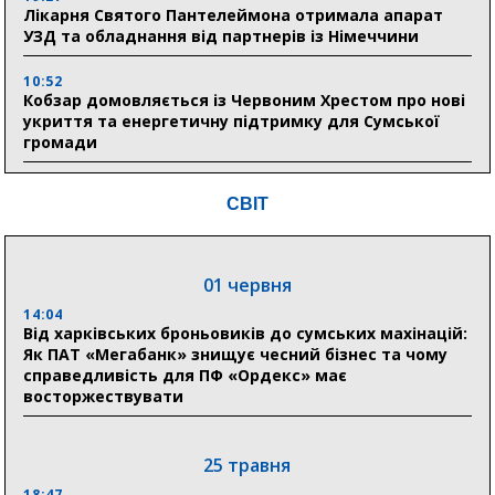
Лікарня Святого Пантелеймона отримала апарат
УЗД та обладнання від партнерів із Німеччини
10:52
Кобзар домовляється із Червоним Хрестом про нові
укриття та енергетичну підтримку для Сумської
громади
9:15
СВІТ
Понад 8 мільйонів книжок згоріли. Як допомогти
«Ранку» та іншим видавництвам відновитися
01 червня
04 серпня
14:04
20:41
Від харківських броньовиків до сумських махінацій:
Пенсійний фонд Сумщини спрямував 0,2 млрд грн
Як ПАТ «Мегабанк» знищує чесний бізнес та чому
на пенсії, страхові виплати та підтримку
справедливість для ПФ «Ордекс» має
прифронтових громад
восторжествувати
03 серпня
25 травня
18:54
18:47