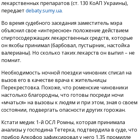
лекарственных препаратов (ст. 130 КоАП Украины),
передает
debaty.sumy.ua.
Во время судебного заседания заместитель мэра
объяснил свое «интересное» положение действием
спиртосодержащих лекарственных средств, которые
он якобы принимал (барбовал, пустырник, настойка
валерианы). Но сколько таких лекарств он выпил – не
помнит.
Необходимость ночной поездки чиновник списал на
вызов его в качестве врача к жительницы
Перекрестовка. Похоже, что роменские чиновники
настолько благородны, что готовы посреди ночи
«мчаться» на вызовы к людям и при этом, зная о своем
состоянии, подвергать опасности других горожан.
Кстати медик 1-й ОСЛ Ромны, которая принимала
анализы у господина Тетерка, подтвердила в суде, что
прибор Алкофор зафиксировал у него 1,35 промилле