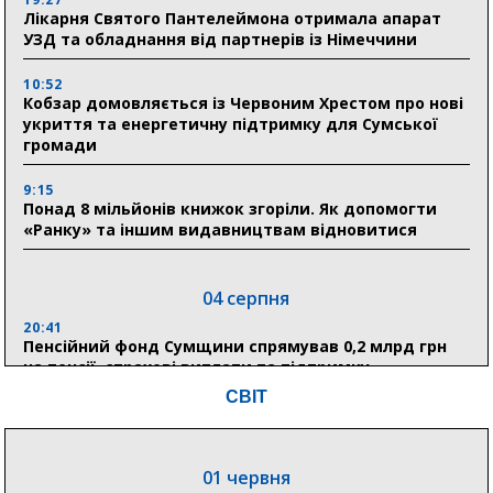
Лікарня Святого Пантелеймона отримала апарат
УЗД та обладнання від партнерів із Німеччини
10:52
Кобзар домовляється із Червоним Хрестом про нові
укриття та енергетичну підтримку для Сумської
громади
9:15
Понад 8 мільйонів книжок згоріли. Як допомогти
«Ранку» та іншим видавництвам відновитися
04 серпня
20:41
Пенсійний фонд Сумщини спрямував 0,2 млрд грн
на пенсії, страхові виплати та підтримку
прифронтових громад
СВІТ
03 серпня
01 червня
18:54