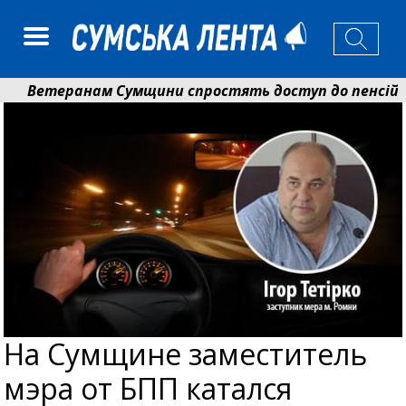
Ветеранам Сумщини спростять доступ до пенсій і ви
Романько розширює програму відпочинку дітей із приф
На Сумщине заместитель
мэра от БПП катался