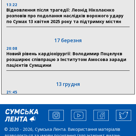
13:22
Відновлення після трагедії: Леонід Ніколаєнко
30 липня
розповів про подолання наслідків ворожого удару
19:38
по Сумах 13 квітня 2025 року та підтримку містян
Сумська клінічна лікарня Святого Пантелеймона
здобула головну відзнаку в медичній сфері України
17 березня
18:33
Олексій Романько долучився до обговорення Плану
20:08
Новий рівень кардіохірургії: Володимир Поцелуєв
стійкості Сумщини з Прем’єр-міністром
розширює співпрацю з Інститутом Амосова заради
пацієнтів Сумщини
13 грудня
21:45
“Внесення змін до процедури публічних закупівель має
збільшити завантаження стратегічних українських
виробників”, – нардеп Максим Гузенко
04 листопада
© 2020 - 2026, Сумська Лента. Використання матеріалів
дозволяється за умови посилання (для інтернет-видань –
10:02