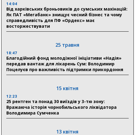
Романько розширює програму відпочинку дітей із
14:04
прифронтової Сумщини: перша група оздоровилася
Від харківських броньовиків до сумських махінацій:
в Австрії
Як ПАТ «Мегабанк» знищує чесний бізнес та чому
справедливість для ПФ «Ордекс» має
восторжествувати
18:30
Ніколаєнко: у Сумах погодили 115 компенсацій на
відновлення житла майже на 6,6 млн грн
25 травня
18:47
31 липня
Благодійний фонд молодіжної ініціативи «Надія»
передав вантаж для лікарень Сум: Володимир
21:01
Поцелуєв про важливість підтримки прикордоння
До 19 400 гривень на паливо: Пенсійний фонд
Сумщини пояснив, як отримати допомогу на зиму
15 квітня
17:52
«Укрексімбанк» припиняє виплату пенсій: у
12:23
Пенсійному фонді Сумщини пояснили, що робити
25 рентген та понад 30 виїздів у 3-тю зону:
людям
Вражаюча історія чорнобильського ліквідатора
Володимира Сумченка
11:00
Артем Кобзар вручив родинам 20 полеглих Героїв
відзнаки «Почесного громадянина міста Суми»
13 квітня