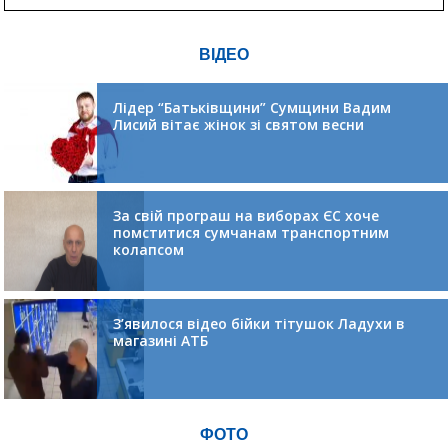
ВІДЕО
Лідер “Батьківщини” Сумщини Вадим
Лисий вітає жінок зі святом весни
За свій програш на виборах ЄС хоче
помститися сумчанам транспортним
колапсом
З’явилося відео бійки тітушок Ладухи в
магазині АТБ
ФОТО