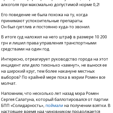
алкоголя при максмально допустимой норме 0,2!
Его поведение не была похожа на ту, когда
принимают успокоительные препараты.
Он был суетлив и постоянно куда-то звонил.
В итоге суд наложил на него штраф в размере 10 200
грн и лишил права управления транспортными
средствами на один год.
Интересно, отреагирует руководство города на этот
инцидент или дело тихонько «замнут», не вынося ее
на широкий круг, тем более накануне местных
выборов? По крайней мере пока в мэрии Ромен все
молчат.
Напомним, что несколько лет назад мэра Ромен
Сергея Салатуна, который баллотировался от партии
БПП «Солидарность»,
поймали
на получении взятки. В
настоящее время над чиновником продолжается