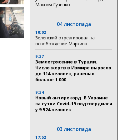
Максим Гузенко
04 листопада
10:02
Зеленский отреагировал на
освобождение Маркива
9:37
Землетрясение в Турции.
Число жертв в Измире выросло
до 114 человек, раненых
больше 1 000
9:34
Новый антирекорд. В Украине
за сутки Covid-19 подтвердился
у 9 524 человек
03 листопада
17:52