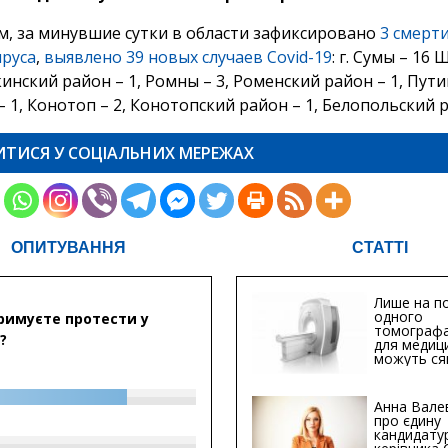
, за минувшие сутки в области зафиксировано
3 смерти
руса
,
выявлено 39 новых случаев Covid-19
: г. Сумы – 16 
инский район – 1, Ромны – 3, Роменский район – 1, Путив
 1, Конотоп – 2, Конотопский район – 1, Белопольский р
ИТИСЯ У СОЦІАЛЬНИХ МЕРЕЖАХ
ОПИТУВАННЯ
СТАТТІ
Лише на по
одного
римуєте протести у
томографа
?
для медиц
можуть ся
мільйонів 
Анна Вале
про єдину
кандидату