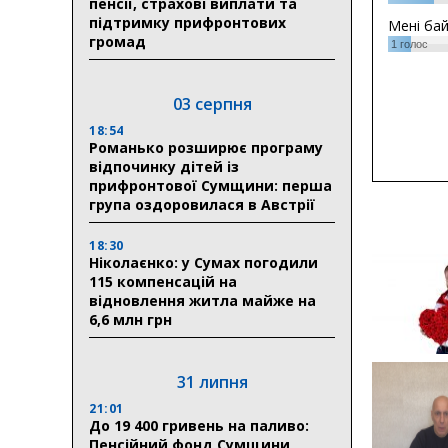
пенсії, страхові виплати та
підтримку прифронтових
Мені ба
громад
1
голос
03 серпня
18:54
Романько розширює програму
відпочинку дітей із
прифронтової Сумщини: перша
група оздоровилася в Австрії
18:30
Ніколаєнко: у Сумах погодили
115 компенсацій на
відновлення житла майже на
6,6 млн грн
31 липня
21:01
До 19 400 гривень на паливо:
Пенсійний фонд Сумщини