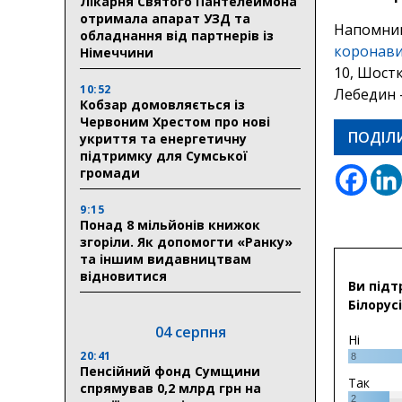
Лікарня Святого Пантелеймона
отримала апарат УЗД та
Напомним
обладнання від партнерів із
коронави
Німеччини
10, Шостк
10:52
Лебедин –
Кобзар домовляється із
Червоним Хрестом про нові
ПОДІЛ
укриття та енергетичну
підтримку для Сумської
громади
9:15
Понад 8 мільйонів книжок
згоріли. Як допомогти «Ранку»
та іншим видавництвам
відновитися
Ви підт
Білорусі
04 серпня
Ні
20:41
8
Пенсійний фонд Сумщини
Так
спрямував 0,2 млрд грн на
2