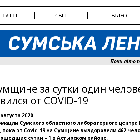
СТАТТІ
СВІТ
ВІДЕО
Поки літо плави
умщине за сутки один челов
вился от COVID-19
 августа 2020
рмации Сумского областного лабораторного центра
 пока от Covid-19 на Сумщине выздоровели 462 чело
рошедшие сутки – 1 в Ахтырском районе.