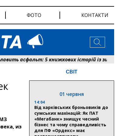
ФОТО
КОНТАКТИ
ть асфальт: 5 книжкових історій із зимовим настроє
СВІТ
ек
01 червня
14:04
Від харківських броньовиків до
сумських махінацій: Як ПАТ
 МЗ
«Мегабанк» знищує чесний
бізнес та чому справедливість
века, из
для ПФ «Ордекс» має