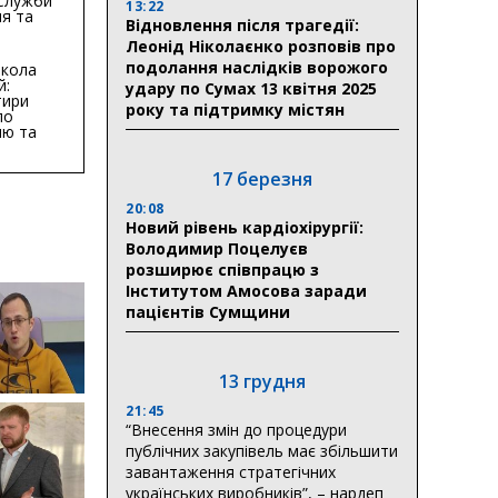
 Служби
13:22
я та
Відновлення після трагедії:
тури у
Леонід Ніколаєнко розповів про
бласті:
подолання наслідків ворожого
кола
й:
удару по Сумах 13 квітня 2025
тири
року та підтримку містян
по
ню та
ву
17 березня
ктури
20:08
Новий рівень кардіохірургії:
Володимир Поцелуєв
розширює співпрацю з
Інститутом Амосова заради
пацієнтів Сумщини
13 грудня
21:45
“Внесення змін до процедури
публічних закупівель має збільшити
завантаження стратегічних
українських виробників”, – нардеп