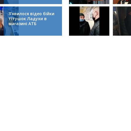
колапсом
З’явилося відео бійки
тітушок Ладухи в
магазині АТБ