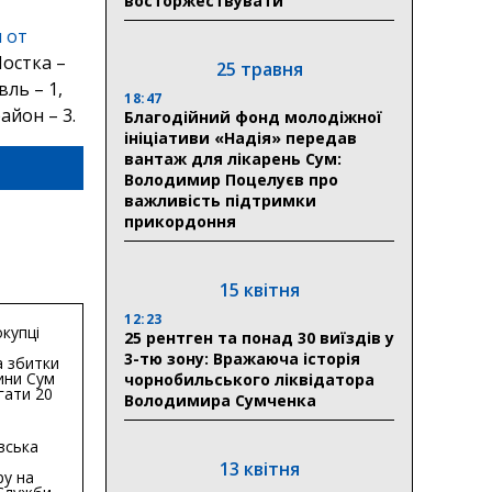
восторжествувати
 от
Шостка –
25 травня
ль – 1,
18:47
айон – 3.
Благодійний фонд молодіжної
ініціативи «Надія» передав
вантаж для лікарень Сум:
Володимир Поцелуєв про
важливість підтримки
прикордоння
15 квітня
12:23
купці
25 рентген та понад 30 виїздів у
3-тю зону: Вражаюча історія
 збитки
ини Сум
чорнобильського ліквідатора
гати 20
Володимира Сумченка
гривень
вська
13 квітня
ру на