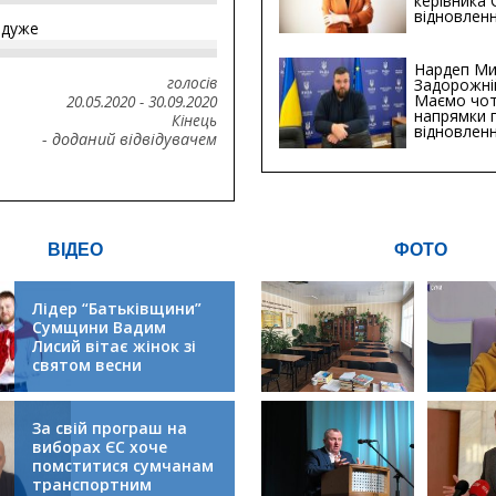
керівника
відновленн
йдуже
інфраструк
Сумській о
Хіба...
Нардеп Ми
голосів
Задорожні
Маємо чо
20.05.2020
-
30.09.2020
напрямки 
Кінець
відновлен
- доданий відвідувачем
будівницт
критичної
інфрастру
ВІДЕО
ФОТО
Лідер “Батьківщини”
Сумщини Вадим
Лисий вітає жінок зі
святом весни
За свій програш на
виборах ЄС хоче
помститися сумчанам
транспортним