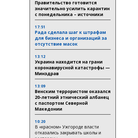
Правительство готовится
значительно усилить карантин
с понедельника – источники
17:51
Рада сделала шаг к штрафам
для бизнеса и организаций за
отсутствие масок
13:12
Украина находится на грани
коронавирусной катастрофы —
Минздрав
13:09
Венским террористом оказался
20-летний этнический албанец
с паспортом Северной
Македонии
10:20
В «красном» Ужгороде власти
отказались закрывать школы и