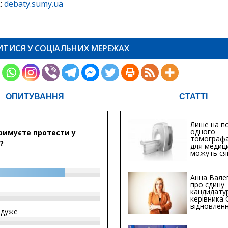
:
debaty.sumy.ua
ИТИСЯ У СОЦІАЛЬНИХ МЕРЕЖАХ
ОПИТУВАННЯ
СТАТТІ
Лише на по
одного
римуєте протести у
томографа
?
для медиц
можуть ся
мільйонів 
Анна Вале
про єдину
кандидату
керівника
відновленн
йдуже
інфраструк
Сумській о
Хіба...