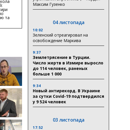
кола
Максим Гузенко
й:
тири
по
ню та
ву
04 листопада
ктури
10:02
Зеленский отреагировал на
освобождение Маркива
9:37
Землетрясение в Турции.
Число жертв в Измире выросло
до 114 человек, раненых
больше 1 000
9:34
Новый антирекорд. В Украине
за сутки Covid-19 подтвердился
у 9 524 человек
03 листопада
17:52