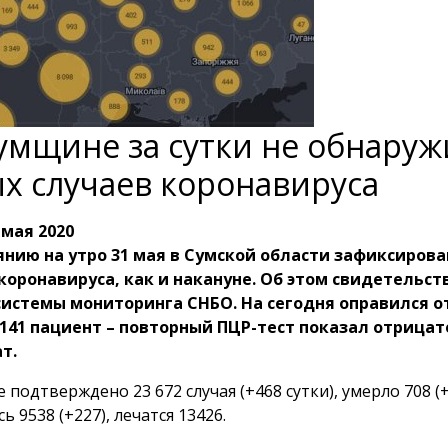
умщине за сутки не обнару
х случаев коронавируса
 мая 2020
янию на утро 31 мая в Сумской области зафиксирова
коронавируса, как и накануне. Об этом свидетельс
истемы мониторинга СНБО. На сегодня оправился о
141 пациент – повторный ПЦР-тест показал отрица
т.
 подтверждено 23 672 случая (+468 сутки), умерло 708 (+
ь 9538 (+227), лечатся 13426.