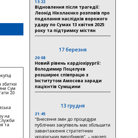
13:22
Відновлення після трагедії:
Леонід Ніколаєнко розповів про
подолання наслідків ворожого
удару по Сумах 13 квітня 2025
року та підтримку містян
17 березня
20:08
Новий рівень кардіохірургії:
Володимир Поцелуєв
розширює співпрацю з
купці
Інститутом Амосова заради
 збитки
пацієнтів Сумщини
ини Сум
гати 20
гривень
13 грудня
вська
21:45
ру на
“Внесення змін до процедури
 Служби
я та
публічних закупівель має збільшити
тури у
завантаження стратегічних
бласті:
українських виробників”, – нардеп