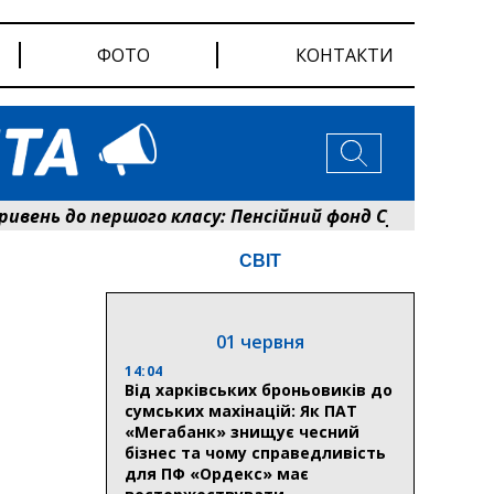
ФОТО
КОНТАКТИ
нь до першого класу: Пенсійний фонд Сумщини розпоч
СВІТ
01 червня
14:04
Від харківських броньовиків до
сумських махінацій: Як ПАТ
«Мегабанк» знищує чесний
бізнес та чому справедливість
для ПФ «Ордекс» має