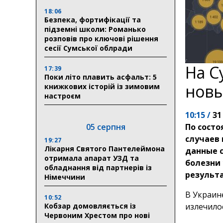
18:06
Безпека, фортифікації та
підземні школи: Романько
розповів про ключові рішення
сесії Сумської облради
На С
17:39
Поки літо плавить асфальт: 5
новы
книжкових історій із зимовим
настроєм
10:15 /
31
05 серпня
По состо
случаев 
19:27
Лікарня Святого Пантелеймона
данные с
отримала апарат УЗД та
болезни 
обладнання від партнерів із
результа
Німеччини
В Украине
10:52
Кобзар домовляється із
излечилос
Червоним Хрестом про нові