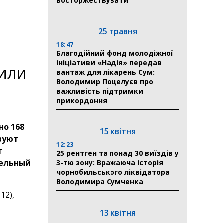
восторжествувати
25 травня
18:47
Благодійний фонд молодіжної
ініціативи «Надія» передав
жили
вантаж для лікарень Сум:
Володимир Поцелуєв про
важливість підтримки
прикордоння
но 168
15 квітня
твуют
12:23
т
25 рентген та понад 30 виїздів у
тельный
3-тю зону: Вражаюча історія
чорнобильського ліквідатора
Володимира Сумченка
12),
13 квітня