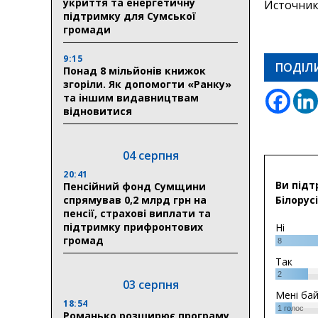
укриття та енергетичну
Источник
підтримку для Сумської
громади
9:15
ПОДІЛ
Понад 8 мільйонів книжок
згоріли. Як допомогти «Ранку»
та іншим видавництвам
відновитися
04 серпня
20:41
Ви підт
Пенсійний фонд Сумщини
спрямував 0,2 млрд грн на
Білорусі
пенсії, страхові виплати та
підтримку прифронтових
Ні
громад
8
Так
2
03 серпня
Мені ба
18:54
1
голос
Романько розширює програму