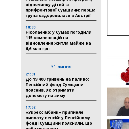
відпочинку дітей із
прифронтової Сумщини: перша
група оздоровилася в Австрії
18:30
Ніколаєнко: у Сумах погодили
115 компенсацій на
відновлення житла майже на
6,6 млн грн
31 липня
21:01
До 19 400 гривень на паливо:
Пенсійний фонд Сумщини
пояснив, як отримати
допомогу на зиму
17:52
«Укрексімбанк» припиняє
виплату пенсій: у Пенсійному
фонді Сумщини пояснили, що
робити людям