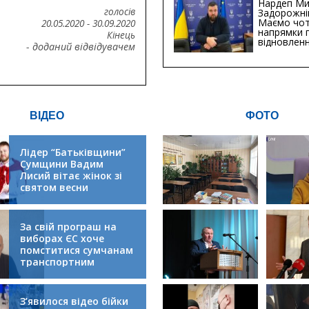
Нардеп Ми
голосів
Задорожні
Маємо чо
20.05.2020
-
30.09.2020
напрямки 
Кінець
відновлен
- доданий відвідувачем
будівницт
критичної
інфрастру
ВІДЕО
ФОТО
Лідер “Батьківщини”
Сумщини Вадим
Лисий вітає жінок зі
святом весни
За свій програш на
виборах ЄС хоче
помститися сумчанам
транспортним
колапсом
З’явилося відео бійки