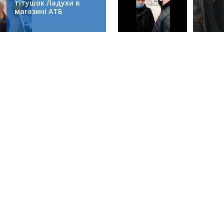
тітушок Ладухи в
магазині АТБ