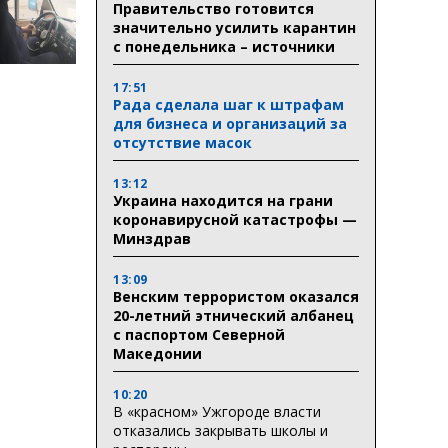
Правительство готовится
значительно усилить карантин
с понедельника – источники
17:51
Рада сделала шаг к штрафам
для бизнеса и организаций за
отсутствие масок
13:12
Украина находится на грани
коронавирусной катастрофы —
Минздрав
13:09
Венским террористом оказался
20-летний этнический албанец
с паспортом Северной
Македонии
10:20
В «красном» Ужгороде власти
отказались закрывать школы и