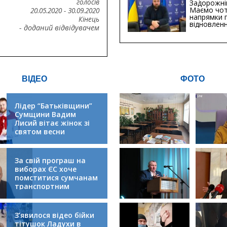
голосів
Задорожні
Маємо чо
20.05.2020
-
30.09.2020
напрямки 
Кінець
відновлен
- доданий відвідувачем
будівницт
критичної
інфрастру
ВІДЕО
ФОТО
Лідер “Батьківщини”
Сумщини Вадим
Лисий вітає жінок зі
святом весни
За свій програш на
виборах ЄС хоче
помститися сумчанам
транспортним
колапсом
З’явилося відео бійки
тітушок Ладухи в