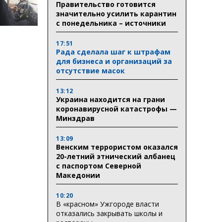
Правительство готовится
значительно усилить карантин
с понедельника – источники
17:51
Рада сделала шаг к штрафам
для бизнеса и организаций за
отсутствие масок
13:12
Украина находится на грани
коронавирусной катастрофы —
Минздрав
13:09
Венским террористом оказался
20-летний этнический албанец
с паспортом Северной
Македонии
10:20
В «красном» Ужгороде власти
отказались закрывать школы и