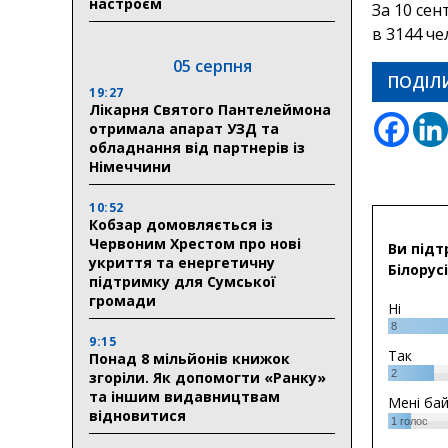
настроєм
За 10 се
в 3144 че
05 серпня
ПОДІЛ
19:27
Лікарня Святого Пантелеймона
отримала апарат УЗД та
обладнання від партнерів із
Німеччини
10:52
Кобзар домовляється із
Червоним Хрестом про нові
Ви підт
укриття та енергетичну
Білорусі
підтримку для Сумської
громади
Ні
8
9:15
Так
Понад 8 мільйонів книжок
2
згоріли. Як допомогти «Ранку»
та іншим видавництвам
Мені ба
відновитися
1
голос