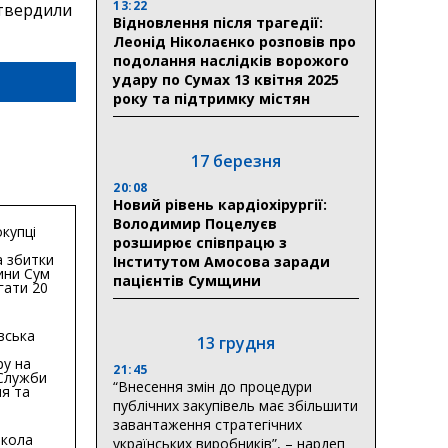
13:22
дтвердили
Відновлення після трагедії:
Леонід Ніколаєнко розповів про
подолання наслідків ворожого
удару по Сумах 13 квітня 2025
року та підтримку містян
17 березня
20:08
Новий рівень кардіохірургії:
Володимир Поцелуєв
купці
розширює співпрацю з
 збитки
Інститутом Амосова заради
ини Сум
пацієнтів Сумщини
гати 20
гривень
вська
13 грудня
ру на
21:45
 Служби
“Внесення змін до процедури
я та
публічних закупівель має збільшити
тури у
бласті:
завантаження стратегічних
кола
українських виробників”, – нардеп