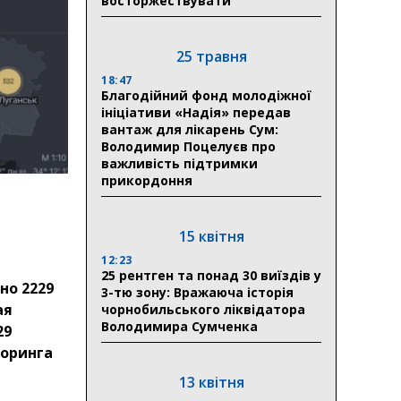
восторжествувати
25 травня
18:47
Благодійний фонд молодіжної
ініціативи «Надія» передав
вантаж для лікарень Сум:
Володимир Поцелуєв про
важливість підтримки
прикордоння
15 квітня
12:23
25 рентген та понад 30 виїздів у
но 2229
3-тю зону: Вражаюча історія
ая
чорнобильського ліквідатора
Володимира Сумченка
29
оринга
13 квітня