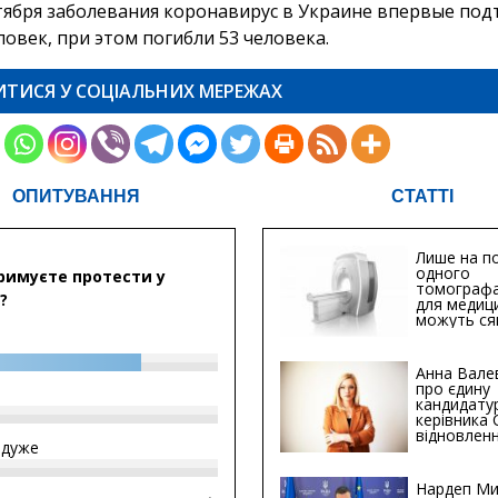
нтября заболевания коронавирус в Украине впервые по
ловек, при этом погибли 53 человека.
ИТИСЯ У СОЦІАЛЬНИХ МЕРЕЖАХ
ОПИТУВАННЯ
СТАТТІ
Лише на по
одного
римуєте протести у
томографа
?
для медиц
можуть ся
мільйонів 
Анна Вале
про єдину
кандидату
керівника
відновленн
йдуже
інфраструк
Сумській о
Хіба...
Нардеп Ми