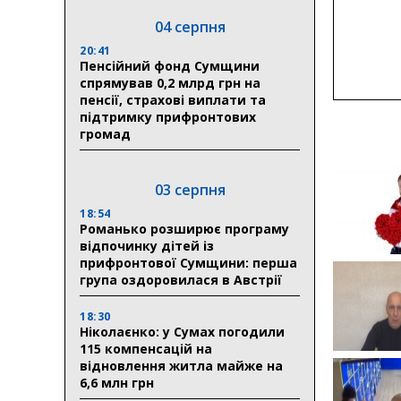
04 серпня
20:41
Пенсійний фонд Сумщини
спрямував 0,2 млрд грн на
пенсії, страхові виплати та
підтримку прифронтових
громад
03 серпня
18:54
Романько розширює програму
відпочинку дітей із
прифронтової Сумщини: перша
група оздоровилася в Австрії
18:30
Ніколаєнко: у Сумах погодили
115 компенсацій на
відновлення житла майже на
6,6 млн грн