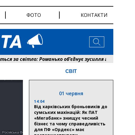
ФОТО
КОНТАКТИ
 за світло: Романько об’єднує зусилля громади та ене
СВІТ
01 червня
14:04
Від харківських броньовиків до
сумських махінацій: Як ПАТ
«Мегабанк» знищує чесний
бізнес та чому справедливість
для ПФ «Ордекс» має