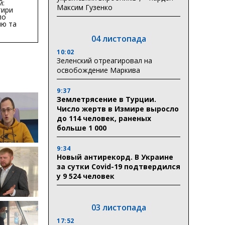
й:
Максим Гузенко
тири
по
ню та
ву
04 листопада
ктури
10:02
Зеленский отреагировал на
освобождение Маркива
9:37
Землетрясение в Турции.
Число жертв в Измире выросло
до 114 человек, раненых
больше 1 000
9:34
Новый антирекорд. В Украине
за сутки Covid-19 подтвердился
у 9 524 человек
03 листопада
17:52