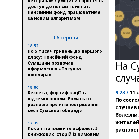
Ветеранам Сумщини спростять
доступ до пенсій і виплат:
Пенсійний фонд працюватиме
за новим алгоритмом
06 серпня
18:52
По 5 тисяч гривень до першого
класу: Пенсійний фонд
На С
Сумщини розпочав
оформлення «Пакунка
случ
школяра»
18:06
9:23 /
11 
Безпека, фортифікації та
підземні школи: Романько
По состо
розповів про ключові рішення
случаев 
сесії Сумської облради
болезни.
жителей
17:39
Поки літо плавить асфальт: 5
распрост
книжкових історій із зимовим