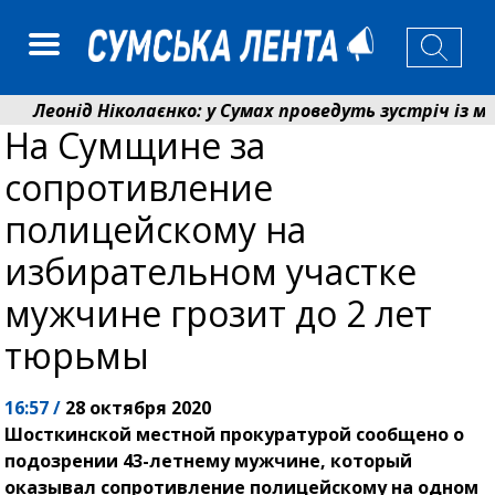
Леонід Ніколаєнко: у Сумах проведуть зустріч із меш
На Сумщине за
Лікарня Святого Пантелеймона отримала апарат УЗД
сопротивление
полицейскому на
избирательном участке
мужчине грозит до 2 лет
тюрьмы
16:57 /
28 октября 2020
Шосткинской местной прокуратурой сообщено о
подозрении 43-летнему мужчине, который
оказывал сопротивление полицейскому на одном