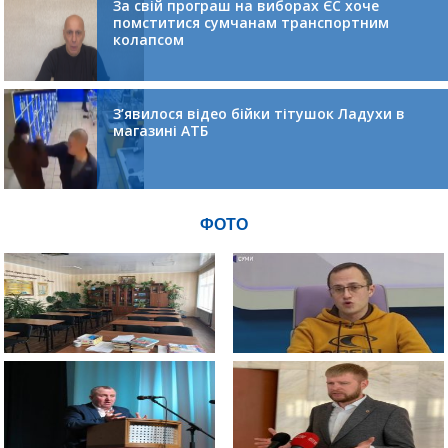
За свій програш на виборах ЄС хоче
помститися сумчанам транспортним
колапсом
З’явилося відео бійки тітушок Ладухи в
магазині АТБ
ФОТО