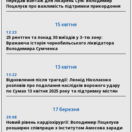
передав вантаж для лікарень Сум: Володимир
04 серпня
Поцелуєв про важливість підтримки прикордоння
20:41
Пенсійний фонд Сумщини спрямував 0,2 млрд грн
на пенсії, страхові виплати та підтримку
15 квітня
прифронтових громад
12:23
25 рентген та понад 30 виїздів у 3-тю зону:
Вражаюча історія чорнобильського ліквідатора
03 серпня
Володимира Сумченка
18:54
Романько розширює програму відпочинку дітей із
прифронтової Сумщини: перша група оздоровилася
13 квітня
в Австрії
13:22
Відновлення після трагедії: Леонід Ніколаєнко
18:30
розповів про подолання наслідків ворожого удару
Ніколаєнко: у Сумах погодили 115 компенсацій на
по Сумах 13 квітня 2025 року та підтримку містян
відновлення житла майже на 6,6 млн грн
17 березня
31 липня
20:08
21:01
Новий рівень кардіохірургії: Володимир Поцелуєв
До 19 400 гривень на паливо: Пенсійний фонд
розширює співпрацю з Інститутом Амосова заради
Сумщини пояснив, як отримати допомогу на зиму