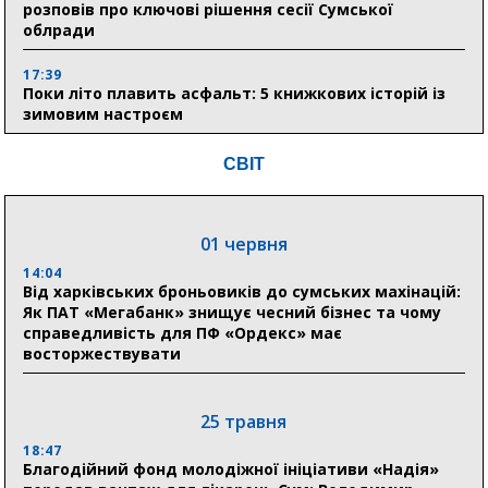
розповів про ключові рішення сесії Сумської
облради
17:39
Поки літо плавить асфальт: 5 книжкових історій із
зимовим настроєм
СВІТ
05 серпня
19:27
Лікарня Святого Пантелеймона отримала апарат
01 червня
УЗД та обладнання від партнерів із Німеччини
14:04
Від харківських броньовиків до сумських махінацій:
10:52
Як ПАТ «Мегабанк» знищує чесний бізнес та чому
Кобзар домовляється із Червоним Хрестом про нові
справедливість для ПФ «Ордекс» має
укриття та енергетичну підтримку для Сумської
восторжествувати
громади
9:15
Понад 8 мільйонів книжок згоріли. Як допомогти
25 травня
«Ранку» та іншим видавництвам відновитися
18:47
Благодійний фонд молодіжної ініціативи «Надія»