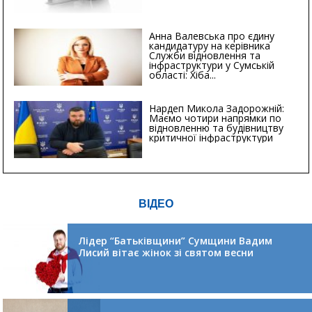
Анна Валевська про єдину
кандидатуру на керівника
Служби відновлення та
інфраструктури у Сумській
області: Хіба...
Нардеп Микола Задорожній:
Маємо чотири напрямки по
відновленню та будівництву
критичної інфраструктури
ВІДЕО
Лідер “Батьківщини” Сумщини Вадим
Лисий вітає жінок зі святом весни