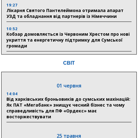
19:27
Лікарня Святого Пантелеймона отримала апарат
УЗД та обладнання від партнерів із Німеччини
10:52
Кобзар домовляється із Червоним Хрестом про нові
укриття та енергетичну підтримку для Сумської
громади
9:15
СВІТ
Понад 8 мільйонів книжок згоріли. Як допомогти
«Ранку» та іншим видавництвам відновитися
01 червня
04 серпня
14:04
20:41
Від харківських броньовиків до сумських махінацій:
Пенсійний фонд Сумщини спрямував 0,2 млрд грн
Як ПАТ «Мегабанк» знищує чесний бізнес та чому
на пенсії, страхові виплати та підтримку
справедливість для ПФ «Ордекс» має
прифронтових громад
восторжествувати
03 серпня
25 травня