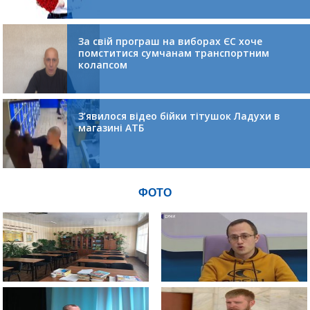
За свій програш на виборах ЄС хоче
помститися сумчанам транспортним
колапсом
З’явилося відео бійки тітушок Ладухи в
магазині АТБ
ФОТО