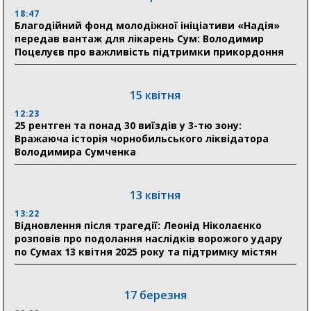
18:54
18:47
Романько розширює програму відпочинку дітей із
Благодійний фонд молодіжної ініціативи «Надія»
прифронтової Сумщини: перша група оздоровилася
передав вантаж для лікарень Сум: Володимир
в Австрії
Поцелуєв про важливість підтримки прикордоння
18:30
Ніколаєнко: у Сумах погодили 115 компенсацій на
15 квітня
відновлення житла майже на 6,6 млн грн
12:23
25 рентген та понад 30 виїздів у 3-тю зону:
Вражаюча історія чорнобильського ліквідатора
31 липня
Володимира Сумченка
21:01
До 19 400 гривень на паливо: Пенсійний фонд
Сумщини пояснив, як отримати допомогу на зиму
13 квітня
13:22
17:52
Відновлення після трагедії: Леонід Ніколаєнко
«Укрексімбанк» припиняє виплату пенсій: у
розповів про подолання наслідків ворожого удару
Пенсійному фонді Сумщини пояснили, що робити
по Сумах 13 квітня 2025 року та підтримку містян
людям
11:00
Артем Кобзар вручив родинам 20 полеглих Героїв
17 березня
відзнаки «Почесного громадянина міста Суми»