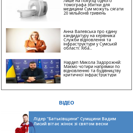
Лише на покупці одного
томографа збитки для
медицини Сум можуть сягати
20 мільйонів гривень
Анна Валевська про єдину
кандидатуру на керівника
Служби відновлення та
інфраструктури у Сумській
області: Хіба...
Нардеп Микола Задорожній:
Маємо чотири напрямки по
відновленню та будівництву
критичної інфраструктури
ВІДЕО
Лідер “Батьківщини” Сумщини Вадим
Лисий вітає жінок зі святом весни