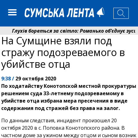
Глухів бореться за світло: Романько об’єднує зусилл
На Сумщине взяли под
Пенсійний фонд Сумщини спрямував 0,2 млрд грн на
стражу подозреваемого в
убийстве отца
9:38 /
29 октября 2020
По ходатайству Конотопской местной прокуратуры
решением суда 33-летнему подозреваемому в
убийстве отца избрана мера пресечения в виде
содержания под стражей без права на залог.
По данным следствия, инцидент произошел 20
октября 2020 в с. Поповка Конотопского района. В
частном доме за ужином между отцом и сыном возник