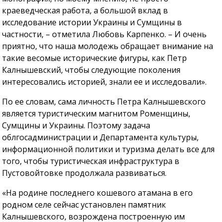
краеведческая работа, а большой вклад в
исследование истории Украины и Сумщины в
частности, – отметила Любовь Карпенко. – И очень
приятно, что наша молодежь обращает внимание на
такие весомые исторические фигуры, как Петр
Калнышевский, чтобы следующие поколения
интересовались историей, знали ее и исследовали».
По ее словам, сама личность Петра Калнышевского
является туристическим магнитом Роменщины,
Сумщины и Украины. Поэтому задача
облгосадминистрации и Департамента культуры,
информационной политики и туризма делать все для
того, чтобы туристическая инфраструктура в
Пустовойтовке продолжала развиваться.
«На родине последнего кошевого атамана в его
родном селе сейчас установлен памятник
Калнышевского, возрождена построенную им