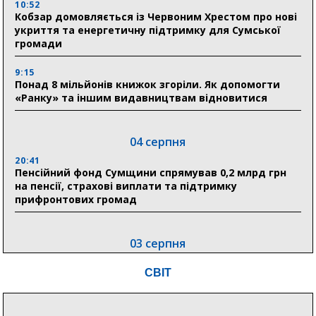
10:52
Кобзар домовляється із Червоним Хрестом про нові
укриття та енергетичну підтримку для Сумської
громади
9:15
Понад 8 мільйонів книжок згоріли. Як допомогти
«Ранку» та іншим видавництвам відновитися
04 серпня
20:41
Пенсійний фонд Сумщини спрямував 0,2 млрд грн
на пенсії, страхові виплати та підтримку
прифронтових громад
03 серпня
18:54
СВІТ
Романько розширює програму відпочинку дітей із
прифронтової Сумщини: перша група оздоровилася
в Австрії