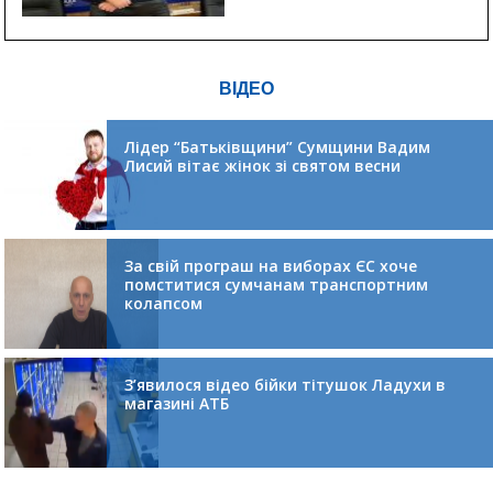
ВІДЕО
Лідер “Батьківщини” Сумщини Вадим
Лисий вітає жінок зі святом весни
За свій програш на виборах ЄС хоче
помститися сумчанам транспортним
колапсом
З’явилося відео бійки тітушок Ладухи в
магазині АТБ