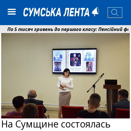
тисяч гривень до першого класу: Пенсійний фонд Сум
аєнко: у Сумах погодили 115 компенсацій на відновлен
На Сумщине состоялась