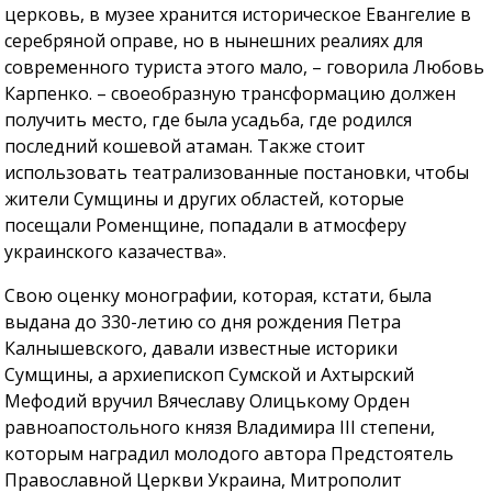
церковь, в музее хранится историческое Евангелие в
серебряной оправе, но в нынешних реалиях для
современного туриста этого мало, – говорила Любовь
Карпенко. – своеобразную трансформацию должен
получить место, где была усадьба, где родился
последний кошевой атаман. Также стоит
использовать театрализованные постановки, чтобы
жители Сумщины и других областей, которые
посещали Роменщине, попадали в атмосферу
украинского казачества».
Свою оценку монографии, которая, кстати, была
выдана до 330-летию со дня рождения Петра
Калнышевского, давали известные историки
Сумщины, а архиепископ Сумской и Ахтырский
Мефодий вручил Вячеславу Олицькому Орден
равноапостольного князя Владимира III степени,
которым наградил молодого автора Предстоятель
Православной Церкви Украина, Митрополит