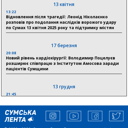
Сумська клінічна лікарня Святого Пантелеймона
13 квітня
здобула головну відзнаку в медичній сфері України
13:22
Відновлення після трагедії: Леонід Ніколаєнко
18:33
розповів про подолання наслідків ворожого удару
Олексій Романько долучився до обговорення Плану
по Сумах 13 квітня 2025 року та підтримку містян
стійкості Сумщини з Прем’єр-міністром
18:11
17 березня
Місто посилює міжнародну співпрацю: Суми
отримали 12 потужних станцій для Пунктів обігріву
20:08
Новий рівень кардіохірургії: Володимир Поцелуєв
розширює співпрацю з Інститутом Амосова заради
пацієнтів Сумщини
13 грудня
21:45
“Внесення змін до процедури публічних закупівель має
збільшити завантаження стратегічних українських
виробників”, – нардеп Максим Гузенко
04 листопада