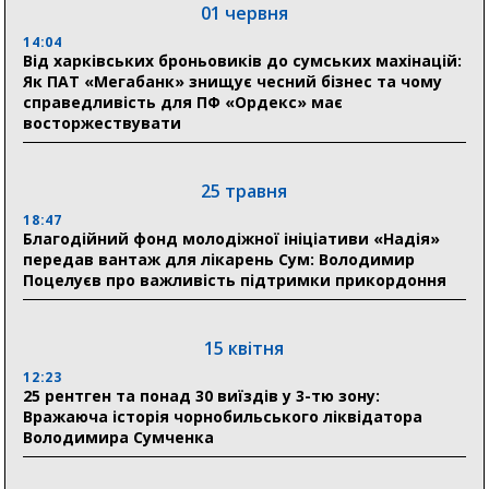
01 червня
18:30
Ніколаєнко: у Сумах погодили 115 компенсацій на
14:04
відновлення житла майже на 6,6 млн грн
Від харківських броньовиків до сумських махінацій:
Як ПАТ «Мегабанк» знищує чесний бізнес та чому
справедливість для ПФ «Ордекс» має
восторжествувати
31 липня
21:01
До 19 400 гривень на паливо: Пенсійний фонд
25 травня
Сумщини пояснив, як отримати допомогу на зиму
18:47
Благодійний фонд молодіжної ініціативи «Надія»
17:52
передав вантаж для лікарень Сум: Володимир
«Укрексімбанк» припиняє виплату пенсій: у
Поцелуєв про важливість підтримки прикордоння
Пенсійному фонді Сумщини пояснили, що робити
людям
15 квітня
11:00
Артем Кобзар вручив родинам 20 полеглих Героїв
12:23
відзнаки «Почесного громадянина міста Суми»
25 рентген та понад 30 виїздів у 3-тю зону:
Вражаюча історія чорнобильського ліквідатора
Володимира Сумченка
30 липня
19:38