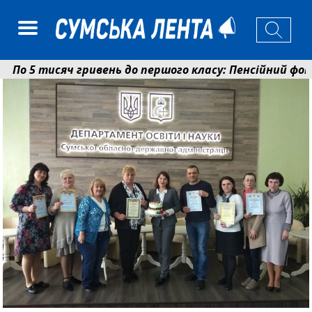
 5 тисяч гривень до першого класу: Пенсійний фонд 
колаєнко: у Сумах погодили 115 компенсацій на віднов