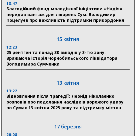
18:47
Благодійний фонд молодіжної ініціативи «Надія»
17:52
передав вантаж для лікарень Сум: Володимир
«Укрексімбанк» припиняє виплату пенсій: у
Поцелуєв про важливість підтримки прикордоння
Пенсійному фонді Сумщини пояснили, що робити
людям
15 квітня
11:00
Артем Кобзар вручив родинам 20 полеглих Героїв
12:23
відзнаки «Почесного громадянина міста Суми»
25 рентген та понад 30 виїздів у 3-тю зону:
Вражаюча історія чорнобильського ліквідатора
Володимира Сумченка
30 липня
19:38
Сумська клінічна лікарня Святого Пантелеймона
13 квітня
здобула головну відзнаку в медичній сфері України
13:22
Відновлення після трагедії: Леонід Ніколаєнко
18:33
розповів про подолання наслідків ворожого удару
Олексій Романько долучився до обговорення Плану
по Сумах 13 квітня 2025 року та підтримку містян
стійкості Сумщини з Прем’єр-міністром
18:11
17 березня
Місто посилює міжнародну співпрацю: Суми
отримали 12 потужних станцій для Пунктів обігріву
20:08