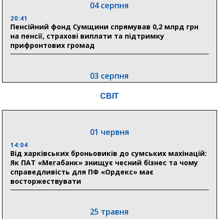
04 серпня
20:41
Пенсійний фонд Сумщини спрямував 0,2 млрд грн
на пенсії, страхові виплати та підтримку
прифронтових громад
03 серпня
18:54
СВІТ
Романько розширює програму відпочинку дітей із
прифронтової Сумщини: перша група оздоровилася
в Австрії
01 червня
18:30
Ніколаєнко: у Сумах погодили 115 компенсацій на
14:04
відновлення житла майже на 6,6 млн грн
Від харківських броньовиків до сумських махінацій:
Як ПАТ «Мегабанк» знищує чесний бізнес та чому
справедливість для ПФ «Ордекс» має
восторжествувати
31 липня
21:01
До 19 400 гривень на паливо: Пенсійний фонд
25 травня
Сумщини пояснив, як отримати допомогу на зиму