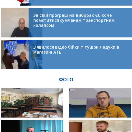
За свій програш на виборах ЄС хоче
помститися сумчанам транспортним
колапсом
З’явилося відео бійки тітушок Ладухи в
магазині АТБ
ФОТО