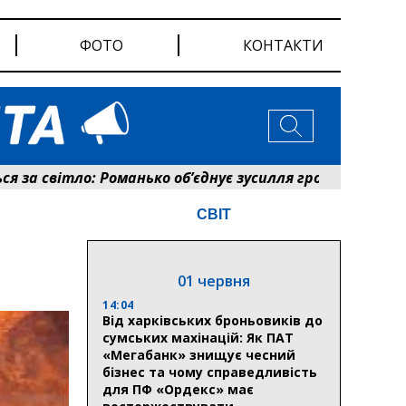
ФОТО
КОНТАКТИ
тло: Романько об’єднує зусилля громади та енергетиків
СВІТ
01 червня
14:04
Від харківських броньовиків до
сумських махінацій: Як ПАТ
«Мегабанк» знищує чесний
бізнес та чому справедливість
для ПФ «Ордекс» має