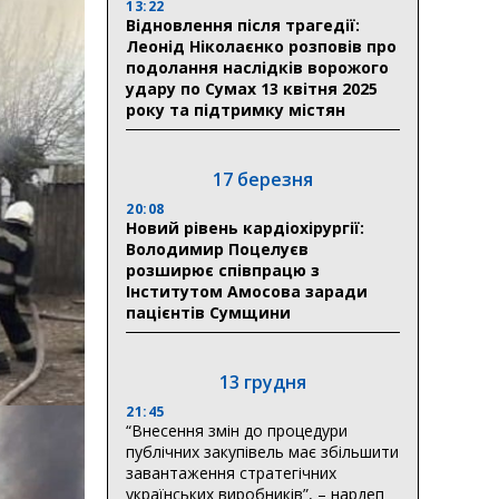
13:22
Відновлення після трагедії:
Леонід Ніколаєнко розповів про
подолання наслідків ворожого
удару по Сумах 13 квітня 2025
року та підтримку містян
17 березня
20:08
Новий рівень кардіохірургії:
Володимир Поцелуєв
розширює співпрацю з
Інститутом Амосова заради
пацієнтів Сумщини
13 грудня
21:45
“Внесення змін до процедури
публічних закупівель має збільшити
завантаження стратегічних
українських виробників”, – нардеп