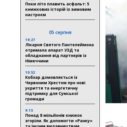
Поки літо плавить асфальт: 5
книжкових історій із зимовим
настроєм
05 серпня
19:27
Лікарня Святого Пантелеймона
отримала апарат УЗД та
обладнання від партнерів із
Німеччини
10:52
Кобзар домовляється із
Червоним Хрестом про нові
укриття та енергетичну
підтримку для Сумської
громади
9:15
Понад 8 мільйонів книжок
згоріли. Як допомогти «Ранку»
та іншим видавництвам