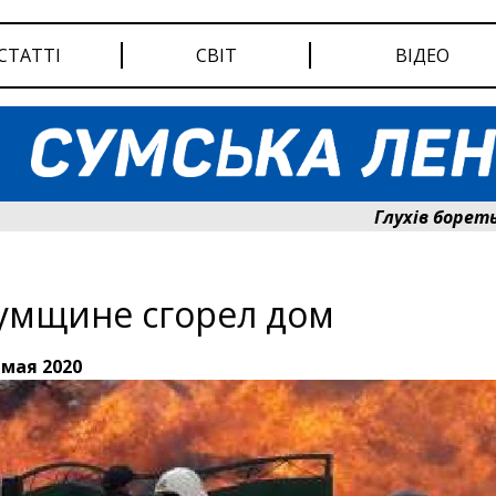
СТАТТІ
СВІТ
ВІДЕО
Глухів бореться за сві
умщине сгорел дом
 мая 2020