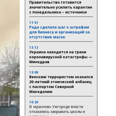
Правительство готовится
значительно усилить карантин
с понедельника – источники
17:51
Рада сделала шаг к штрафам
для бизнеса и организаций за
отсутствие масок
13:12
Украина находится на грани
коронавирусной катастрофы —
Минздрав
13:09
Венским террористом оказался
20-летний этнический албанец
с паспортом Северной
Македонии
10:20
В «красном» Ужгороде власти
отказались закрывать школы и