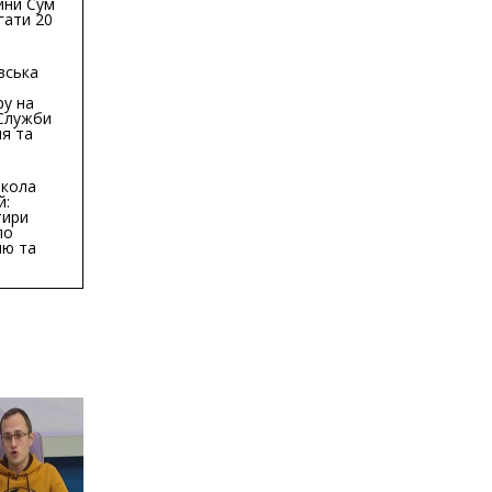
ини Сум
гати 20
гривень
вська
ру на
 Служби
я та
тури у
бласті:
кола
й:
тири
по
ню та
ву
ктури