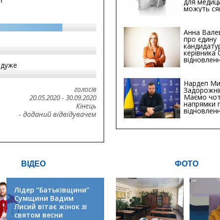
для медиц
можуть ся
мільйонів 
Анна Вале
про єдину
кандидату
керівника
відновленн
йдуже
інфраструк
Сумській о
Хіба...
Нардеп Ми
голосів
Задорожні
Маємо чо
20.05.2020
-
30.09.2020
напрямки 
Кінець
відновлен
- доданий відвідувачем
будівницт
критичної
інфрастру
ВІДЕО
ФОТО
Лідер “Батьківщини”
Сумщини Вадим
Лисий вітає жінок зі
святом весни