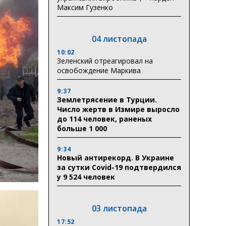
Максим Гузенко
04 листопада
10:02
Зеленский отреагировал на
освобождение Маркива
9:37
Землетрясение в Турции.
Число жертв в Измире выросло
до 114 человек, раненых
больше 1 000
9:34
Новый антирекорд. В Украине
за сутки Covid-19 подтвердился
у 9 524 человек
03 листопада
17:52