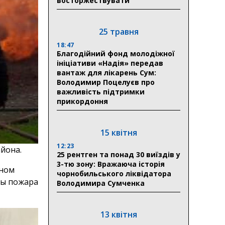
восторжествувати
25 травня
18:47
Благодійний фонд молодіжної
ініціативи «Надія» передав
вантаж для лікарень Сум:
Володимир Поцелуєв про
важливість підтримки
прикордоння
15 квітня
12:23
айона.
25 рентген та понад 30 виїздів у
3-тю зону: Вражаюча історія
тном
чорнобильського ліквідатора
ны пожара
Володимира Сумченка
13 квітня