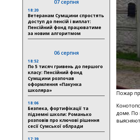
07 серпня
18:20
Ветеранам Сумщини спростять
доступ до пенсій і виплат:
Пенсійний фонд працюватиме
за новим алгоритмом
06 серпня
18:52
По 5 тисяч гривень до першого
класу: Пенсійний фонд
Сумщини розпочав
оформлення «Пакунка
школяра»
Пожар пр
18:06
Конотопс
Безпека, фортифікації та
доме. По
підземні школи: Романько
розповів про ключові рішення
выясняют
сесії Сумської облради
17:39