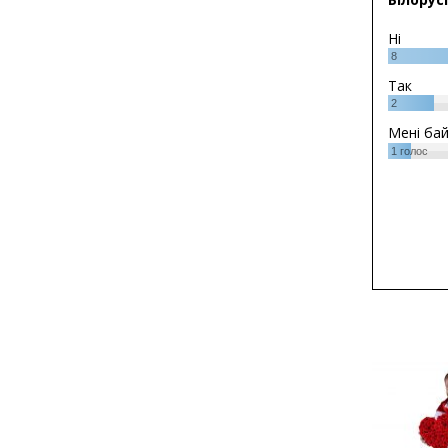
Ні
8
Так
2
Мені ба
1
голос