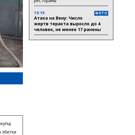
рестораны
10:19
ФОТО
Атака на Вену: Число
жертв теракта выросло до 4
человек, не менее 17 ранены
купці
 збитки