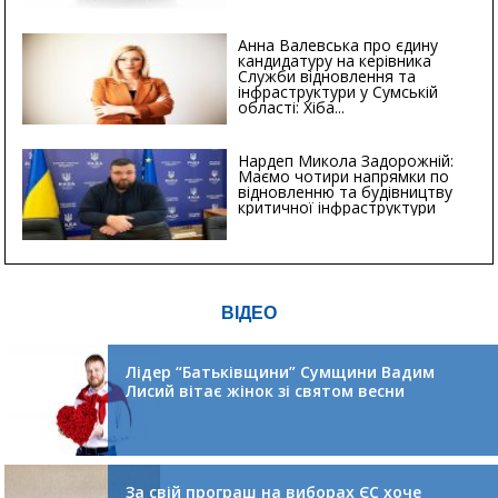
Анна Валевська про єдину
кандидатуру на керівника
Служби відновлення та
інфраструктури у Сумській
області: Хіба...
Нардеп Микола Задорожній:
Маємо чотири напрямки по
відновленню та будівництву
критичної інфраструктури
ВІДЕО
Лідер “Батьківщини” Сумщини Вадим
Лисий вітає жінок зі святом весни
За свій програш на виборах ЄС хоче