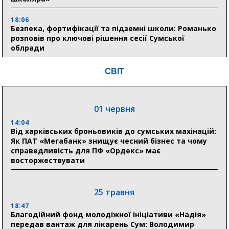
18:06
Безпека, фортифікації та підземні школи: Романько
розповів про ключові рішення сесії Сумської
облради
17:39
СВІТ
Поки літо плавить асфальт: 5 книжкових історій із
зимовим настроєм
01 червня
05 серпня
14:04
Від харківських броньовиків до сумських махінацій:
19:27
Як ПАТ «Мегабанк» знищує чесний бізнес та чому
Лікарня Святого Пантелеймона отримала апарат
справедливість для ПФ «Ордекс» має
УЗД та обладнання від партнерів із Німеччини
восторжествувати
10:52
Кобзар домовляється із Червоним Хрестом про нові
укриття та енергетичну підтримку для Сумської
25 травня
громади
18:47
Благодійний фонд молодіжної ініціативи «Надія»
9:15
передав вантаж для лікарень Сум: Володимир