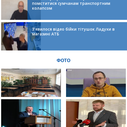
помститися сумчанам транспортним
колапсом
З’явилося відео бійки тітушок Ладухи в
магазині АТБ
ФОТО