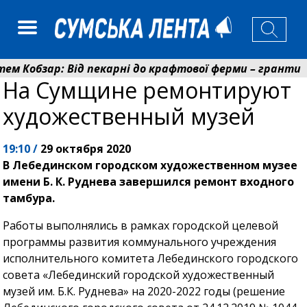
 пекарні до крафтової ферми – гранти громади розвива
На Сумщине ремонтируют
ції та підземні школи: Романько розповів про ключові 
художественный музей
19:10 /
29 октября 2020
В Лебединском городском художественном музее
имени Б. К. Руднева завершился ремонт входного
тамбура.
Работы выполнялись в рамках городской целевой
программы развития коммунального учреждения
исполнительного комитета Лебединского городского
совета «Лебединский городской художественный
музей им. Б.К. Руднева» на 2020-2022 годы (решение