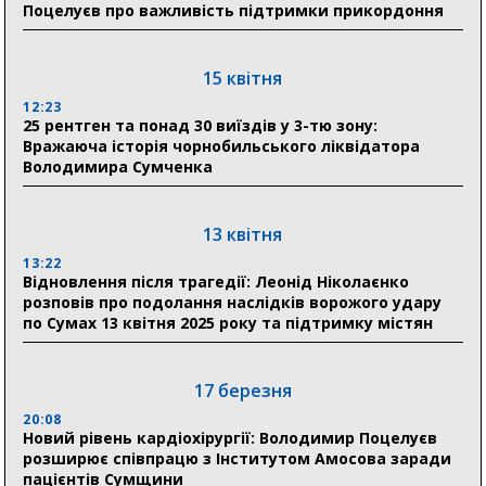
Понад 8 мільйонів книжок згоріли. Як допомогти
Поцелуєв про важливість підтримки прикордоння
«Ранку» та іншим видавництвам відновитися
15 квітня
04 серпня
12:23
20:41
25 рентген та понад 30 виїздів у 3-тю зону:
Пенсійний фонд Сумщини спрямував 0,2 млрд грн
Вражаюча історія чорнобильського ліквідатора
на пенсії, страхові виплати та підтримку
Володимира Сумченка
прифронтових громад
13 квітня
03 серпня
13:22
18:54
Відновлення після трагедії: Леонід Ніколаєнко
Романько розширює програму відпочинку дітей із
розповів про подолання наслідків ворожого удару
прифронтової Сумщини: перша група оздоровилася
по Сумах 13 квітня 2025 року та підтримку містян
в Австрії
18:30
17 березня
Ніколаєнко: у Сумах погодили 115 компенсацій на
відновлення житла майже на 6,6 млн грн
20:08
Новий рівень кардіохірургії: Володимир Поцелуєв
розширює співпрацю з Інститутом Амосова заради
пацієнтів Сумщини