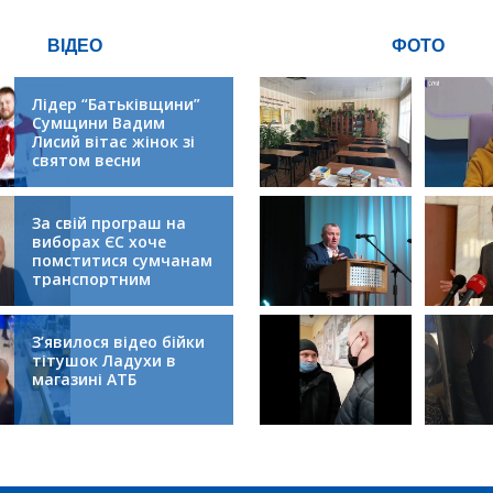
ВІДЕО
ФОТО
Лідер “Батьківщини”
Сумщини Вадим
Лисий вітає жінок зі
святом весни
За свій програш на
виборах ЄС хоче
помститися сумчанам
транспортним
колапсом
З’явилося відео бійки
тітушок Ладухи в
магазині АТБ