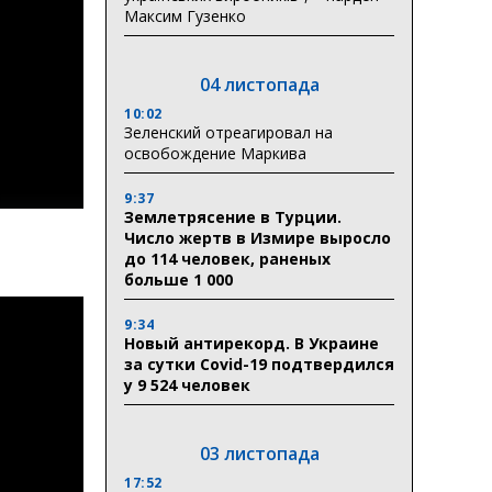
Максим Гузенко
04 листопада
10:02
Зеленский отреагировал на
освобождение Маркива
9:37
Землетрясение в Турции.
Число жертв в Измире выросло
до 114 человек, раненых
больше 1 000
9:34
Новый антирекорд. В Украине
за сутки Covid-19 подтвердился
у 9 524 человек
03 листопада
17:52