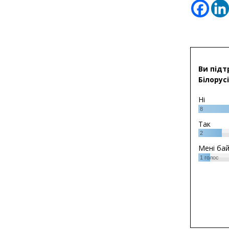
Ви підт
Білорусі
Ні
8
Так
2
Мені ба
1
голос