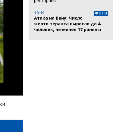
рестораны
10:19
ФОТО
Атака на Вену: Число
жертв теракта выросло до 4
человек, не менее 17 ранены
ки