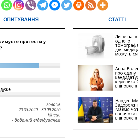
ОПИТУВАННЯ
СТАТТІ
Лише на по
одного
римуєте протести у
томографа
?
для медиц
можуть ся
мільйонів 
Анна Вале
про єдину
кандидату
керівника
відновленн
йдуже
інфраструк
Сумській о
Хіба...
Нардеп Ми
голосів
Задорожні
Маємо чо
20.05.2020
-
30.09.2020
напрямки 
Кінець
відновлен
- доданий відвідувачем
будівницт
критичної
інфрастру