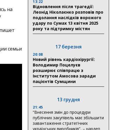
13:22
Відновлення після трагедії:
ись на
Леонід Ніколаєнко розповів про
у
подолання наслідків ворожого
удару по Сумах 13 квітня 2025
року та підтримку містян
 пишет
17 березня
ции семьи
20:08
Новий рівень кардіохірургії:
Володимир Поцелуєв
розширює співпрацю з
Інститутом Амосова заради
пацієнтів Сумщини
13 грудня
21:45
“Внесення змін до процедури
публічних закупівель має збільшити
завантаження стратегічних
українських виробників”, – нардеп