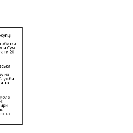
купці
 збитки
ини Сум
гати 20
гривень
вська
ру на
 Служби
я та
тури у
бласті:
кола
й:
тири
по
ню та
ву
ктури