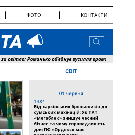
ФОТО
КОНТАКТИ
ло: Романько об’єднує зусилля громади та енергетиків
СВІТ
01 червня
14:04
Від харківських броньовиків до
сумських махінацій: Як ПАТ
«Мегабанк» знищує чесний
бізнес та чому справедливість
для ПФ «Ордекс» має