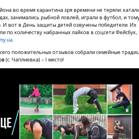
йона во время карантина зря времени не теряли: катал
дах, занимались рыбной ловлей, играли в футбол, и том
. И вот в День защиты детей озвучены победители. Их
ли по количеству набранных лайков в соцсети Фейсбук,
my.ua.
сего положительных отзывов собрали семейные тради
ко
(с. Чаплиевка) – I место!