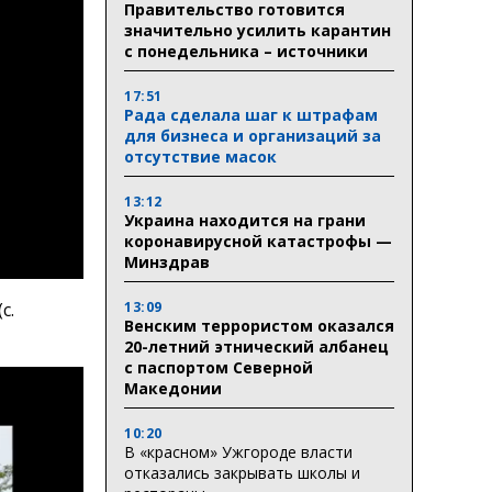
Правительство готовится
значительно усилить карантин
с понедельника – источники
17:51
Рада сделала шаг к штрафам
для бизнеса и организаций за
отсутствие масок
13:12
Украина находится на грани
коронавирусной катастрофы —
Минздрав
13:09
с.
Венским террористом оказался
20-летний этнический албанец
с паспортом Северной
Македонии
10:20
В «красном» Ужгороде власти
отказались закрывать школы и