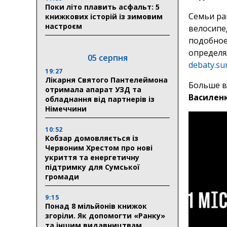
Поки літо плавить асфальт: 5
Семьи ра
книжкових історій із зимовим
настроєм
велосипе
подобное
определя
05 серпня
debaty.su
19:27
Лікарня Святого Пантелеймона
Больше в
отримала апарат УЗД та
Василен
обладнання від партнерів із
Німеччини
10:52
Кобзар домовляється із
Червоним Хрестом про нові
укриття та енергетичну
підтримку для Сумської
громади
9:15
Понад 8 мільйонів книжок
згоріли. Як допомогти «Ранку»
та іншим видавництвам