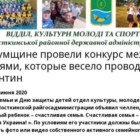
умщине провели конкурс м
ями, которые весело провод
нтин
 июня 2020
семьи и Дню защиты детей отдел культуры, молод
Шосткинской райгосадминистрации объявил челлен
й ребенок – счастливая семья. Счастливая семья –
 Украина! ». По условиям его участники должны бы
ь фото или видео собственного активного семейно