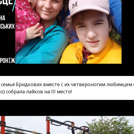
я семья Бридкових вместе с их четвероногим любимцем (
) собрала лайков на III место!