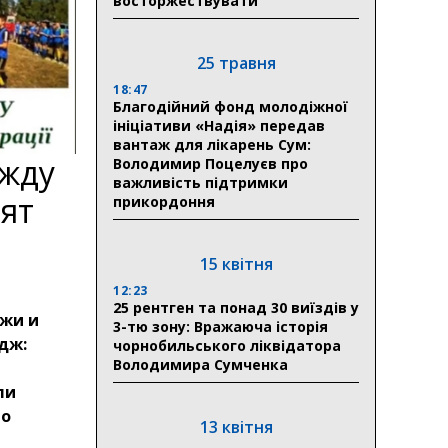
восторжествувати
25 травня
18:47
Благодійний фонд молодіжної
ініціативи «Надія» передав
вантаж для лікарень Сум:
ежду
Володимир Поцелуєв про
важливість підтримки
ят
прикордоння
15 квітня
12:23
25 рентген та понад 30 виїздів у
ежи и
3-тю зону: Вражаюча історія
дж:
чорнобильського ліквідатора
Володимира Сумченка
ли
го
13 квітня