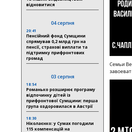
відновитися
04 серпня
20:41
Пенсійний фонд Сумщини
спрямував 0,2 млрд грн на
пенсії, страхові виплати та
підтримку прифронтових
громад
Семьи Ве
завоевать
03 серпня
18:54
Романько розширює програму
відпочинку дітей із
прифронтової Сумщини: перша
група оздоровилася в Австрії
18:30
Ніколаєнко: у Сумах погодили
115 компенсацій на