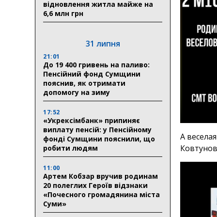
відновлення житла майже на
6,6 млн грн
31 липня
21:01
До 19 400 гривень на паливо:
Пенсійний фонд Сумщини
пояснив, як отримати
допомогу на зиму
17:52
«Укрексімбанк» припиняє
виплату пенсій: у Пенсійному
А весела
фонді Сумщини пояснили, що
Ковтуново
робити людям
11:00
Артем Кобзар вручив родинам
20 полеглих Героїв відзнаки
«Почесного громадянина міста
Суми»