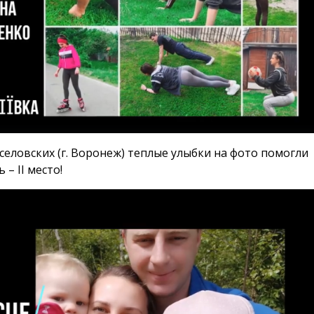
селовских (г. Воронеж) теплые улыбки на фото помогли
 – II место!