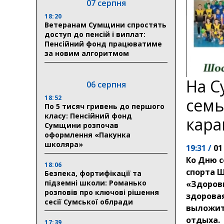
07 серпня
18:20
Ветеранам Сумщини спростять
доступ до пенсій і виплат:
Пенсійний фонд працюватиме
за новим алгоритмом
На С
06 серпня
18:52
семь
По 5 тисяч гривень до першого
класу: Пенсійний фонд
кара
Сумщини розпочав
оформлення «Пакунка
школяра»
19:31 /
01
Ко Дню 
18:06
спорта 
Безпека, фортифікації та
підземні школи: Романько
«Здоровы
розповів про ключові рішення
здоровая
сесії Сумської облради
выложит
отдыха.
17:39