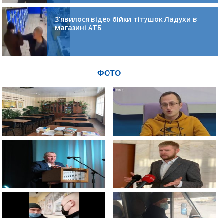
З’явилося відео бійки тітушок Ладухи в
магазині АТБ
ФОТО