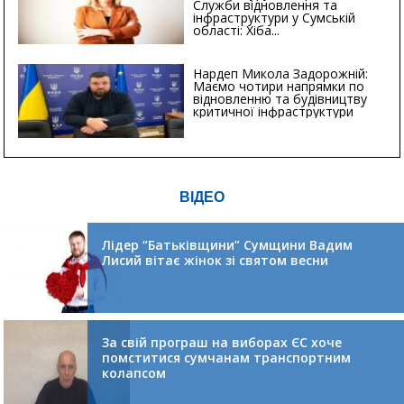
Служби відновлення та
інфраструктури у Сумській
області: Хіба...
Нардеп Микола Задорожній:
Маємо чотири напрямки по
відновленню та будівництву
критичної інфраструктури
ВІДЕО
Лідер “Батьківщини” Сумщини Вадим
Лисий вітає жінок зі святом весни
За свій програш на виборах ЄС хоче
помститися сумчанам транспортним
колапсом