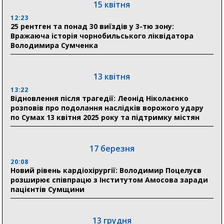
15 квітня
відновлення житла майже на 6,6 млн грн
12:23
25 рентген та понад 30 виїздів у 3-тю зону:
Вражаюча історія чорнобильського ліквідатора
31 липня
Володимира Сумченка
21:01
До 19 400 гривень на паливо: Пенсійний фонд
Сумщини пояснив, як отримати допомогу на зиму
13 квітня
13:22
17:52
Відновлення після трагедії: Леонід Ніколаєнко
«Укрексімбанк» припиняє виплату пенсій: у
розповів про подолання наслідків ворожого удару
Пенсійному фонді Сумщини пояснили, що робити
по Сумах 13 квітня 2025 року та підтримку містян
людям
11:00
Артем Кобзар вручив родинам 20 полеглих Героїв
17 березня
відзнаки «Почесного громадянина міста Суми»
20:08
Новий рівень кардіохірургії: Володимир Поцелуєв
розширює співпрацю з Інститутом Амосова заради
30 липня
пацієнтів Сумщини
19:38
Сумська клінічна лікарня Святого Пантелеймона
здобула головну відзнаку в медичній сфері України
13 грудня