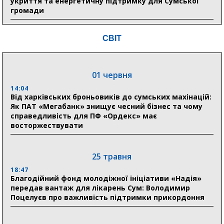
укриття та енергетичну підтримку для Сумської
громади
9:15
СВІТ
Понад 8 мільйонів книжок згоріли. Як допомогти
«Ранку» та іншим видавництвам відновитися
01 червня
04 серпня
14:04
20:41
Від харківських броньовиків до сумських махінацій:
Пенсійний фонд Сумщини спрямував 0,2 млрд грн
Як ПАТ «Мегабанк» знищує чесний бізнес та чому
на пенсії, страхові виплати та підтримку
справедливість для ПФ «Ордекс» має
прифронтових громад
восторжествувати
03 серпня
25 травня
18:54
18:47
Романько розширює програму відпочинку дітей із
Благодійний фонд молодіжної ініціативи «Надія»
прифронтової Сумщини: перша група оздоровилася
передав вантаж для лікарень Сум: Володимир
в Австрії
Поцелуєв про важливість підтримки прикордоння
18:30
Ніколаєнко: у Сумах погодили 115 компенсацій на