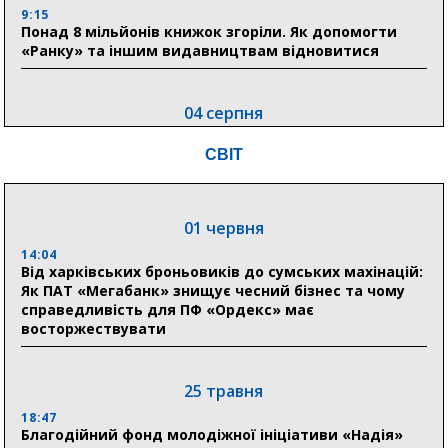
9:15
Понад 8 мільйонів книжок згоріли. Як допомогти
«Ранку» та іншим видавництвам відновитися
04 серпня
20:41
СВІТ
Пенсійний фонд Сумщини спрямував 0,2 млрд грн
на пенсії, страхові виплати та підтримку
прифронтових громад
01 червня
14:04
03 серпня
Від харківських броньовиків до сумських махінацій:
18:54
Як ПАТ «Мегабанк» знищує чесний бізнес та чому
Романько розширює програму відпочинку дітей із
справедливість для ПФ «Ордекс» має
прифронтової Сумщини: перша група оздоровилася
восторжествувати
в Австрії
18:30
25 травня
Ніколаєнко: у Сумах погодили 115 компенсацій на
відновлення житла майже на 6,6 млн грн
18:47
Благодійний фонд молодіжної ініціативи «Надія»