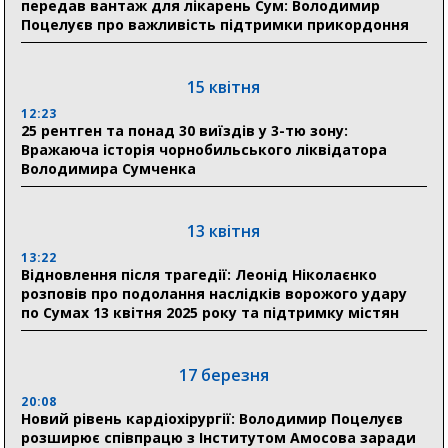
передав вантаж для лікарень Сум: Володимир
Поцелуєв про важливість підтримки прикордоння
31 липня
21:01
До 19 400 гривень на паливо: Пенсійний фонд
15 квітня
Сумщини пояснив, як отримати допомогу на зиму
12:23
25 рентген та понад 30 виїздів у 3-тю зону:
17:52
Вражаюча історія чорнобильського ліквідатора
«Укрексімбанк» припиняє виплату пенсій: у
Володимира Сумченка
Пенсійному фонді Сумщини пояснили, що робити
людям
13 квітня
11:00
Артем Кобзар вручив родинам 20 полеглих Героїв
13:22
відзнаки «Почесного громадянина міста Суми»
Відновлення після трагедії: Леонід Ніколаєнко
розповів про подолання наслідків ворожого удару
по Сумах 13 квітня 2025 року та підтримку містян
30 липня
19:38
Сумська клінічна лікарня Святого Пантелеймона
17 березня
здобула головну відзнаку в медичній сфері України
20:08
Новий рівень кардіохірургії: Володимир Поцелуєв
18:33
розширює співпрацю з Інститутом Амосова заради