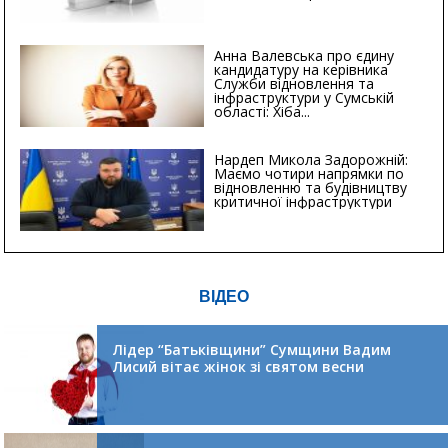
Анна Валевська про єдину
кандидатуру на керівника
Служби відновлення та
інфраструктури у Сумській
області: Хіба...
Нардеп Микола Задорожній:
Маємо чотири напрямки по
відновленню та будівництву
критичної інфраструктури
ВІДЕО
Лідер “Батьківщини” Сумщини Вадим
Лисий вітає жінок зі святом весни