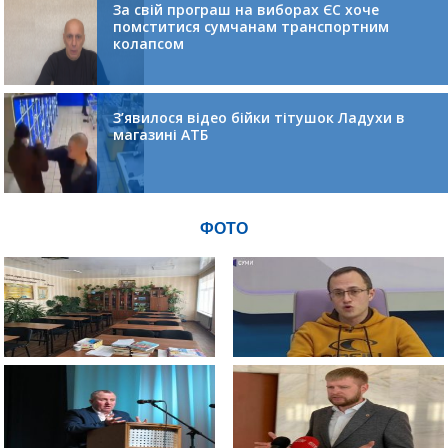
За свій програш на виборах ЄС хоче
помститися сумчанам транспортним
колапсом
З’явилося відео бійки тітушок Ладухи в
магазині АТБ
ФОТО