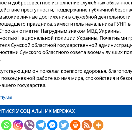
ное и добросовестное исполнение служебных обязанност
ействие преступности, поддержание публичной безопа
 высокие личные достижения в служебной деятельности 
рошедшего праздника, заместитель начальника ГУНП в
Строкач отметил Нагрудным знаком МВД Украины,
ностью Национальной полиции Украины, Почетными 
теля Сумской областной государственной администраци
ностями Сумского областного совета восемь лучших по
.
сутствующим он пожелал крепкого здоровья, благополу
в повседневной работе во имя мира, спокойствия и безо
нашего государства.
my.ua
ИТИСЯ У СОЦІАЛЬНИХ МЕРЕЖАХ