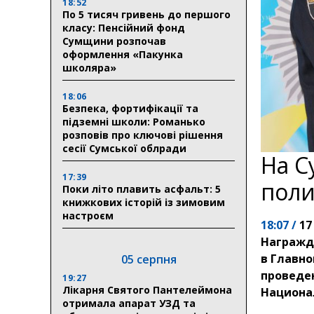
18:52
По 5 тисяч гривень до першого
класу: Пенсійний фонд
Сумщини розпочав
оформлення «Пакунка
школяра»
18:06
Безпека, фортифікації та
підземні школи: Романько
розповів про ключові рішення
сесії Сумської облради
На С
17:39
поли
Поки літо плавить асфальт: 5
книжкових історій із зимовим
настроєм
18:07 /
17
Награжд
в Главн
05 серпня
проведе
19:27
Лікарня Святого Пантелеймона
Национа
отримала апарат УЗД та