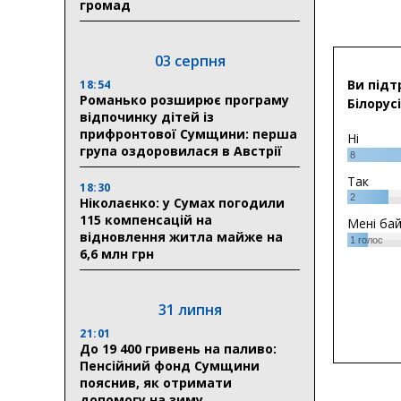
громад
03 серпня
Ви підт
18:54
Романько розширює програму
Білорусі
відпочинку дітей із
прифронтової Сумщини: перша
Ні
група оздоровилася в Австрії
8
Так
18:30
2
Ніколаєнко: у Сумах погодили
115 компенсацій на
Мені ба
відновлення житла майже на
1
голос
6,6 млн грн
31 липня
21:01
До 19 400 гривень на паливо:
Пенсійний фонд Сумщини
пояснив, як отримати
допомогу на зиму