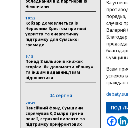
обладнання від партнерів із
За успеш
Німеччини
противод
порядка,
10:52
случаю п
Кобзар домовляється із
Червоним Хрестом про нові
Валерий 
укриття та енергетичну
Благодар
підтримку для Сумської
председа
громади
благодар
9:15
Сумщины
Понад 8 мільйонів книжок
згоріли. Як допомогти «Ранку»
Всем при
та іншим видавництвам
успехов 
відновитися
граждан 
debaty.su
04 серпня
20:41
ПОДІЛ
Пенсійний фонд Сумщини
спрямував 0,2 млрд грн на
пенсії, страхові виплати та
підтримку прифронтових