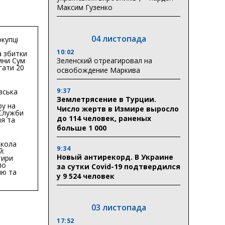
Максим Гузенко
04 листопада
купці
10:02
 збитки
ини Сум
Зеленский отреагировал на
гати 20
освобождение Маркива
гривень
9:37
вська
Землетрясение в Турции.
ру на
Число жертв в Измире выросло
 Служби
до 114 человек, раненых
я та
тури у
больше 1 000
бласті:
кола
9:34
й:
Новый антирекорд. В Украине
тири
по
за сутки Covid-19 подтвердился
ню та
у 9 524 человек
ву
ктури
03 листопада
17:52