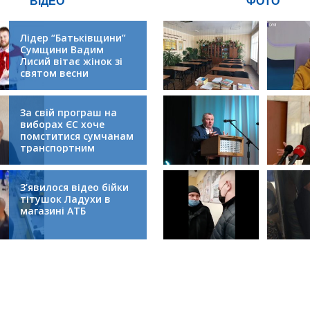
ВІДЕО
ФОТО
Лідер “Батьківщини”
Сумщини Вадим
Лисий вітає жінок зі
святом весни
За свій програш на
виборах ЄС хоче
помститися сумчанам
транспортним
колапсом
З’явилося відео бійки
тітушок Ладухи в
магазині АТБ