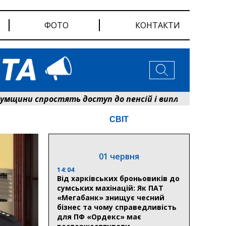
ФОТО
КОНТАКТИ
и спростять доступ до пенсій і виплат: Пенсійний 
СВІТ
01 червня
14:04
Від харківських броньовиків до
сумських махінацій: Як ПАТ
«Мегабанк» знищує чесний
бізнес та чому справедливість
для ПФ «Ордекс» має