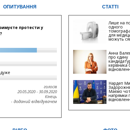
ОПИТУВАННЯ
СТАТТІ
Лише на по
одного
римуєте протести у
томографа
?
для медиц
можуть ся
мільйонів 
Анна Вале
про єдину
кандидату
керівника
відновленн
йдуже
інфраструк
Сумській о
Хіба...
Нардеп Ми
голосів
Задорожні
Маємо чо
20.05.2020
-
30.09.2020
напрямки 
Кінець
відновлен
- доданий відвідувачем
будівницт
критичної
інфрастру