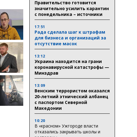
Правительство готовится
значительно усилить карантин
с понедельника – источники
17:51
Рада сделала шаг к штрафам
для бизнеса и организаций за
отсутствие масок
13:12
Украина находится на грани
коронавирусной катастрофы —
Минздрав
13:09
Венским террористом оказался
20-летний этнический албанец
с паспортом Северной
Македонии
10:20
В «красном» Ужгороде власти
отказались закрывать школы и