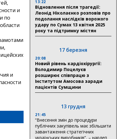
13:22
ей,
Відновлення після трагедії:
сности и
Леонід Ніколаєнко розповів про
и по
подолання наслідків ворожого
 области
удару по Сумах 13 квітня 2025
року та підтримку містян
грамотами
и,
17 березня
лицейских
20:08
Новий рівень кардіохірургії:
Володимир Поцелуєв
чия и
розширює співпрацю з
Інститутом Амосова заради
пасности
пацієнтів Сумщини
13 грудня
21:45
“Внесення змін до процедури
публічних закупівель має збільшити
завантаження стратегічних
українських виробників”, – нардеп