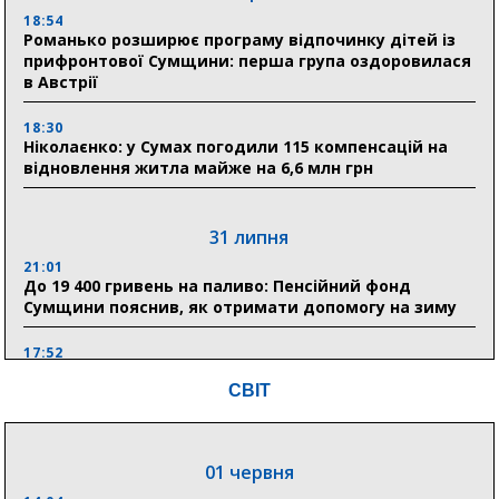
18:54
Романько розширює програму відпочинку дітей із
прифронтової Сумщини: перша група оздоровилася
в Австрії
18:30
Ніколаєнко: у Сумах погодили 115 компенсацій на
відновлення житла майже на 6,6 млн грн
31 липня
21:01
До 19 400 гривень на паливо: Пенсійний фонд
Сумщини пояснив, як отримати допомогу на зиму
17:52
«Укрексімбанк» припиняє виплату пенсій: у
СВІТ
Пенсійному фонді Сумщини пояснили, що робити
людям
11:00
01 червня
Артем Кобзар вручив родинам 20 полеглих Героїв