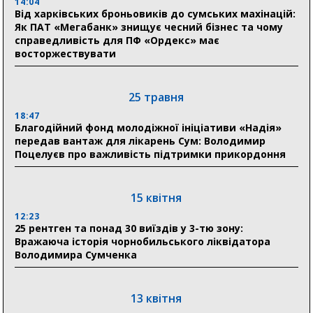
відзнаки «Почесного громадянина міста Суми»
14:04
Від харківських броньовиків до сумських махінацій:
Як ПАТ «Мегабанк» знищує чесний бізнес та чому
справедливість для ПФ «Ордекс» має
30 липня
восторжествувати
19:38
Сумська клінічна лікарня Святого Пантелеймона
здобула головну відзнаку в медичній сфері України
25 травня
18:47
18:33
Благодійний фонд молодіжної ініціативи «Надія»
Олексій Романько долучився до обговорення Плану
передав вантаж для лікарень Сум: Володимир
стійкості Сумщини з Прем’єр-міністром
Поцелуєв про важливість підтримки прикордоння
18:11
Місто посилює міжнародну співпрацю: Суми
отримали 12 потужних станцій для Пунктів обігріву
15 квітня
12:23
25 рентген та понад 30 виїздів у 3-тю зону:
29 липня
Вражаюча історія чорнобильського ліквідатора
Володимира Сумченка
18:13
Лікарня Святого Пантелеймона отримала нову
побутову техніку для комфорту пацієнтів
13 квітня