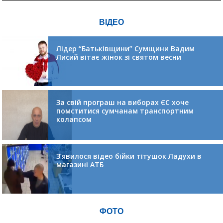
ВІДЕО
Лідер “Батьківщини” Сумщини Вадим
Лисий вітає жінок зі святом весни
За свій програш на виборах ЄС хоче
помститися сумчанам транспортним
колапсом
З’явилося відео бійки тітушок Ладухи в
магазині АТБ
ФОТО