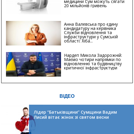
медицини Сум можуть сягати
20 мільйонів гривень
Анна Валевська про єдину
кандидатуру на керівника
Служби відновлення та
інфраструктури у Сумській
області: Хіба...
Нардеп Микола Задорожній:
Маємо чотири напрямки по
відновленню та будівництву
критичної інфраструктури
ВІДЕО
Лідер “Батьківщини” Сумщини Вадим
Лисий вітає жінок зі святом весни