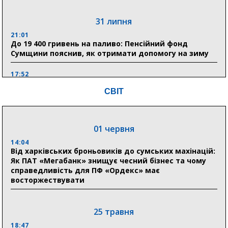
31 липня
21:01
До 19 400 гривень на паливо: Пенсійний фонд
Сумщини пояснив, як отримати допомогу на зиму
17:52
«Укрексімбанк» припиняє виплату пенсій: у
СВІТ
Пенсійному фонді Сумщини пояснили, що робити
людям
11:00
01 червня
Артем Кобзар вручив родинам 20 полеглих Героїв
відзнаки «Почесного громадянина міста Суми»
14:04
Від харківських броньовиків до сумських махінацій:
Як ПАТ «Мегабанк» знищує чесний бізнес та чому
справедливість для ПФ «Ордекс» має
30 липня
восторжествувати
19:38
Сумська клінічна лікарня Святого Пантелеймона
здобула головну відзнаку в медичній сфері України
25 травня
18:47
18:33