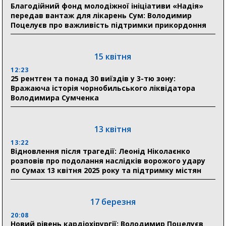
Благодійний фонд молодіжної ініціативи «Надія»
Олексій Романько долучився до обговорення Плану
передав вантаж для лікарень Сум: Володимир
стійкості Сумщини з Прем’єр-міністром
Поцелуєв про важливість підтримки прикордоння
18:11
Місто посилює міжнародну співпрацю: Суми
отримали 12 потужних станцій для Пунктів обігріву
15 квітня
12:23
25 рентген та понад 30 виїздів у 3-тю зону:
29 липня
Вражаюча історія чорнобильського ліквідатора
Володимира Сумченка
18:13
Лікарня Святого Пантелеймона отримала нову
побутову техніку для комфорту пацієнтів
13 квітня
13:22
28 липня
Відновлення після трагедії: Леонід Ніколаєнко
розповів про подолання наслідків ворожого удару
19:07
по Сумах 13 квітня 2025 року та підтримку містян
Соціальні виплати без затримок: Пенсійний фонд
Сумщини профінансував 2,5 млрд грн у липні
17 березня
18:49
У Сумах завершили першочергові роботи після
20:08
атак: Ніколаєнко підбив підсумки ліквідації
Новий рівень кардіохірургії: Володимир Поцелуєв