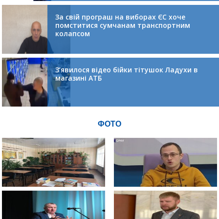
За свій програш на виборах ЄС хоче
помститися сумчанам транспортним
колапсом
З’явилося відео бійки тітушок Ладухи в
магазині АТБ
ФОТО