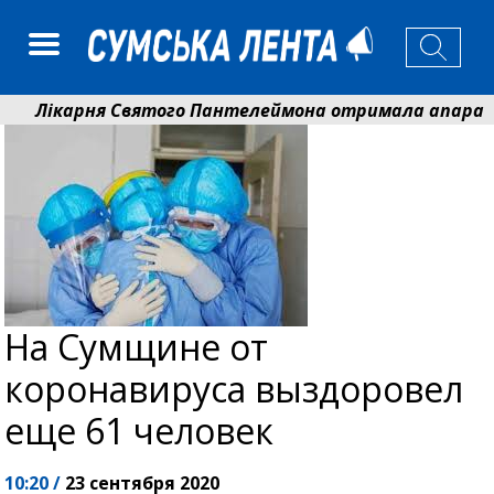
Лікарня Святого Пантелеймона отримала апарат УЗД
Артем Кобзар вручив родинам 20 полеглих Героїв від
На Сумщине от
коронавируса выздоровел
еще 61 человек
10:20 /
23 сентября 2020