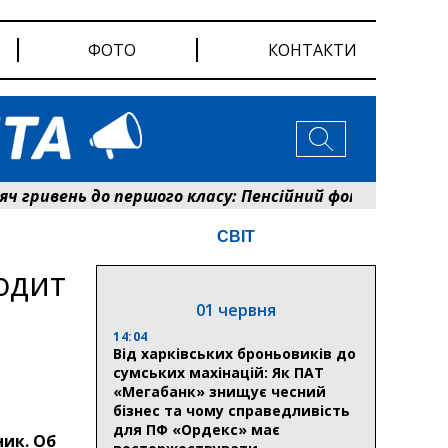
ФОТО
КОНТАКТИ
ривень до першого класу: Пенсійний фонд Сумщини ро
СВІТ
одит
01 червня
14:04
Від харківських броньовиків до
сумських махінацій: Як ПАТ
«Мегабанк» знищує чесний
бізнес та чому справедливість
для ПФ «Ордекс» має
ик. Об