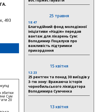
восторжествувати
ГА.
25 травня
к, 493
18:47
Благодійний фонд молодіжної
ініціативи «Надія» передав
вантаж для лікарень Сум:
Володимир Поцелуєв про
важливість підтримки
прикордоння
15 квітня
12:23
25 рентген та понад 30 виїздів у
3-тю зону: Вражаюча історія
купці
чорнобильського ліквідатора
Володимира Сумченка
 збитки
ини Сум
гати 20
гривень
13 квітня
вська