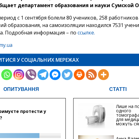
бщает департамент образования и науки Сумской О
период с 1 сентября болели 80 учеников, 258 работников
ий образования, на самоизоляции находился 7531 учени
а. Подробная информация – по
ссылке.
my.ua
ИТИСЯ У СОЦІАЛЬНИХ МЕРЕЖАХ
ОПИТУВАННЯ
СТАТТІ
Лише на по
одного
римуєте протести у
томографа
?
для медиц
можуть ся
мільйонів 
Анна Вале