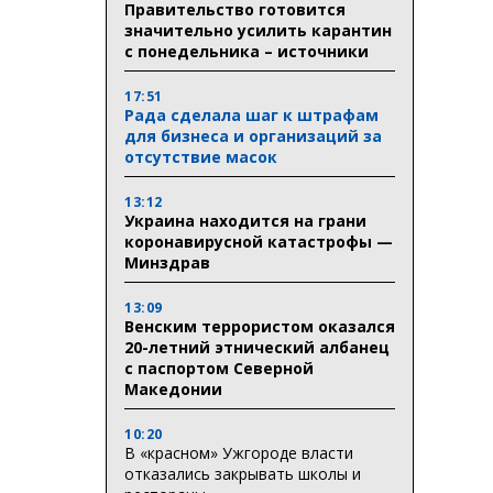
Правительство готовится
значительно усилить карантин
с понедельника – источники
17:51
Рада сделала шаг к штрафам
для бизнеса и организаций за
отсутствие масок
13:12
Украина находится на грани
коронавирусной катастрофы —
Минздрав
13:09
Венским террористом оказался
20-летний этнический албанец
с паспортом Северной
Македонии
10:20
В «красном» Ужгороде власти
отказались закрывать школы и