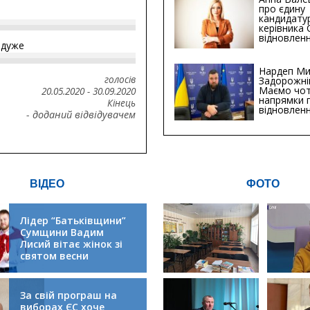
про єдину
кандидату
керівника
відновленн
йдуже
інфраструк
Сумській о
Хіба...
Нардеп Ми
голосів
Задорожні
Маємо чо
20.05.2020
-
30.09.2020
напрямки 
Кінець
відновлен
- доданий відвідувачем
будівницт
критичної
інфрастру
ВІДЕО
ФОТО
Лідер “Батьківщини”
Сумщини Вадим
Лисий вітає жінок зі
святом весни
За свій програш на
виборах ЄС хоче