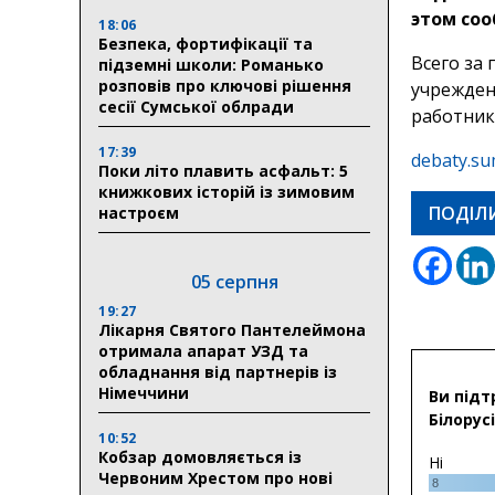
этом соо
18:06
Безпека, фортифікації та
Всего за 
підземні школи: Романько
розповів про ключові рішення
учрежден
сесії Сумської облради
работник
17:39
debaty.su
Поки літо плавить асфальт: 5
книжкових історій із зимовим
ПОДІЛ
настроєм
05 серпня
19:27
Лікарня Святого Пантелеймона
отримала апарат УЗД та
обладнання від партнерів із
Німеччини
Ви підт
Білорусі
10:52
Кобзар домовляється із
Ні
Червоним Хрестом про нові
8