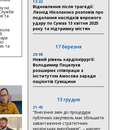
13:22
Відновлення після трагедії:
ру на
 Служби
Леонід Ніколаєнко розповів про
я та
подолання наслідків ворожого
тури у
удару по Сумах 13 квітня 2025
бласті:
року та підтримку містян
кола
й:
тири
по
ню та
17 березня
ву
20:08
ктури
Новий рівень кардіохірургії:
Володимир Поцелуєв
розширює співпрацю з
Інститутом Амосова заради
пацієнтів Сумщини
13 грудня
21:45
“Внесення змін до процедури
публічних закупівель має збільшити
завантаження стратегічних
українських виробників”, – нардеп