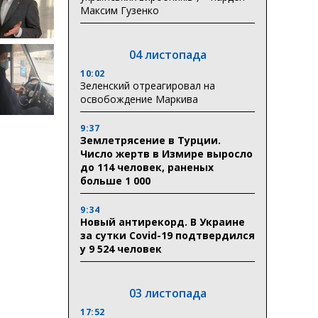
Максим Гузенко
04 листопада
10:02
Зеленский отреагировал на
освобождение Маркива
9:37
Землетрясение в Турции.
Число жертв в Измире выросло
до 114 человек, раненых
больше 1 000
9:34
Новый антирекорд. В Украине
за сутки Covid-19 подтвердился
у 9 524 человек
03 листопада
17:52