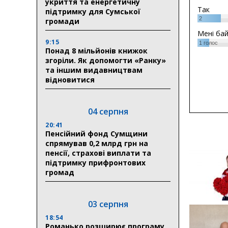
укриття та енергетичну
Так
підтримку для Сумської
2
громади
Мені ба
9:15
1
голос
Понад 8 мільйонів книжок
згоріли. Як допомогти «Ранку»
та іншим видавництвам
відновитися
04 серпня
20:41
Пенсійний фонд Сумщини
спрямував 0,2 млрд грн на
пенсії, страхові виплати та
підтримку прифронтових
громад
03 серпня
18:54
Романько розширює програму