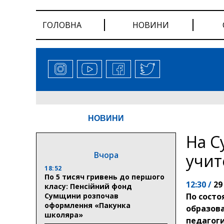
ГОЛОВНА
НОВИНИ
НОВИНИ
На С
Вчора
учит
18:52
По 5 тисяч гривень до першого
12:30 /
29
класу: Пенсійний фонд
Сумщини розпочав
По состо
оформлення «Пакунка
образова
школяра»
педагоги