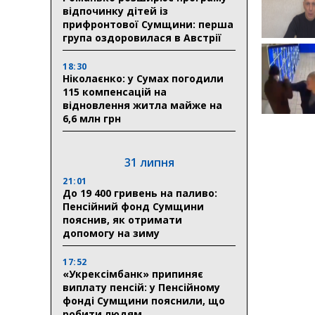
відпочинку дітей із
прифронтової Сумщини: перша
група оздоровилася в Австрії
18:30
Ніколаєнко: у Сумах погодили
115 компенсацій на
відновлення житла майже на
6,6 млн грн
31 липня
21:01
До 19 400 гривень на паливо:
Пенсійний фонд Сумщини
пояснив, як отримати
допомогу на зиму
17:52
«Укрексімбанк» припиняє
виплату пенсій: у Пенсійному
фонді Сумщини пояснили, що
робити людям