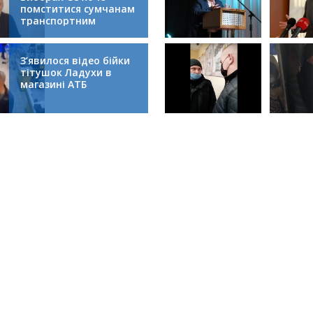
помститися сумчанам
транспортним
колапсом
З’явилося відео бійки
тітушок Ладухи в
магазині АТБ