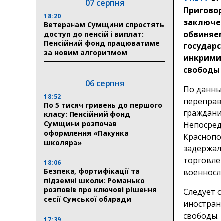
07 серпня
Пригово
18:20
заключе
Ветеранам Сумщини спростять
обвиняе
доступ до пенсій і виплат:
Пенсійний фонд працюватиме
государ
за новим алгоритмом
инкрими
свободы (
06 серпня
По данны
18:52
переправ
По 5 тисяч гривень до першого
граждани
класу: Пенсійний фонд
Сумщини розпочав
Непосред
оформлення «Пакунка
Краснопо
школяра»
задержал
торговле
18:06
Безпека, фортифікації та
военносл
підземні школи: Романько
розповів про ключові рішення
Следует 
сесії Сумської облради
иностран
свободы.
17:39