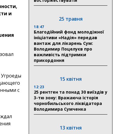
восторжествувати
вности,
сти и
25 травня
18:47
Благодійний фонд молодіжної
шения
ініціативи «Надія» передав
вантаж для лікарень Сум:
Володимир Поцелуєв про
изовал
важливість підтримки
прикордоння
 Угроеды
15 квітня
ждающего
12:23
анными с
25 рентген та понад 30 виїздів у
3-тю зону: Вражаюча історія
чорнобильського ліквідатора
Володимира Сумченка
ождал
шения
13 квітня