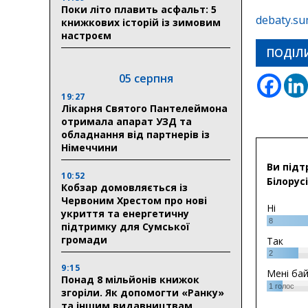
Поки літо плавить асфальт: 5
debaty.su
книжкових історій із зимовим
настроєм
ПОДІЛ
05 серпня
19:27
Лікарня Святого Пантелеймона
отримала апарат УЗД та
обладнання від партнерів із
Німеччини
Ви підт
10:52
Білорусі
Кобзар домовляється із
Червоним Хрестом про нові
Ні
укриття та енергетичну
8
підтримку для Сумської
громади
Так
2
9:15
Мені ба
Понад 8 мільйонів книжок
1
голос
згоріли. Як допомогти «Ранку»
та іншим видавництвам