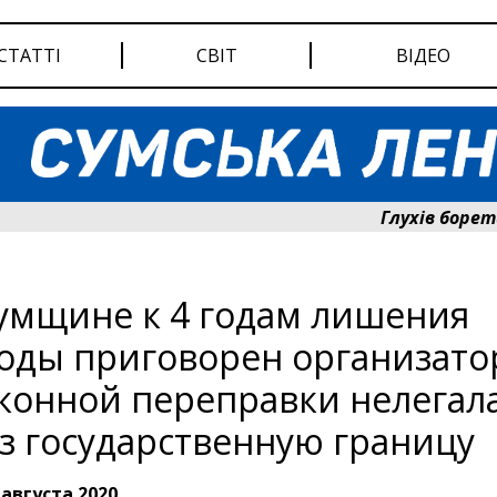
СТАТТІ
СВІТ
ВІДЕО
Глухів бореться 
умщине к 4 годам лишения
оды приговорен организато
конной переправки нелегал
з государственную границу
 августа 2020