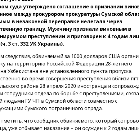
ром суда утверждено соглашение о признании вино
нное между прокурором прокуратуры Сумской обла
мым в незаконной переправке нелегала через
ственную границу. Мужчину признали виновным в
нируемом преступлении и приговорен к 4 годам ли
ч. 3 ст. 332 УК Украины).
м следствия, обвиняемый за 1000 долларов США орган
ку на территорию Российской Федерации 28-летнего
на Узбекистана вне установленного пункта пропуска.
ственно во время совершения преступления вблизи пгт
льского района 28 апреля 2020 иностранца и сопрово
и сотрудники отдела по борьбе с преступлениями, связ
й людьми ГУ ЧП в Сумской области совместно с
ужащими Сумского пограничного отряда.
отметить, что сообщник обвиняемого, который сопров
ца, уже отбывает наказание – он осужден к 2 годам ли