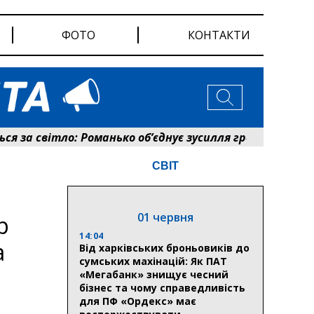
ФОТО
КОНТАКТИ
за світло: Романько об’єднує зусилля громади та енерг
СВІТ
01 червня
р
14:04
а
Від харківських броньовиків до
сумських махінацій: Як ПАТ
«Мегабанк» знищує чесний
бізнес та чому справедливість
для ПФ «Ордекс» має