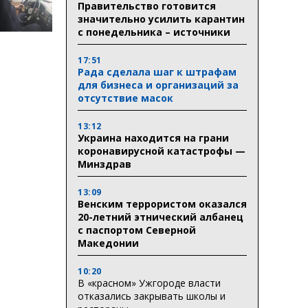
Правительство готовится
значительно усилить карантин
с понедельника – источники
17:51
Рада сделала шаг к штрафам
для бизнеса и организаций за
отсутствие масок
13:12
Украина находится на грани
коронавирусной катастрофы —
Минздрав
13:09
Венским террористом оказался
20-летний этнический албанец
с паспортом Северной
Македонии
10:20
В «красном» Ужгороде власти
отказались закрывать школы и