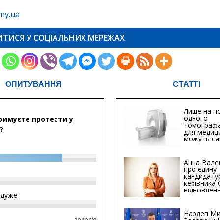
my.ua
ИТИСЯ У СОЦІАЛЬНИХ МЕРЕЖАХ
ОПИТУВАННЯ
СТАТТІ
Лише на по
одного
римуєте протести у
томографа
?
для медиц
можуть ся
мільйонів 
Анна Вале
про єдину
кандидату
керівника
відновленн
йдуже
інфраструк
Сумській о
Хіба...
Нардеп Ми
голосів