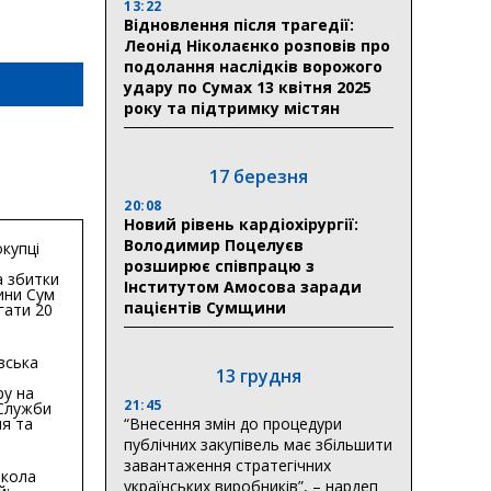
13:22
Відновлення після трагедії:
Леонід Ніколаєнко розповів про
подолання наслідків ворожого
удару по Сумах 13 квітня 2025
року та підтримку містян
17 березня
20:08
Новий рівень кардіохірургії:
Володимир Поцелуєв
купці
розширює співпрацю з
 збитки
Інститутом Амосова заради
ини Сум
пацієнтів Сумщини
гати 20
гривень
вська
13 грудня
ру на
21:45
 Служби
я та
“Внесення змін до процедури
тури у
публічних закупівель має збільшити
бласті:
завантаження стратегічних
кола
українських виробників”, – нардеп