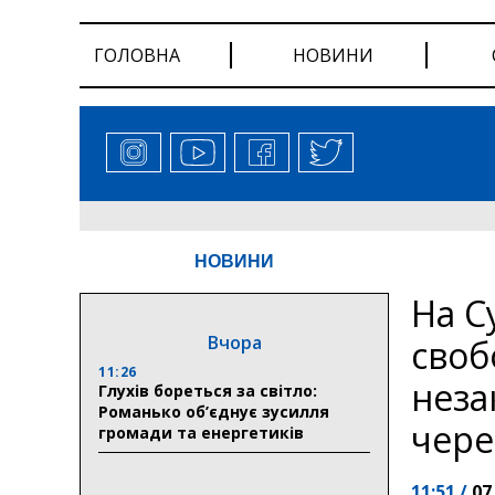
ГОЛОВНА
НОВИНИ
НОВИНИ
На С
Вчора
своб
11:26
неза
Глухів бореться за світло:
Романько об’єднує зусилля
чере
громади та енергетиків
11:51 /
07