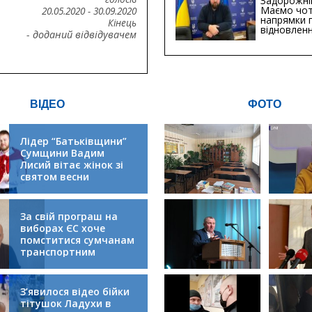
Задорожні
Маємо чо
20.05.2020
-
30.09.2020
напрямки 
Кінець
відновлен
- доданий відвідувачем
будівницт
критичної
інфрастру
ВІДЕО
ФОТО
Лідер “Батьківщини”
Сумщини Вадим
Лисий вітає жінок зі
святом весни
За свій програш на
виборах ЄС хоче
помститися сумчанам
транспортним
колапсом
З’явилося відео бійки
тітушок Ладухи в