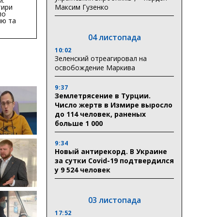
й:
тири
Максим Гузенко
по
ню та
ву
04 листопада
ктури
10:02
Зеленский отреагировал на
освобождение Маркива
9:37
Землетрясение в Турции.
Число жертв в Измире выросло
до 114 человек, раненых
больше 1 000
9:34
Новый антирекорд. В Украине
за сутки Covid-19 подтвердился
у 9 524 человек
03 листопада
17:52