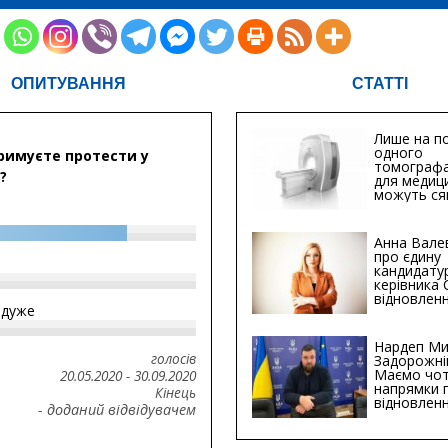
ОПИТУВАННЯ
СТАТТІ
Лише на по
одного
римуєте протести у
томографа
?
для медиц
можуть ся
мільйонів 
Анна Вале
про єдину
кандидату
керівника
відновленн
йдуже
інфраструк
Сумській о
Хіба...
Нардеп Ми
голосів
Задорожні
Маємо чо
20.05.2020
-
30.09.2020
напрямки 
Кінець
відновлен
- доданий відвідувачем
будівницт
критичної
інфрастру