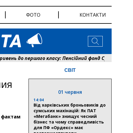
ФОТО
КОНТАКТИ
нь до першого класу: Пенсійний фонд Сумщини розпоч
СВІТ
ния
01 червня
14:04
Від харківських броньовиків до
сумських махінацій: Як ПАТ
о фактам
«Мегабанк» знищує чесний
бізнес та чому справедливість
для ПФ «Ордекс» має