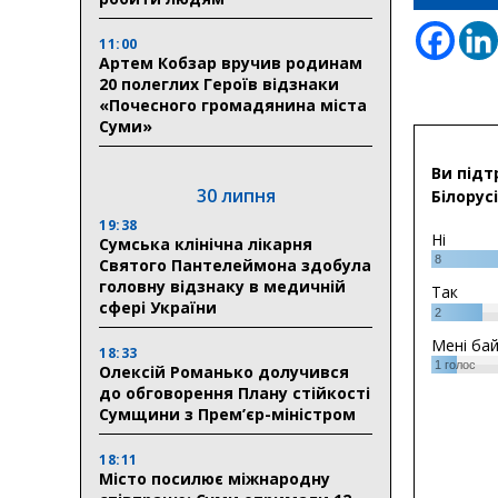
11:00
Артем Кобзар вручив родинам
20 полеглих Героїв відзнаки
«Почесного громадянина міста
Суми»
Ви підт
30 липня
Білорусі
19:38
Ні
Сумська клінічна лікарня
8
Святого Пантелеймона здобула
головну відзнаку в медичній
Так
сфері України
2
Мені ба
18:33
1
голос
Олексій Романько долучився
до обговорення Плану стійкості
Сумщини з Прем’єр-міністром
18:11
Місто посилює міжнародну