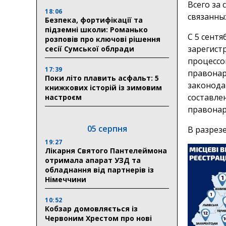
Всего за
18:06
связанны
Безпека, фортифікації та
підземні школи: Романько
С 5 сент
розповів про ключові рішення
зарегист
сесії Сумської облради
процессо
17:39
правонар
Поки літо плавить асфальт: 5
законода
книжкових історій із зимовим
составле
настроєм
правонар
05 серпня
В разрез
19:27
Лікарня Святого Пантелеймона
отримала апарат УЗД та
обладнання від партнерів із
Німеччини
10:52
Кобзар домовляється із
Червоним Хрестом про нові