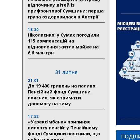
відпочинку дітей із
прифронтової Сумщини: перша
група оздоровилася в Австрії
18:30
Ніколаєнко: у Сумах погодили
115 компенсацій на
відновлення житла майже на
6,6 млн грн
31 липня
21:01
До 19 400 гривень на паливо:
Пенсійний фонд Сумщини
пояснив, як отримати
допомогу на зиму
17:52
«Укрексімбанк» припиняє
виплату пенсій: у Пенсійному
фонді Сумщини пояснили, що
ПОДІЛ
робити людям