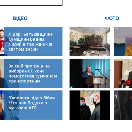
ВІДЕО
ФОТО
Лідер “Батьківщини”
Сумщини Вадим
Лисий вітає жінок зі
святом весни
За свій програш на
виборах ЄС хоче
помститися сумчанам
транспортним
колапсом
З’явилося відео бійки
тітушок Ладухи в
магазині АТБ