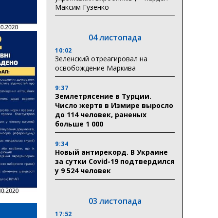
Максим Гузенко
04 листопада
10:02
Зеленский отреагировал на
освобождение Маркива
9:37
Землетрясение в Турции.
Число жертв в Измире выросло
до 114 человек, раненых
больше 1 000
9:34
Новый антирекорд. В Украине
за сутки Covid-19 подтвердился
у 9 524 человек
03 листопада
17:52