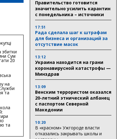
Правительство готовится
значительно усилить карантин
с понедельника – источники
17:51
Рада сделала шаг к штрафам
для бизнеса и организаций за
купці
отсутствие масок
 збитки
ини Сум
13:12
гати 20
Украина находится на грани
гривень
коронавирусной катастрофы —
Минздрав
вська
ру на
13:09
 Служби
Венским террористом оказался
я та
тури у
20-летний этнический албанец
бласті:
с паспортом Северной
кола
Македонии
й:
тири
по
10:20
ню та
В «красном» Ужгороде власти
ву
отказались закрывать школы и
ктури