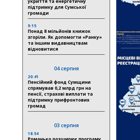
укриття та енергетичну
підтримку для Сумської
громади
9:15
Понад 8 мільйонів книжок
згоріли. Як допомогти «Ранку»
та іншим видавництвам
відновитися
04 серпня
20:41
Пенсійний фонд Сумщини
спрямував 0,2 млрд грн на
пенсії, страхові виплати та
підтримку прифронтових
громад
03 серпня
18:54
Романько розширює програму