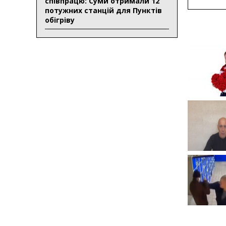
співпрацю: Суми отримали 12
потужних станцій для Пунктів
обігріву