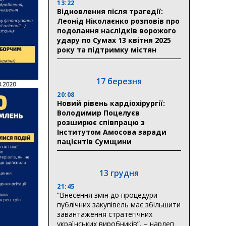
13:22
Відновлення після трагедії:
Леонід Ніколаєнко розповів про
подолання наслідків ворожого
удару по Сумах 13 квітня 2025
року та підтримку містян
17 березня
20:08
Новий рівень кардіохірургії:
Володимир Поцелуєв
розширює співпрацю з
Інститутом Амосова заради
пацієнтів Сумщини
13 грудня
21:45
“Внесення змін до процедури
публічних закупівель має збільшити
завантаження стратегічних
українських виробників”, – нардеп