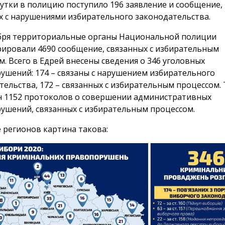
 сутки в полицию поступило 196 заявление и сообщение,
х с нарушениями избирательного законодательства.
ября территориальные органы Национальной полиции
рировали 4690 сообщение, связанных с избирательным
м. Всего в Едрей внесены сведения о 346 уголовных
ушений: 174 – связаны с нарушением избирательного
тельства, 172 – связанных с избирательным процессом.
н 1152 протоколов о совершении административных
ушений, связанных с избирательным процессом.
е регионов картина такова: