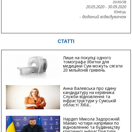
голосів
20.05.2020
-
30.09.2020
Кінець
- доданий відвідувачем
СТАТТІ
Лише на покупці одного
томографа збитки для
медицини Сум можуть сягати
20 мільйонів гривень
Анна Валевська про єдину
кандидатуру на керівника
Служби відновлення та
інфраструктури у Сумській
області: Хіба...
Нардеп Микола Задорожній:
Маємо чотири напрямки по
відновленню та будівництву
критичної інфраструктури