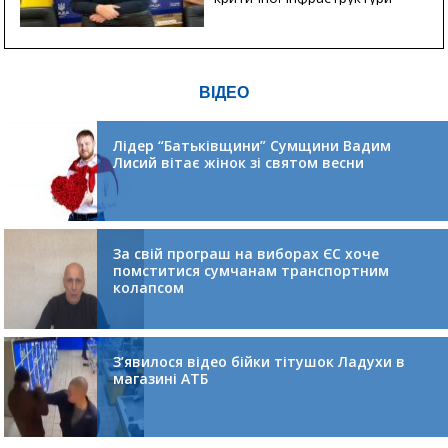
ВІДЕО
Лідер “Батьківщини” Сумщини Вадим
Лисий вітає жінок зі святом весни
За свій програш на виборах ЄС хоче
помститися сумчанам транспортним
колапсом
З’явилося відео бійки тітушок Ладухи в
магазині АТБ