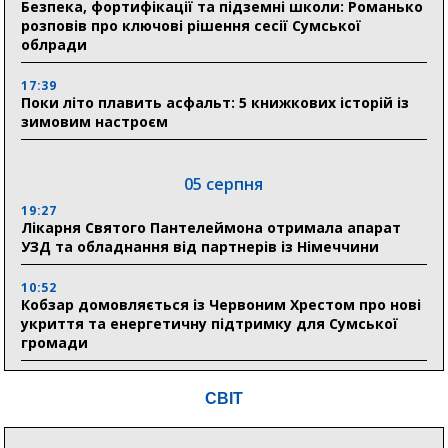
Безпека, фортифікації та підземні школи: Романько
розповів про ключові рішення сесії Сумської
облради
17:39
Поки літо плавить асфальт: 5 книжкових історій із
зимовим настроєм
05 серпня
19:27
Лікарня Святого Пантелеймона отримала апарат
УЗД та обладнання від партнерів із Німеччини
10:52
Кобзар домовляється із Червоним Хрестом про нові
укриття та енергетичну підтримку для Сумської
громади
9:15
СВІТ
Понад 8 мільйонів книжок згоріли. Як допомогти
«Ранку» та іншим видавництвам відновитися