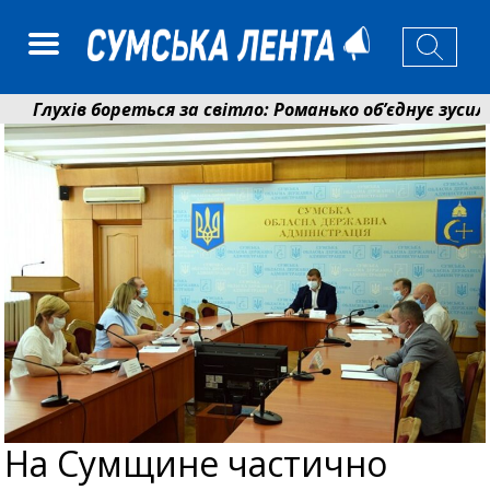
лухів бореться за світло: Романько об’єднує зусилля 
енсійний фонд Сумщини спрямував 0,2 млрд грн на пе
На Сумщине частично