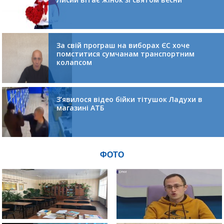
За свій програш на виборах ЄС хоче
помститися сумчанам транспортним
колапсом
З’явилося відео бійки тітушок Ладухи в
магазині АТБ
ФОТО