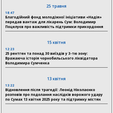
Романько розширює програму відпочинку дітей із
25 травня
прифронтової Сумщини: перша група оздоровилася
в Австрії
18:47
Благодійний фонд молодіжної ініціативи «Надія»
передав вантаж для лікарень Сум: Володимир
18:30
Поцелуєв про важливість підтримки прикордоння
Ніколаєнко: у Сумах погодили 115 компенсацій на
відновлення житла майже на 6,6 млн грн
15 квітня
31 липня
12:23
25 рентген та понад 30 виїздів у 3-тю зону:
21:01
Вражаюча історія чорнобильського ліквідатора
До 19 400 гривень на паливо: Пенсійний фонд
Володимира Сумченка
Сумщини пояснив, як отримати допомогу на зиму
17:52
«Укрексімбанк» припиняє виплату пенсій: у
13 квітня
Пенсійному фонді Сумщини пояснили, що робити
13:22
людям
Відновлення після трагедії: Леонід Ніколаєнко
розповів про подолання наслідків ворожого удару
11:00
по Сумах 13 квітня 2025 року та підтримку містян
Артем Кобзар вручив родинам 20 полеглих Героїв
відзнаки «Почесного громадянина міста Суми»