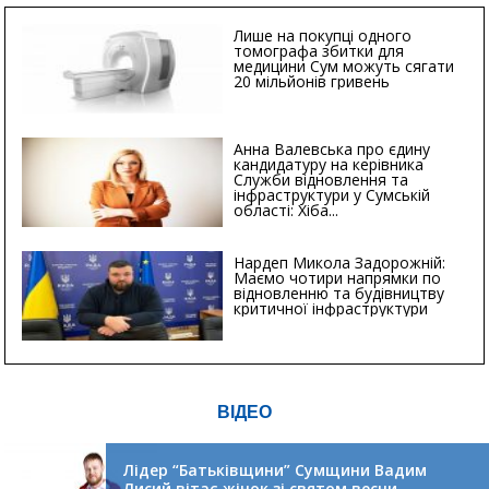
Лише на покупці одного
томографа збитки для
медицини Сум можуть сягати
20 мільйонів гривень
Анна Валевська про єдину
кандидатуру на керівника
Служби відновлення та
інфраструктури у Сумській
області: Хіба...
Нардеп Микола Задорожній:
Маємо чотири напрямки по
відновленню та будівництву
критичної інфраструктури
ВІДЕО
Лідер “Батьківщини” Сумщини Вадим
Лисий вітає жінок зі святом весни