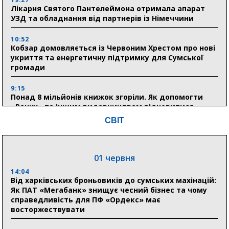
Лікарня Святого Пантелеймона отримала апарат
УЗД та обладнання від партнерів із Німеччини
10:52
Кобзар домовляється із Червоним Хрестом про нові
укриття та енергетичну підтримку для Сумської
громади
9:15
Понад 8 мільйонів книжок згоріли. Як допомогти
«Ранку» та іншим видавництвам відновитися
СВІТ
04 серпня
20:41
01 червня
Пенсійний фонд Сумщини спрямував 0,2 млрд грн
на пенсії, страхові виплати та підтримку
14:04
прифронтових громад
Від харківських броньовиків до сумських махінацій:
Як ПАТ «Мегабанк» знищує чесний бізнес та чому
справедливість для ПФ «Ордекс» має
восторжествувати
03 серпня
18:54