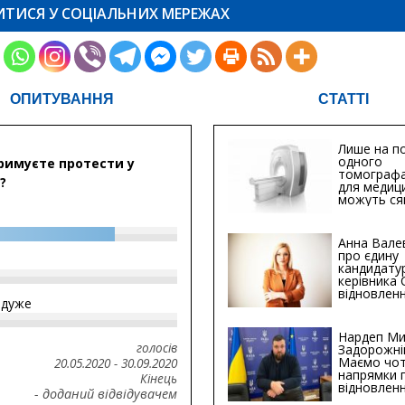
ИТИСЯ У СОЦІАЛЬНИХ МЕРЕЖАХ
ОПИТУВАННЯ
СТАТТІ
Лише на по
одного
римуєте протести у
томографа
?
для медиц
можуть ся
мільйонів 
Анна Вале
про єдину
кандидату
керівника
відновленн
йдуже
інфраструк
Сумській о
Хіба...
Нардеп Ми
голосів
Задорожні
Маємо чо
20.05.2020
-
30.09.2020
напрямки 
Кінець
відновлен
- доданий відвідувачем
будівницт