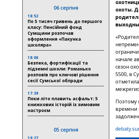
охотниц
06 серпня
охоты. 
18:52
родител
По 5 тисяч гривень до першого
выходны
класу: Пенсійний фонд
Сумщини розпочав
«Родител
оформлення «Пакунка
непремен
школяра»
ограничи
18:06
начале ав
Безпека, фортифікації та
сезон охо
підземні школи: Романько
5500, в С
розповів про ключові рішення
сесії Сумської облради
отметила
межрегио
17:39
Поки літо плавить асфальт: 5
Поэтому 
книжкових історій із зимовим
времени 
настроєм
задолжен
debaty.su
05 серпня
19:27