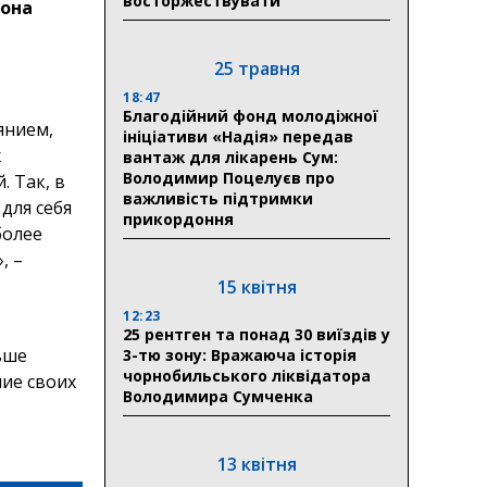
восторжествувати
зона
25 травня
18:47
Благодійний фонд молодіжної
янием,
ініціативи «Надія» передав
х
вантаж для лікарень Сум:
Володимир Поцелуєв про
 Так, в
важливість підтримки
для себя
прикордоння
более
, –
15 квітня
12:23
25 рентген та понад 30 виїздів у
ьше
3-тю зону: Вражаюча історія
чорнобильського ліквідатора
ие своих
Володимира Сумченка
13 квітня