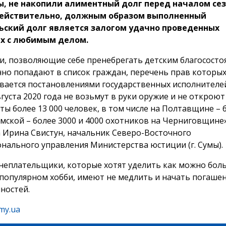
ы, не накопили алиментный долг перед началом се
Действительно, должным образом выполненный
ьский долг является залогом удачно проведенных
х с любимым делом.
и, позволяющие себе пренебрегать детским благососто
но попадают в список граждан, перечень прав которы
вается постановлениями государственных исполнителей.
густа 2020 года не возьмут в руки оружие и не откроют 
ты более 13 000 человек, в том числе на Полтавщине – 
умской – более 3000 и 4000 охотников на Черниговщине»
 Ирина Свистун, начальник Северо-Восточного
нального управления Министерства юстиции (г. Сумы).
неплательщики, которые хотят уделить как можно бол
популярном хобби, имеют не медлить и начать погашен
ностей.
my.ua