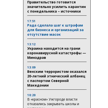
Правительство готовится
значительно усилить карантин
с понедельника – источники
17:51
Рада сделала шаг к штрафам
для бизнеса и организаций за
отсутствие масок
13:12
Украина находится на грани
коронавирусной катастрофы —
Минздрав
13:09
Венским террористом оказался
20-летний этнический албанец
с паспортом Северной
Македонии
10:20
В «красном» Ужгороде власти
отказались закрывать школы и