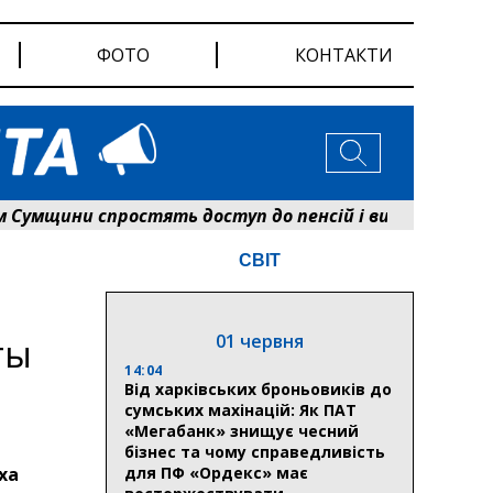
ФОТО
КОНТАКТИ
щини спростять доступ до пенсій і виплат: Пенсійн
СВІТ
01 червня
ты
14:04
Від харківських броньовиків до
сумських махінацій: Як ПАТ
«Мегабанк» знищує чесний
бізнес та чому справедливість
ха
для ПФ «Ордекс» має