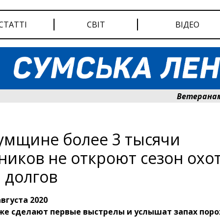
СТАТТІ
СВІТ
ВІДЕО
Ветеранам Сум
умщине более 3 тысячи
ников не откроют сезон охо
а долгов
августа 2020
же сделают первые выстрелы и услышат запах поро