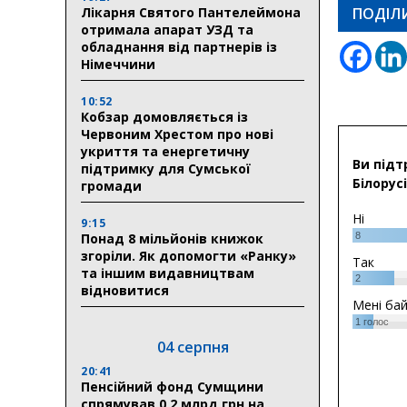
Лікарня Святого Пантелеймона
ПОДІЛ
отримала апарат УЗД та
обладнання від партнерів із
Німеччини
10:52
Кобзар домовляється із
Червоним Хрестом про нові
укриття та енергетичну
Ви підт
підтримку для Сумської
Білорусі
громади
Ні
9:15
Понад 8 мільйонів книжок
8
згоріли. Як допомогти «Ранку»
Так
та іншим видавництвам
2
відновитися
Мені ба
1
голос
04 серпня
20:41
Пенсійний фонд Сумщини
спрямував 0,2 млрд грн на