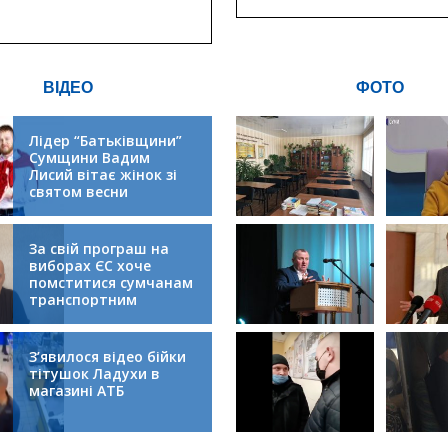
критичної
інфрастру
ВІДЕО
ФОТО
Лідер “Батьківщини”
Сумщини Вадим
Лисий вітає жінок зі
святом весни
За свій програш на
виборах ЄС хоче
помститися сумчанам
транспортним
колапсом
З’явилося відео бійки
тітушок Ладухи в
магазині АТБ