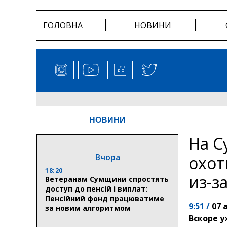
ГОЛОВНА
НОВИНИ
НОВИНИ
На С
Вчора
охот
18:20
из-з
Ветеранам Сумщини спростять
доступ до пенсій і виплат:
Пенсійний фонд працюватиме
9:51 /
07 
за новим алгоритмом
Вскоре у