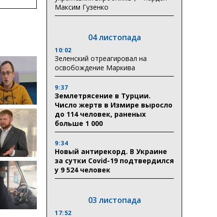
Максим Гузенко
ктури
04 листопада
10:02
Зеленский отреагировал на
освобождение Маркива
9:37
Землетрясение в Турции.
Число жертв в Измире выросло
до 114 человек, раненых
больше 1 000
9:34
Новый антирекорд. В Украине
за сутки Covid-19 подтвердился
у 9 524 человек
03 листопада
17:52