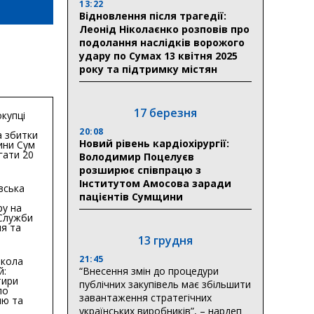
13:22
Відновлення після трагедії:
Леонід Ніколаєнко розповів про
подолання наслідків ворожого
удару по Сумах 13 квітня 2025
року та підтримку містян
17 березня
купці
20:08
 збитки
Новий рівень кардіохірургії:
ини Сум
гати 20
Володимир Поцелуєв
гривень
розширює співпрацю з
Інститутом Амосова заради
вська
пацієнтів Сумщини
ру на
 Служби
я та
тури у
13 грудня
бласті:
21:45
кола
й:
“Внесення змін до процедури
тири
публічних закупівель має збільшити
по
завантаження стратегічних
ню та
ву
українських виробників”, – нардеп