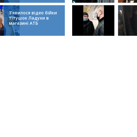
колапсом
З’явилося відео бійки
тітушок Ладухи в
магазині АТБ