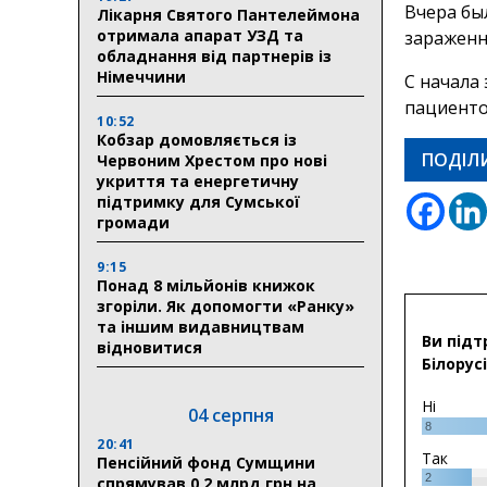
Вчера бы
Лікарня Святого Пантелеймона
отримала апарат УЗД та
зараженны
обладнання від партнерів із
Німеччини
С начала 
пациенто
10:52
Кобзар домовляється із
ПОДІЛ
Червоним Хрестом про нові
укриття та енергетичну
підтримку для Сумської
громади
9:15
Понад 8 мільйонів книжок
згоріли. Як допомогти «Ранку»
та іншим видавництвам
Ви підт
відновитися
Білорусі
Ні
04 серпня
8
20:41
Так
Пенсійний фонд Сумщини
2
спрямував 0,2 млрд грн на