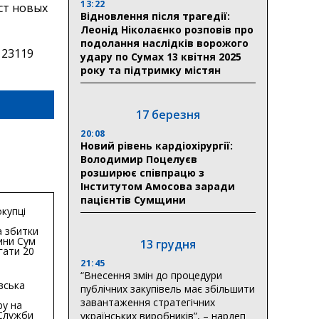
13:22
ст новых
Відновлення після трагедії:
Леонід Ніколаєнко розповів про
подолання наслідків ворожого
 23119
удару по Сумах 13 квітня 2025
року та підтримку містян
17 березня
20:08
Новий рівень кардіохірургії:
Володимир Поцелуєв
розширює співпрацю з
Інститутом Амосова заради
пацієнтів Сумщини
купці
 збитки
ини Сум
13 грудня
гати 20
гривень
21:45
“Внесення змін до процедури
вська
публічних закупівель має збільшити
завантаження стратегічних
ру на
 Служби
українських виробників”, – нардеп