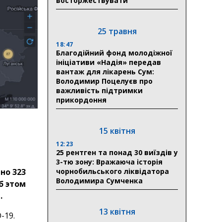
восторжествувати
25 травня
18:47
Благодійний фонд молодіжної
ініціативи «Надія» передав
вантаж для лікарень Сум:
Володимир Поцелуєв про
важливість підтримки
прикордоння
15 квітня
12:23
25 рентген та понад 30 виїздів у
3-тю зону: Вражаюча історія
чорнобильського ліквідатора
но 323
Володимира Сумченка
б этом
.
13 квітня
-19.