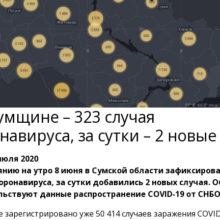
умщине – 323 случая
навируса, за сутки – 2 новые
июля 2020
янию на утро 8 июня в Сумской области зафиксирова
оронавируса, за сутки добавились 2 новых случая. О
ьствуют данные распространение COVID-19 от СНБО
е зарегистрировано уже 50 414 случаев заражения COVID