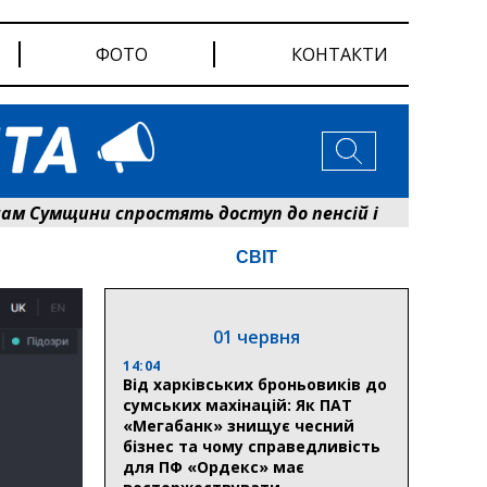
ФОТО
КОНТАКТИ
мщини спростять доступ до пенсій і виплат: Пенсі
СВІТ
01 червня
14:04
Від харківських броньовиків до
сумських махінацій: Як ПАТ
«Мегабанк» знищує чесний
бізнес та чому справедливість
для ПФ «Ордекс» має