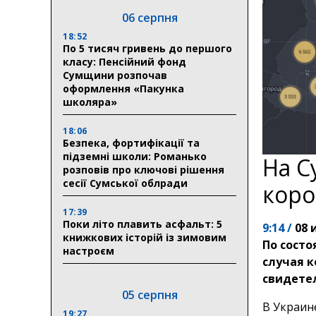
06 серпня
18:52
По 5 тисяч гривень до першого
класу: Пенсійний фонд
Сумщини розпочав
оформлення «Пакунка
школяра»
18:06
Безпека, фортифікації та
підземні школи: Романько
На С
розповів про ключові рішення
сесії Сумської облради
коро
17:39
Поки літо плавить асфальт: 5
9:14 /
08 
книжкових історій із зимовим
По состо
настроєм
случая к
свидетел
05 серпня
В Украин
19:27