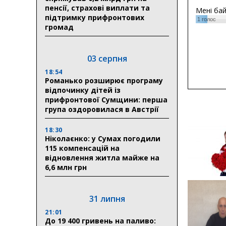
пенсії, страхові виплати та
Мені ба
підтримку прифронтових
1
голос
громад
03 серпня
18:54
Романько розширює програму
відпочинку дітей із
прифронтової Сумщини: перша
група оздоровилася в Австрії
18:30
Ніколаєнко: у Сумах погодили
115 компенсацій на
відновлення житла майже на
6,6 млн грн
31 липня
21:01
До 19 400 гривень на паливо: