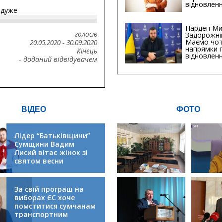
відновленн
йдуже
інфраструк
Сумській о
Хіба...
Нардеп Ми
голосів
Задорожні
Маємо чо
20.05.2020
-
30.09.2020
напрямки 
Кінець
відновлен
- доданий відвідувачем
будівницт
критичної
інфрастру
ВІДЕО
ФОТО
Лідер “Батьківщини”
Сумщини Вадим
Лисий вітає жінок зі
святом весни
За свій програш на
виборах ЄС хоче
помститися сумчанам
транспортним