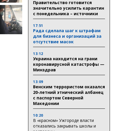
Правительство готовится
значительно усилить карантин
с понедельника – источники
17:51
Рада сделала шаг к штрафам
для бизнеса и организаций за
отсутствие масок
13:12
Украина находится на грани
коронавирусной катастрофы —
Минздрав
13:09
Венским террористом оказался
20-летний этнический албанец
с паспортом Северной
Македонии
10:20
В «красном» Ужгороде власти
отказались закрывать школы и