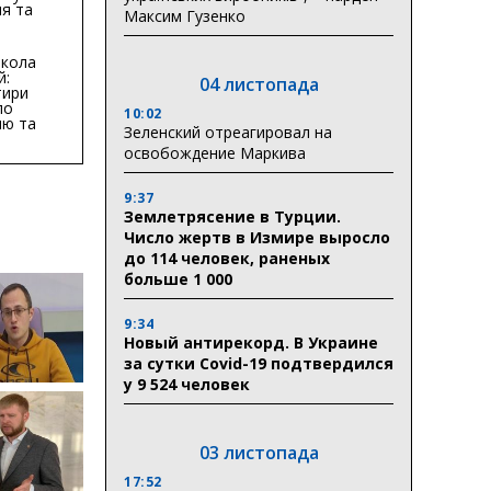
я та
Максим Гузенко
тури у
бласті:
кола
й:
04 листопада
тири
по
10:02
ню та
Зеленский отреагировал на
ву
освобождение Маркива
ктури
9:37
Землетрясение в Турции.
Число жертв в Измире выросло
до 114 человек, раненых
больше 1 000
9:34
Новый антирекорд. В Украине
за сутки Covid-19 подтвердился
у 9 524 человек
03 листопада
17:52