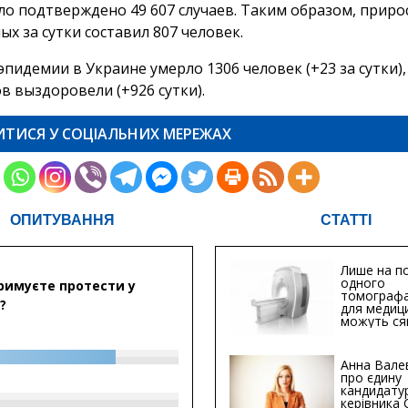
ло подтверждено 49 607 случаев. Таким образом, приро
х за сутки составил 807 человек.
эпидемии в Украине умерло 1306 человек (+23 за сутки),
в выздоровели (+926 сутки).
ИТИСЯ У СОЦІАЛЬНИХ МЕРЕЖАХ
ОПИТУВАННЯ
СТАТТІ
Лише на по
одного
римуєте протести у
томографа
?
для медиц
можуть ся
мільйонів 
Анна Вале
про єдину
кандидату
керівника