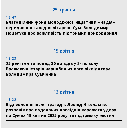
18:30
25 травня
Ніколаєнко: у Сумах погодили 115 компенсацій на
відновлення житла майже на 6,6 млн грн
18:47
Благодійний фонд молодіжної ініціативи «Надія»
передав вантаж для лікарень Сум: Володимир
Поцелуєв про важливість підтримки прикордоння
31 липня
21:01
До 19 400 гривень на паливо: Пенсійний фонд
15 квітня
Сумщини пояснив, як отримати допомогу на зиму
12:23
25 рентген та понад 30 виїздів у 3-тю зону:
17:52
Вражаюча історія чорнобильського ліквідатора
«Укрексімбанк» припиняє виплату пенсій: у
Володимира Сумченка
Пенсійному фонді Сумщини пояснили, що робити
людям
13 квітня
11:00
Артем Кобзар вручив родинам 20 полеглих Героїв
13:22
відзнаки «Почесного громадянина міста Суми»
Відновлення після трагедії: Леонід Ніколаєнко
розповів про подолання наслідків ворожого удару
по Сумах 13 квітня 2025 року та підтримку містян
30 липня
19:38