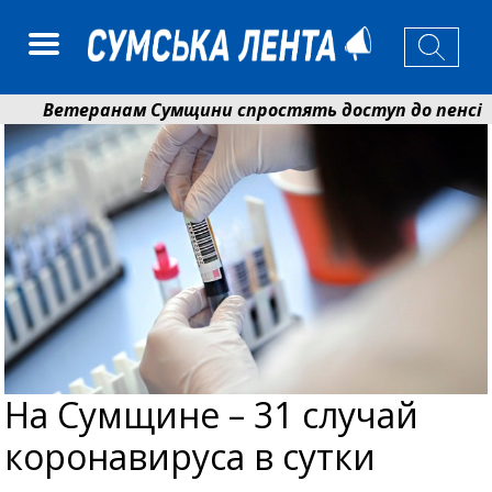
Ветеранам Сумщини спростять доступ до пенсій і 
Романько розширює програму відпочинку дітей із пр
На Сумщине – 31 случай
коронавируса в сутки