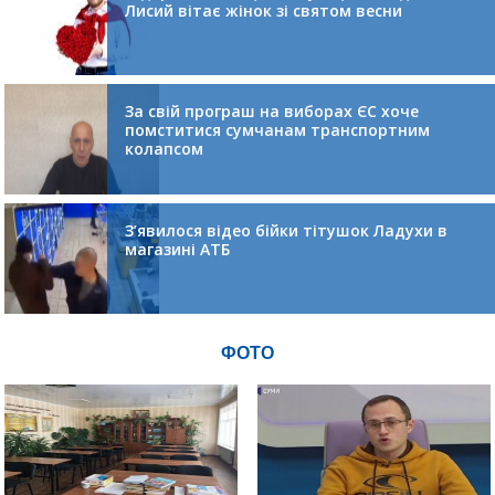
Лисий вітає жінок зі святом весни
За свій програш на виборах ЄС хоче
помститися сумчанам транспортним
колапсом
З’явилося відео бійки тітушок Ладухи в
магазині АТБ
ФОТО