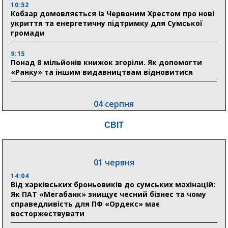
10:52
Кобзар домовляється із Червоним Хрестом про нові
укриття та енергетичну підтримку для Сумської
громади
9:15
Понад 8 мільйонів книжок згоріли. Як допомогти
«Ранку» та іншим видавництвам відновитися
04 серпня
20:41
СВІТ
Пенсійний фонд Сумщини спрямував 0,2 млрд грн
на пенсії, страхові виплати та підтримку
прифронтових громад
01 червня
14:04
03 серпня
Від харківських броньовиків до сумських махінацій:
18:54
Як ПАТ «Мегабанк» знищує чесний бізнес та чому
Романько розширює програму відпочинку дітей із
справедливість для ПФ «Ордекс» має
прифронтової Сумщини: перша група оздоровилася
восторжествувати
в Австрії