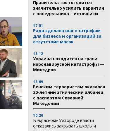
Правительство готовится
значительно усилить карантин
с понедельника – источники
17:51
Рада сделала шаг к штрафам
для бизнеса и организаций за
отсутствие масок
13:12
Украина находится на грани
коронавирусной катастрофы —
Минздрав
13:09
Венским террористом оказался
20-летний этнический албанец
с паспортом Северной
Македонии
10:20
В «красном» Ужгороде власти
отказались закрывать школы и