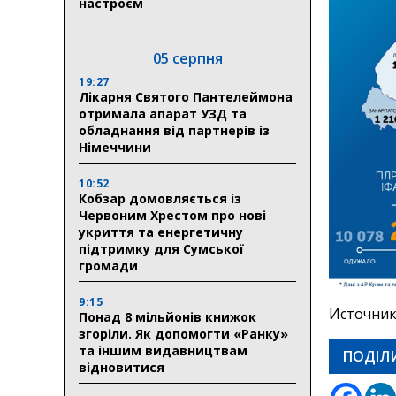
настроєм
05 серпня
19:27
Лікарня Святого Пантелеймона
отримала апарат УЗД та
обладнання від партнерів із
Німеччини
10:52
Кобзар домовляється із
Червоним Хрестом про нові
укриття та енергетичну
підтримку для Сумської
громади
9:15
Источник
Понад 8 мільйонів книжок
згоріли. Як допомогти «Ранку»
та іншим видавництвам
ПОДІЛ
відновитися