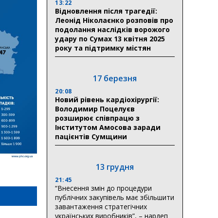
13:22
Відновлення після трагедії:
Леонід Ніколаєнко розповів про
подолання наслідків ворожого
удару по Сумах 13 квітня 2025
року та підтримку містян
17 березня
20:08
Новий рівень кардіохірургії:
Володимир Поцелуєв
розширює співпрацю з
Інститутом Амосова заради
пацієнтів Сумщини
13 грудня
21:45
“Внесення змін до процедури
публічних закупівель має збільшити
завантаження стратегічних
українських виробників”, – нардеп