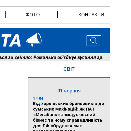
ФОТО
КОНТАКТИ
а світло: Романько об’єднує зусилля громади та енерг
СВІТ
01 червня
14:04
Від харківських броньовиків до
сумських махінацій: Як ПАТ
«Мегабанк» знищує чесний
бізнес та чому справедливість
для ПФ «Ордекс» має