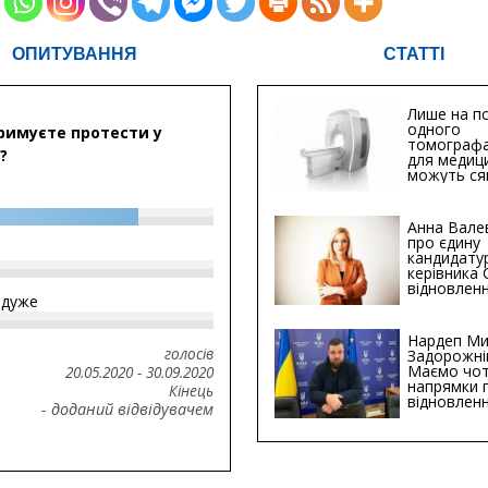
ОПИТУВАННЯ
СТАТТІ
Лише на по
одного
римуєте протести у
томографа
?
для медиц
можуть ся
мільйонів 
Анна Вале
про єдину
кандидату
керівника
відновленн
йдуже
інфраструк
Сумській о
Хіба...
Нардеп Ми
голосів
Задорожні
Маємо чо
20.05.2020
-
30.09.2020
напрямки 
Кінець
відновлен
- доданий відвідувачем
будівницт
критичної
інфрастру