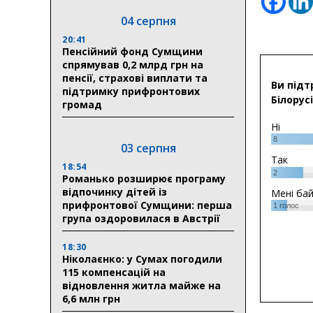
04 серпня
20:41
Пенсійний фонд Сумщини
спрямував 0,2 млрд грн на
пенсії, страхові виплати та
Ви підт
підтримку прифронтових
Білорусі
громад
Ні
8
03 серпня
Так
18:54
2
Романько розширює програму
відпочинку дітей із
Мені ба
прифронтової Сумщини: перша
1
голос
група оздоровилася в Австрії
18:30
Ніколаєнко: у Сумах погодили
115 компенсацій на
відновлення житла майже на
6,6 млн грн