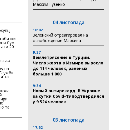
Максим Гузенко
04 листопада
10:02
купці
Зеленский отреагировал на
 збитки
освобождение Маркива
ини Сум
гати 20
гривень
9:37
Землетрясение в Турции.
вська
Число жертв в Измире выросло
до 114 человек, раненых
ру на
 Служби
больше 1 000
я та
тури у
бласті:
9:34
Новый антирекорд. В Украине
кола
й:
за сутки Covid-19 подтвердился
тири
у 9 524 человек
по
ню та
ву
ктури
03 листопада
17:52