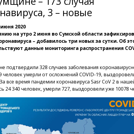
умщине – 173 случая
навируса, 3 – новые
 июня 2020
янию на утро 2 июня во Сумской области зафиксиров
оронавируса – добавилось три новых за сутки. Об эт
льствуют данные мониторинга распространения COV
не подтвердили 328 случаев заболевания коронавирус
 9 человек умерли от осложнений COVID-19, выздоровел
 За все время пандемии коронавируса Sasr CoV 2 в наше
ь 24 340 человек, умерли 727, выздоровели уже 10078 ч