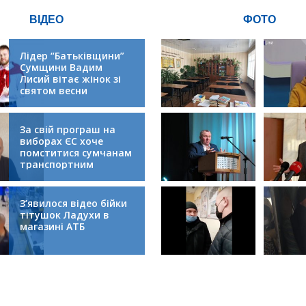
ВІДЕО
ФОТО
Лідер “Батьківщини”
Сумщини Вадим
Лисий вітає жінок зі
святом весни
За свій програш на
виборах ЄС хоче
помститися сумчанам
транспортним
колапсом
З’явилося відео бійки
тітушок Ладухи в
магазині АТБ