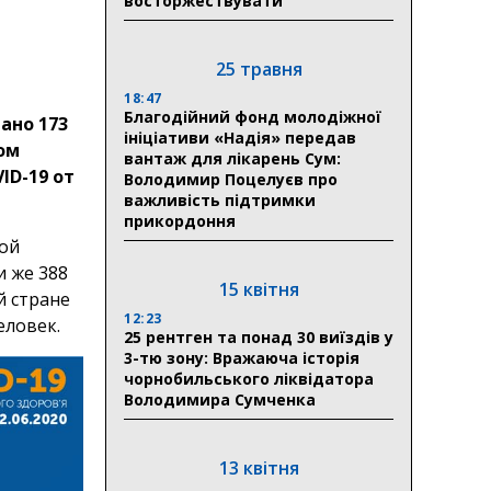
восторжествувати
25 травня
18:47
Благодійний фонд молодіжної
ано 173
ініціативи «Надія» передав
ом
вантаж для лікарень Сум:
ID-19 от
Володимир Поцелуєв про
важливість підтримки
прикордоння
ной
и же 388
15 квітня
й стране
12:23
еловек.
25 рентген та понад 30 виїздів у
3-тю зону: Вражаюча історія
чорнобильського ліквідатора
Володимира Сумченка
13 квітня