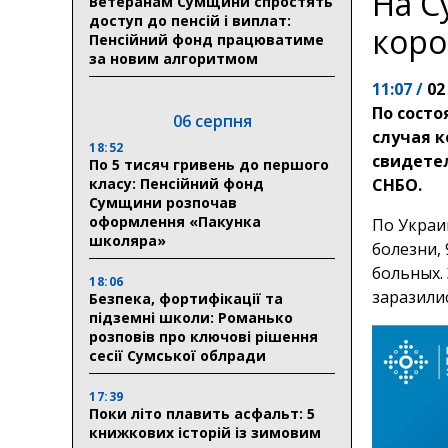
На С
Ветеранам Сумщини спростять
доступ до пенсій і виплат:
коро
Пенсійний фонд працюватиме
за новим алгоритмом
11:07 /
02
По состо
06 серпня
случая к
18:52
свидете
По 5 тисяч гривень до першого
класу: Пенсійний фонд
СНБО.
Сумщини розпочав
оформлення «Пакунка
По Украи
школяра»
болезни,
больных.
18:06
заразилис
Безпека, фортифікації та
підземні школи: Романько
розповів про ключові рішення
сесії Сумської облради
17:39
Поки літо плавить асфальт: 5
книжкових історій із зимовим