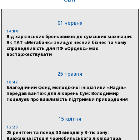
Понад 8 мільйонів книжок згоріли. Як допомогти
«Ранку» та іншим видавництвам відновитися
01 червня
04 серпня
14:04
20:41
Від харківських броньовиків до сумських махінацій:
Пенсійний фонд Сумщини спрямував 0,2 млрд грн
Як ПАТ «Мегабанк» знищує чесний бізнес та чому
на пенсії, страхові виплати та підтримку
справедливість для ПФ «Ордекс» має
прифронтових громад
восторжествувати
03 серпня
25 травня
18:54
18:47
Романько розширює програму відпочинку дітей із
Благодійний фонд молодіжної ініціативи «Надія»
прифронтової Сумщини: перша група оздоровилася
передав вантаж для лікарень Сум: Володимир
в Австрії
Поцелуєв про важливість підтримки прикордоння
18:30
Ніколаєнко: у Сумах погодили 115 компенсацій на
15 квітня
відновлення житла майже на 6,6 млн грн
12:23
25 рентген та понад 30 виїздів у 3-тю зону:
Вражаюча історія чорнобильського ліквідатора
31 липня