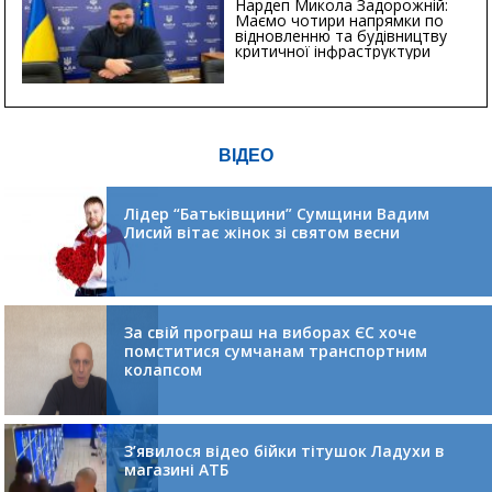
Нардеп Микола Задорожній:
Маємо чотири напрямки по
відновленню та будівництву
критичної інфраструктури
ВІДЕО
Лідер “Батьківщини” Сумщини Вадим
Лисий вітає жінок зі святом весни
За свій програш на виборах ЄС хоче
помститися сумчанам транспортним
колапсом
З’явилося відео бійки тітушок Ладухи в
магазині АТБ