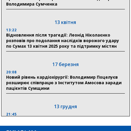
Володимира Сумченка
21:01
До 19 400 гривень на паливо: Пенсійний фонд
Сумщини пояснив, як отримати допомогу на зиму
13 квітня
13:22
17:52
Відновлення після трагедії: Леонід Ніколаєнко
«Укрексімбанк» припиняє виплату пенсій: у
розповів про подолання наслідків ворожого удару
Пенсійному фонді Сумщини пояснили, що робити
по Сумах 13 квітня 2025 року та підтримку містян
людям
11:00
Артем Кобзар вручив родинам 20 полеглих Героїв
17 березня
відзнаки «Почесного громадянина міста Суми»
20:08
Новий рівень кардіохірургії: Володимир Поцелуєв
розширює співпрацю з Інститутом Амосова заради
30 липня
пацієнтів Сумщини
19:38
Сумська клінічна лікарня Святого Пантелеймона
здобула головну відзнаку в медичній сфері України
13 грудня
21:45
“Внесення змін до процедури публічних закупівель має
збільшити завантаження стратегічних українських
виробників”, – нардеп Максим Гузенко