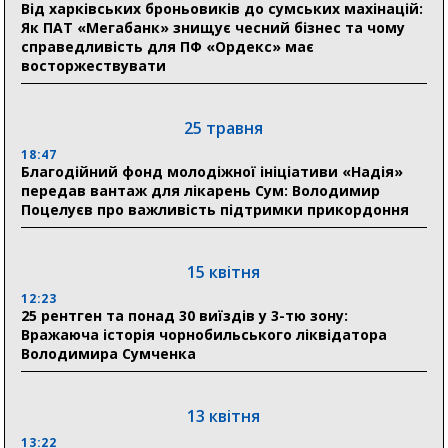
відновлення житла майже на 6,6 млн грн
Від харківських броньовиків до сумських махінацій:
Як ПАТ «Мегабанк» знищує чесний бізнес та чому
справедливість для ПФ «Ордекс» має
восторжествувати
31 липня
21:01
До 19 400 гривень на паливо: Пенсійний фонд
25 травня
Сумщини пояснив, як отримати допомогу на зиму
18:47
Благодійний фонд молодіжної ініціативи «Надія»
17:52
передав вантаж для лікарень Сум: Володимир
«Укрексімбанк» припиняє виплату пенсій: у
Поцелуєв про важливість підтримки прикордоння
Пенсійному фонді Сумщини пояснили, що робити
людям
15 квітня
11:00
Артем Кобзар вручив родинам 20 полеглих Героїв
12:23
відзнаки «Почесного громадянина міста Суми»
25 рентген та понад 30 виїздів у 3-тю зону:
Вражаюча історія чорнобильського ліквідатора
Володимира Сумченка
30 липня
19:38
Сумська клінічна лікарня Святого Пантелеймона
13 квітня
здобула головну відзнаку в медичній сфері України
13:22