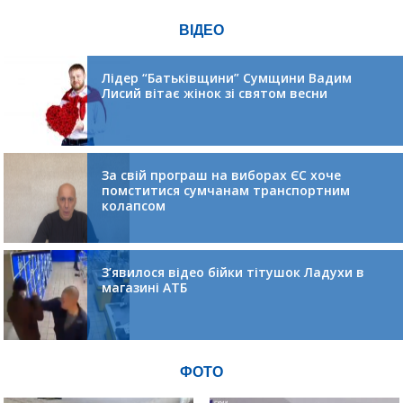
ВІДЕО
Лідер “Батьківщини” Сумщини Вадим
Лисий вітає жінок зі святом весни
За свій програш на виборах ЄС хоче
помститися сумчанам транспортним
колапсом
З’явилося відео бійки тітушок Ладухи в
магазині АТБ
ФОТО