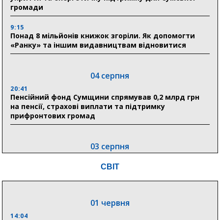
громади
9:15
Понад 8 мільйонів книжок згоріли. Як допомогти
«Ранку» та іншим видавництвам відновитися
04 серпня
20:41
Пенсійний фонд Сумщини спрямував 0,2 млрд грн
на пенсії, страхові виплати та підтримку
прифронтових громад
03 серпня
18:54
СВІТ
Романько розширює програму відпочинку дітей із
прифронтової Сумщини: перша група оздоровилася
в Австрії
01 червня
18:30
Ніколаєнко: у Сумах погодили 115 компенсацій на
14:04