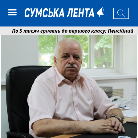
По 5 тисяч гривень до першого класу: Пенсійний фо
Ніколаєнко: у Сумах погодили 115 компенсацій на ві