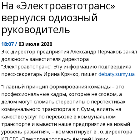
На «Электроавтотранс»
вернулся одиозный
руководитель
18:07 /
03 июля 2020
Экс-директор предприятия Александр Перчаков занял
должность заместителя директора
“Электроавтотранс”. Эту информацию подтвердила
пресс-секретарь Ирина Крячко, пишет
debaty.sumy.ua.
“Главный принцип формирования команды – это
профессиональные кадры, которые не словом, а
делом могут сломать стереотипы о перспективах
коммунального транспорта в г. Сумы, влиять на
качество услуг по перевозке в коммунальном
транспорте и вывести наше предприятие на новый
уровень развития», – комментирует в . о. директора
КП СГС «Электроавтотранс» Андрей Новик.