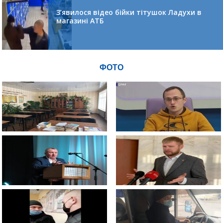
З’явилося відео бійки тітушок Ладухи в
магазині АТБ
ФОТО