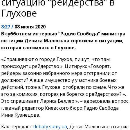
ситуацию “рейдерства” в
Глухове
8:27 /
08 июня 2020
В субботнем интервью “Радио Свобода” министра
юстиции Дениса Малюська спросили о ситуации,
которая сложилась в Глухове.
«Спрашивают о городе Глухов, пишут, что там
происходит« рейдерство ». Цитирую: «Говорят,
рейдеры законно избранного мэра отстранили от
должности? А еще имущество у участника боевых
действий, тоже в Глухове, отобрали по схеме. Что же
это за комиссия, которая не борется с рейдерством? ».
Это спрашивает Лариса Веллер », – адресовала вопрос
главный редактор Киевского бюро Радио Свобода
Инна Кузнецова.
Как передает
debaty.sumy.ua
, Денис Малюська ответил