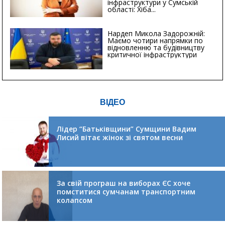
інфраструктури у Сумській
області: Хіба...
Нардеп Микола Задорожній:
Маємо чотири напрямки по
відновленню та будівництву
критичної інфраструктури
ВІДЕО
Лідер “Батьківщини” Сумщини Вадим
Лисий вітає жінок зі святом весни
За свій програш на виборах ЄС хоче
помститися сумчанам транспортним
колапсом