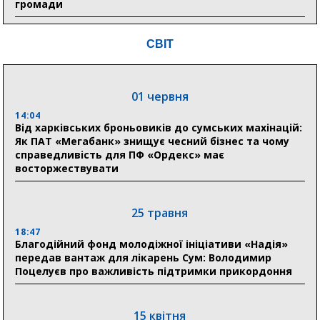
громади
9:15
СВІТ
Понад 8 мільйонів книжок згоріли. Як допомогти
«Ранку» та іншим видавництвам відновитися
01 червня
04 серпня
14:04
20:41
Від харківських броньовиків до сумських махінацій:
Пенсійний фонд Сумщини спрямував 0,2 млрд грн
Як ПАТ «Мегабанк» знищує чесний бізнес та чому
на пенсії, страхові виплати та підтримку
справедливість для ПФ «Ордекс» має
прифронтових громад
восторжествувати
03 серпня
25 травня
18:54
18:47
Романько розширює програму відпочинку дітей із
Благодійний фонд молодіжної ініціативи «Надія»
прифронтової Сумщини: перша група оздоровилася
передав вантаж для лікарень Сум: Володимир
в Австрії
Поцелуєв про важливість підтримки прикордоння
18:30
Ніколаєнко: у Сумах погодили 115 компенсацій на
15 квітня
відновлення житла майже на 6,6 млн грн