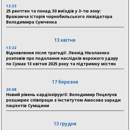
12:23
25 рентген та понад 30 виїздів у 3-тю зону:
Вражаюча історія чорнобильського ліквідатора
31 липня
Володимира Сумченка
21:01
До 19 400 гривень на паливо: Пенсійний фонд
Сумщини пояснив, як отримати допомогу на зиму
13 квітня
13:22
17:52
Відновлення після трагедії: Леонід Ніколаєнко
«Укрексімбанк» припиняє виплату пенсій: у
розповів про подолання наслідків ворожого удару
Пенсійному фонді Сумщини пояснили, що робити
по Сумах 13 квітня 2025 року та підтримку містян
людям
11:00
Артем Кобзар вручив родинам 20 полеглих Героїв
17 березня
відзнаки «Почесного громадянина міста Суми»
20:08
Новий рівень кардіохірургії: Володимир Поцелуєв
розширює співпрацю з Інститутом Амосова заради
30 липня
пацієнтів Сумщини
19:38
Сумська клінічна лікарня Святого Пантелеймона
здобула головну відзнаку в медичній сфері України
13 грудня