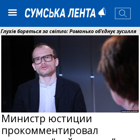
ів бореться за світло: Романько об’єднує зусилля гром
ійний фонд Сумщини спрямував 0,2 млрд грн на пенсі
Министр юстиции
прокомментировал