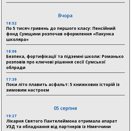
Вчора
18:52
По 5 тисяч гривень до першого класу: Пенсійний
фонд Сумщини розпочав оформлення «Пакунка
школяра»
18:06
Безпека, фортифікації та підземні школи: Романько
розповів про ключові рішення сесії Сумської
облради
17:39
Поки літо плавить асфальт: 5 книжкових історій із
зимовим настроєм
05 серпня
19:27
Лікарня Святого Пантелеймона отримала апарат
УЗД та обладнання від партнерів із Німеччини