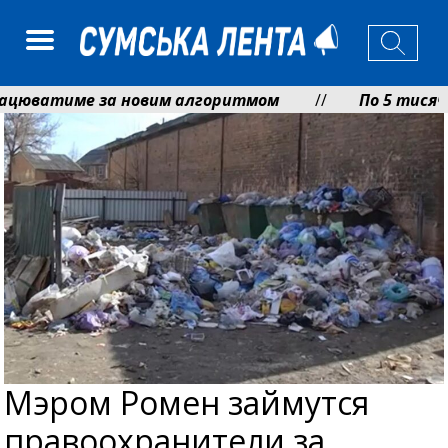
ватиме за новим алгоритмом
По 5 тисяч гри
па оздоровилася в Австрії
Ніколаєнко: у Су
Мэром Ромен займутся
правоохранители за