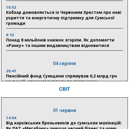
10:52
Кобзар домовляється із Червоним Хрестом про нові
укриття та енергетичну підтримку для Сумської
громади
9:15
Понад 8 мільйонів книжок згоріли. Як допомогти
«Ранку» та іншим видавництвам відновитися
04 серпня
20:41
Пенсійний фонд Сумщини спрямував 0,2 млрд грн
на пенсії, страхові виплати та підтримку
прифронтових громад
СВІТ
03 серпня
01 червня
18:54
Романько розширює програму відпочинку дітей із
14:04
прифронтової Сумщини: перша група оздоровилася
Від харківських броньовиків до сумських махінацій:
в Австрії
Як ПАТ «Мегабанк» знищує чесний бізнес та чому