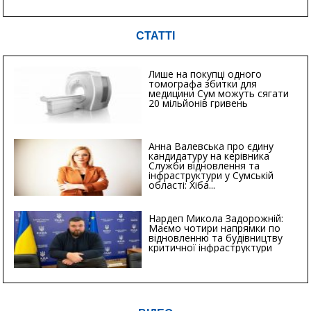
СТАТТІ
Лише на покупці одного
томографа збитки для
медицини Сум можуть сягати
20 мільйонів гривень
Анна Валевська про єдину
кандидатуру на керівника
Служби відновлення та
інфраструктури у Сумській
області: Хіба...
Нардеп Микола Задорожній:
Маємо чотири напрямки по
відновленню та будівництву
критичної інфраструктури