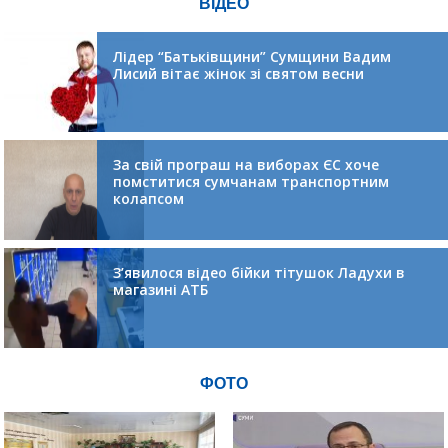
ВІДЕО
Лідер “Батьківщини” Сумщини Вадим
Лисий вітає жінок зі святом весни
За свій програш на виборах ЄС хоче
помститися сумчанам транспортним
колапсом
З’явилося відео бійки тітушок Ладухи в
магазині АТБ
ФОТО