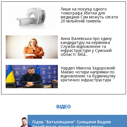
Лише на покупці одного
томографа збитки для
медицини Сум можуть сягати
20 мільйонів гривень
Анна Валевська про єдину
кандидатуру на керівника
Служби відновлення та
інфраструктури у Сумській
області: Хіба...
Нардеп Микола Задорожній:
Маємо чотири напрямки по
відновленню та будівництву
критичної інфраструктури
ВІДЕО
Лідер “Батьківщини” Сумщини Вадим
Лисий вітає жінок зі святом весни