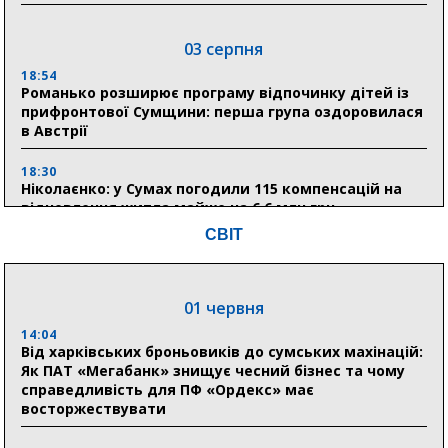
03 серпня
18:54
Романько розширює програму відпочинку дітей із
прифронтової Сумщини: перша група оздоровилася
в Австрії
18:30
Ніколаєнко: у Сумах погодили 115 компенсацій на
відновлення житла майже на 6,6 млн грн
СВІТ
31 липня
21:01
01 червня
До 19 400 гривень на паливо: Пенсійний фонд
Сумщини пояснив, як отримати допомогу на зиму
14:04
Від харківських броньовиків до сумських махінацій:
Як ПАТ «Мегабанк» знищує чесний бізнес та чому
17:52
справедливість для ПФ «Ордекс» має
«Укрексімбанк» припиняє виплату пенсій: у
восторжествувати
Пенсійному фонді Сумщини пояснили, що робити
людям