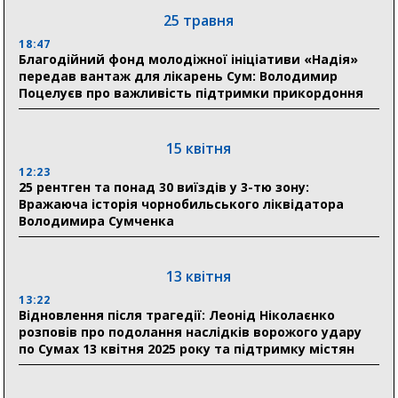
25 травня
11:00
Артем Кобзар вручив родинам 20 полеглих Героїв
18:47
відзнаки «Почесного громадянина міста Суми»
Благодійний фонд молодіжної ініціативи «Надія»
передав вантаж для лікарень Сум: Володимир
Поцелуєв про важливість підтримки прикордоння
30 липня
19:38
Сумська клінічна лікарня Святого Пантелеймона
15 квітня
здобула головну відзнаку в медичній сфері України
12:23
25 рентген та понад 30 виїздів у 3-тю зону:
18:33
Вражаюча історія чорнобильського ліквідатора
Олексій Романько долучився до обговорення Плану
Володимира Сумченка
стійкості Сумщини з Прем’єр-міністром
18:11
13 квітня
Місто посилює міжнародну співпрацю: Суми
отримали 12 потужних станцій для Пунктів обігріву
13:22
Відновлення після трагедії: Леонід Ніколаєнко
розповів про подолання наслідків ворожого удару
по Сумах 13 квітня 2025 року та підтримку містян
29 липня
18:13
Лікарня Святого Пантелеймона отримала нову