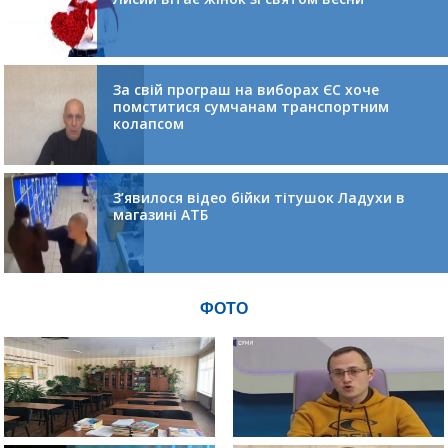
За свій програш на виборах ЄС хоче
помститися сумчанам транспортним
колапсом
З’явилося відео бійки тітушок Ладухи в
магазині АТБ
ФОТО