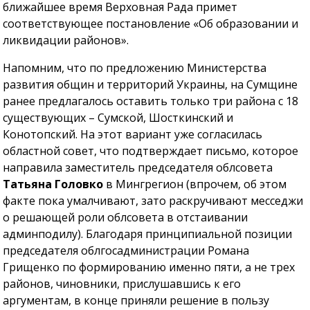
ближайшее время Верховная Рада примет
соответствующее постановление «Об образовании и
ликвидации районов».
Напомним, что по предложению Министерства
развития общин и территорий Украины, на Сумщине
ранее предлагалось оставить только три района с 18
существующих – Сумской, Шосткинский и
Конотопский. На этот вариант уже согласилась
областной совет, что подтверждает письмо, которое
направила заместитель председателя облсовета
Татьяна Головко
в Мингрегион (впрочем, об этом
факте пока умалчивают, зато раскручивают месседжи
о решающей роли облсовета в отстаивании
админподилу). Благодаря принципиальной позиции
председателя облгосадминистрации Романа
Грищенко по формированию именно пяти, а не трех
районов, чиновники, прислушавшись к его
аргументам, в конце приняли решение в пользу