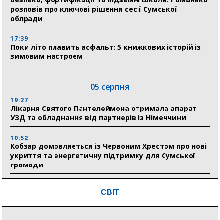
розповів про ключові рішення сесії Сумської
облради
17:39
Поки літо плавить асфальт: 5 книжкових історій із
зимовим настроєм
05 серпня
19:27
Лікарня Святого Пантелеймона отримала апарат
УЗД та обладнання від партнерів із Німеччини
10:52
Кобзар домовляється із Червоним Хрестом про нові
укриття та енергетичну підтримку для Сумської
громади
9:15
СВІТ
Понад 8 мільйонів книжок згоріли. Як допомогти
«Ранку» та іншим видавництвам відновитися