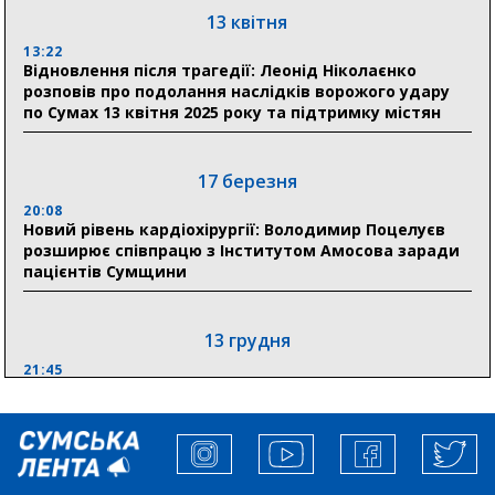
Сумщини пояснив, як отримати допомогу на зиму
13 квітня
13:22
17:52
Відновлення після трагедії: Леонід Ніколаєнко
«Укрексімбанк» припиняє виплату пенсій: у
розповів про подолання наслідків ворожого удару
Пенсійному фонді Сумщини пояснили, що робити
по Сумах 13 квітня 2025 року та підтримку містян
людям
11:00
Артем Кобзар вручив родинам 20 полеглих Героїв
17 березня
відзнаки «Почесного громадянина міста Суми»
20:08
Новий рівень кардіохірургії: Володимир Поцелуєв
розширює співпрацю з Інститутом Амосова заради
30 липня
пацієнтів Сумщини
19:38
Сумська клінічна лікарня Святого Пантелеймона
здобула головну відзнаку в медичній сфері України
13 грудня
21:45
“Внесення змін до процедури публічних закупівель має
збільшити завантаження стратегічних українських
виробників”, – нардеп Максим Гузенко