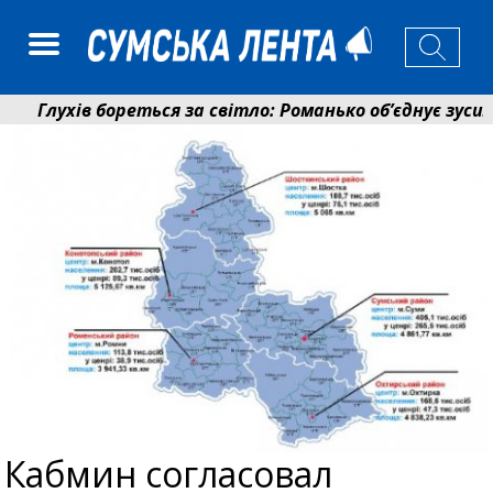
Глухів бореться за світло: Романько об’єднує зусилля
Пенсійний фонд Сумщини спрямував 0,2 млрд грн на п
Кабмин согласовал