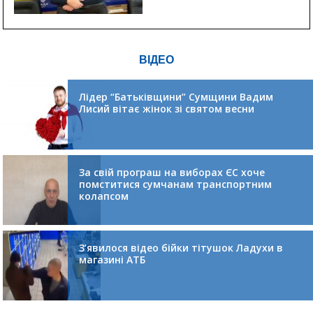
ВІДЕО
Лідер “Батьківщини” Сумщини Вадим
Лисий вітає жінок зі святом весни
За свій програш на виборах ЄС хоче
помститися сумчанам транспортним
колапсом
З’явилося відео бійки тітушок Ладухи в
магазині АТБ