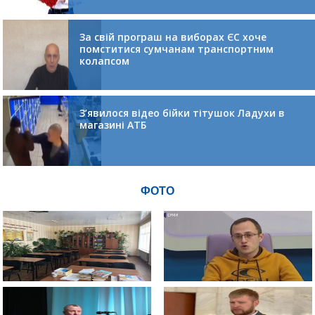
За свій програш на виборах ЄС хоче
помститися сумчанам транспортним
колапсом
З’явилося відео бійки тітушок Ладухи в
магазині АТБ
ФОТО