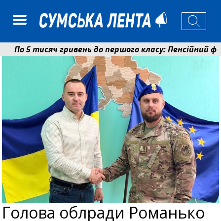
о 5 тисяч гривень до першого класу: Пенсійний фонд
іколаєнко: у Сумах погодили 115 компенсацій на відн
Голова облради Романько