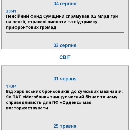
04 серпня
20:41
Пенсійний фонд Сумщини спрямував 0,2 млрд грн
на пенсії, страхові виплати та підтримку
прифронтових громад
03 серпня
18:54
СВІТ
Романько розширює програму відпочинку дітей із
прифронтової Сумщини: перша група оздоровилася
в Австрії
01 червня
18:30
Ніколаєнко: у Сумах погодили 115 компенсацій на
14:04
відновлення житла майже на 6,6 млн грн
Від харківських броньовиків до сумських махінацій:
Як ПАТ «Мегабанк» знищує чесний бізнес та чому
справедливість для ПФ «Ордекс» має
восторжествувати
31 липня
21:01
До 19 400 гривень на паливо: Пенсійний фонд
25 травня
Сумщини пояснив, як отримати допомогу на зиму