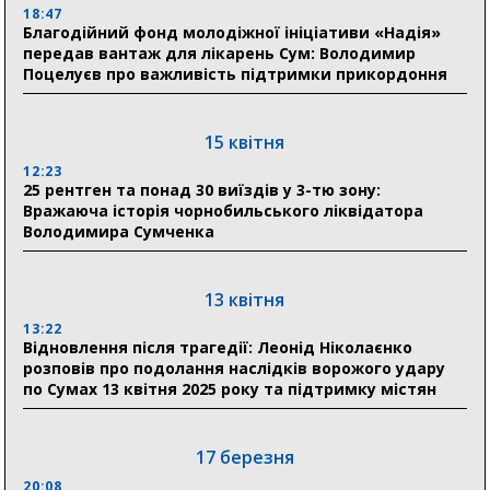
18:47
Благодійний фонд молодіжної ініціативи «Надія»
17:52
передав вантаж для лікарень Сум: Володимир
«Укрексімбанк» припиняє виплату пенсій: у
Поцелуєв про важливість підтримки прикордоння
Пенсійному фонді Сумщини пояснили, що робити
людям
15 квітня
11:00
Артем Кобзар вручив родинам 20 полеглих Героїв
12:23
відзнаки «Почесного громадянина міста Суми»
25 рентген та понад 30 виїздів у 3-тю зону:
Вражаюча історія чорнобильського ліквідатора
Володимира Сумченка
30 липня
19:38
Сумська клінічна лікарня Святого Пантелеймона
13 квітня
здобула головну відзнаку в медичній сфері України
13:22
Відновлення після трагедії: Леонід Ніколаєнко
18:33
розповів про подолання наслідків ворожого удару
Олексій Романько долучився до обговорення Плану
по Сумах 13 квітня 2025 року та підтримку містян
стійкості Сумщини з Прем’єр-міністром
18:11
17 березня
Місто посилює міжнародну співпрацю: Суми
отримали 12 потужних станцій для Пунктів обігріву
20:08