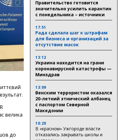
Правительство готовится
значительно усилить карантин
с понедельника – источники
17:51
Рада сделала шаг к штрафам
для бизнеса и организаций за
отсутствие масок
13:12
Украина находится на грани
коронавирусной катастрофы —
Минздрав
миттєвий
13:09
Венским террористом оказался
езультат.
20-летний этнический албанец
с паспортом Северной
ER
Македонии
ас велика
10:20
В «красном» Ужгороде власти
шов до
отказались закрывать школы и