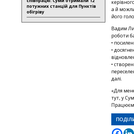
співпрацю: Суми отримали 12
керівного
потужних станцій для Пунктів
а й можл
обігріву
його голо
Вадим Ли
роботи б
•⁠ ⁠посил
•⁠ ⁠⁠дося
відновлен
•⁠ ⁠⁠ство
переселен
далі.
«Для мене
тут, у Су
Працюємо
ПОДІЛ