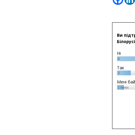
Ви підт
Білорусі
Ні
8
Так
2
Мені ба
1
голос