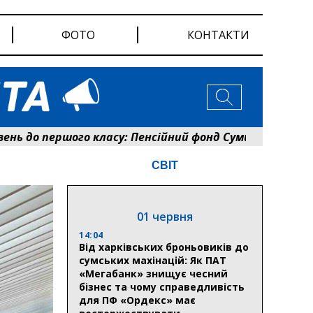
ФОТО
КОНТАКТИ
 першого класу: Пенсійний фонд Сумщини розпочав оф
СВІТ
01 червня
14:04
Від харківських броньовиків до
сумських махінацій: Як ПАТ
«Мегабанк» знищує чесний
бізнес та чому справедливість
для ПФ «Ордекс» має