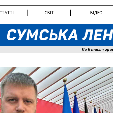
СТАТТІ
СВІТ
ВІДЕО
По 5 тисяч гривень до