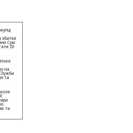
купці
 збитки
ини Сум
гати 20
гривень
вська
ру на
 Служби
я та
тури у
бласті:
кола
й:
тири
по
ню та
ву
ктури