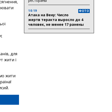
рестораны
сягнення,
илювати
10:19
ФОТО
Атака на Вену: Число
жертв теракта выросло до 4
ьої
человек, не менее 17 ранены
и;
анів, для
ут жити і
ємо жити
раїна!
сий.