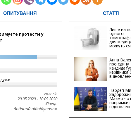
ОПИТУВАННЯ
СТАТТІ
Лише на по
одного
римуєте протести у
томографа
?
для медиц
можуть ся
мільйонів 
Анна Вале
про єдину
кандидату
керівника
відновленн
йдуже
інфраструк
Сумській о
Хіба...
Нардеп Ми
голосів
Задорожні
Маємо чо
20.05.2020
-
30.09.2020
напрямки 
Кінець
відновлен
- доданий відвідувачем
будівницт
критичної
інфрастру