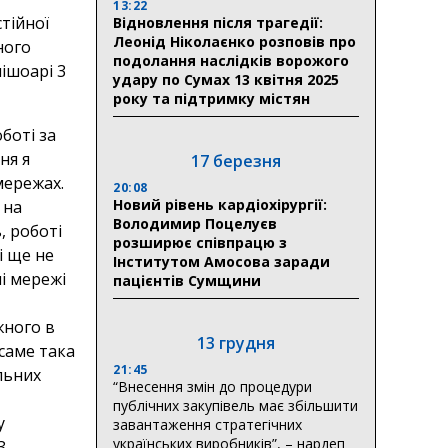
13:22
тійної
Відновлення після трагедії:
Леонід Ніколаєнко розповів про
ного
подолання наслідків ворожого
мішоарі 3
удару по Сумах 13 квітня 2025
року та підтримку містян
боті за
ня я
17 березня
мережах.
20:08
Новий рівень кардіохірургії:
 на
Володимир Поцелуєв
, роботі
розширює співпрацю з
і ще не
Інститутом Амосова заради
ні мережі
пацієнтів Сумщини
жного в
13 грудня
 саме така
21:45
льних
“Внесення змін до процедури
публічних закупівель має збільшити
у
завантаження стратегічних
українських виробників”, – нардеп
З