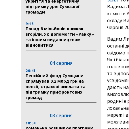
укриття та енергетичну
Вадима Ли
підтримку для Сумської
громади
комісії 
складу Ви
9:15
червня 20
Понад 8 мільйонів книжок
згоріли. Як допомогти «Ранку»
Вадим Ли
та іншим видавництвам
відновитися
останні 
свідомо 
Як і біль
04 серпня
головному
20:41
та відпов
Пенсійний фонд Сумщини
усвідомлю
спрямував 0,2 млрд грн на
пенсії, страхові виплати та
дають на
підтримку прифронтових
висловлюв
громад
родині є 
локальна
мереж і в
03 серпня
можливим
18:54
Романько розширює програму
допомогу,