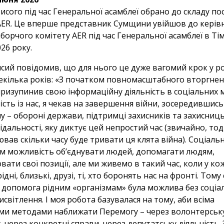
сого під час Генеральної асамблеї обрано до складу пос
в AER. Це вперше представник Сумщини увійшов до керів
борчого комітету AER під час Генеральної асамблеї в Ті
26 року.
сий повідомив, що для нього це дуже вагомий крок у ро
декілька років: «З початком повномасштабного вторгнен
призупинив свою інформаційну діяльність в соціальних 
шість із нас, я чекав на завершення війни, зосередившись
 – обороні держави, підтримці захисників та захисниць
ідальності, яку диктує цей непростий час (звичайно, тод
вав скільки часу буде тривати ця клята війна). Соціаль
м можливість обʼєднувати людей, допомагати людям,
ати свої позиції, але ми живемо в такий час, коли у ко
рідні, близькі, друзі, ті, хто боронять нас на фронті. Тому
 допомога рідним «організмам» була можлива без соціа
исвітлення. І моя робота базувалася на тому, аби всіма
и методами наближати Перемогу – через волонтерськ
 через конкретні справи, через депутатську діяльність. 