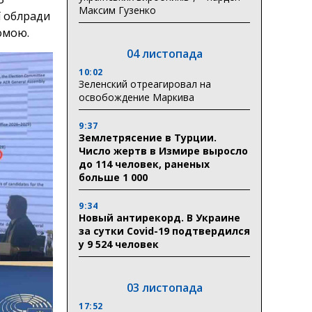
Максим Гузенко
ї облради
омою.
04 листопада
10:02
Зеленский отреагировал на
освобождение Маркива
9:37
Землетрясение в Турции.
Число жертв в Измире выросло
до 114 человек, раненых
больше 1 000
9:34
Новый антирекорд. В Украине
за сутки Covid-19 подтвердился
у 9 524 человек
03 листопада
17:52