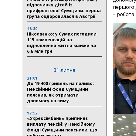
відпочинку дітей із
першого 
прифронтової Сумщини: перша
– робота
група оздоровилася в Австрії
18:30
Ніколаєнко: у Сумах погодили
115 компенсацій на
відновлення житла майже на
6,6 млн грн
31 липня
21:01
До 19 400 гривень на паливо:
Пенсійний фонд Сумщини
пояснив, як отримати
допомогу на зиму
17:52
«Укрексімбанк» припиняє
виплату пенсій: у Пенсійному
фонді Сумщини пояснили, що
робити людям