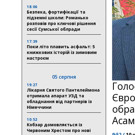
18:06
Безпека, фортифікації та
підземні школи: Романько
розповів про ключові рішення
сесії Сумської облради
17:39
Поки літо плавить асфальт: 5
книжкових історій із зимовим
настроєм
05 серпня
Голо
19:27
Лікарня Святого Пантелеймона
Євро
отримала апарат УЗД та
обладнання від партнерів із
обра
Німеччини
Асам
10:52
Кобзар домовляється із
Червоним Хрестом про нові
9:52 /
10 