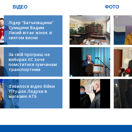
ВІДЕО
ФОТО
Лідер “Батьківщини”
Сумщини Вадим
Лисий вітає жінок зі
святом весни
За свій програш на
виборах ЄС хоче
помститися сумчанам
транспортним
колапсом
З’явилося відео бійки
тітушок Ладухи в
магазині АТБ