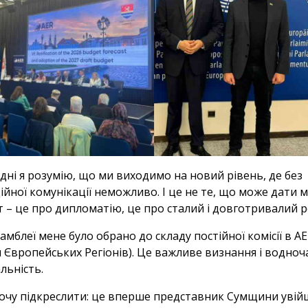
дні я розумію, що ми виходимо на новий рівень, де без
йної комунікації неможливо. І це не те, що може дати 
 – це про дипломатію, це про сталий і довготривалий р
самблеї мене було обрано до складу постійної комісії в A
 Європейських Регіонів). Це важливе визнання і водноч
льність.
очу підкреслити: це вперше представник Сумщини увій