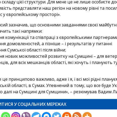
 складу цієї структури. Для мене це не лише особисте до
ивість представляти наш регіон на новому рівні та пос
с у європейському просторі».
сий зазначив, що основними завданнями своєї майбутн
ачить такі напрямки:
ення комунікації та співпраці з європейськими партнерам
гнення домовленостей, а пізніше – і результатів у питанні
ня Сумської області після війни;
рення нових можливостей розвитку на Сумщині – для ветер
ців, для всіх мешканців області, які хочуть і планують т
 це принципово важливо, адже і я, і всі мої рідні плану
мській області, в Сумах. Упевнений в тому, що все буде Ук
 далі на Сумщині для Сумщини», – резюмував Вадим Ли
ИТИСЯ У СОЦІАЛЬНИХ МЕРЕЖАХ