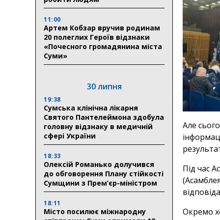
11:00
Артем Кобзар вручив родинам
20 полеглих Героїв відзнаки
«Почесного громадянина міста
Суми»
30 липня
19:38
Сумська клінічна лікарня
Святого Пантелеймона здобула
Але сього
головну відзнаку в медичній
сфері України
інформаці
результат
18:33
Олексій Романько долучився
Під час А
до обговорення Плану стійкості
(Асамблея
Сумщини з Прем’єр-міністром
відповіда
18:11
Окремо х
Місто посилює міжнародну