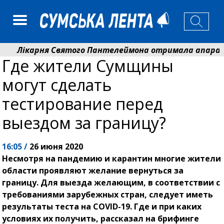
Лікарня Святого Пантелеймона отримала апарат УЗ
Где жители Сумщины
Артем Кобзар вручив родинам 20 полеглих Героїв ві
могут сделать
тестирование перед
выездом за границу?
16:05 /
26 июня 2020
Несмотря на пандемию и карантин многие жители
области проявляют желание вернуться за
границу. Для выезда желающим, в соответствии с
требованиями зарубежных стран, следует иметь
результаты теста на COVID-19. Где и при каких
условиях их получить, рассказал на брифинге