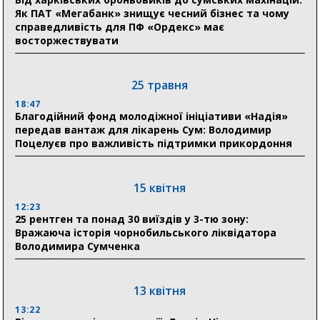
Як ПАТ «Мегабанк» знищує чесний бізнес та чому
справедливість для ПФ «Ордекс» має
30 липня
восторжествувати
19:38
Сумська клінічна лікарня Святого Пантелеймона
здобула головну відзнаку в медичній сфері України
25 травня
18:47
18:33
Благодійний фонд молодіжної ініціативи «Надія»
Олексій Романько долучився до обговорення Плану
передав вантаж для лікарень Сум: Володимир
стійкості Сумщини з Прем’єр-міністром
Поцелуєв про важливість підтримки прикордоння
18:11
Місто посилює міжнародну співпрацю: Суми
отримали 12 потужних станцій для Пунктів обігріву
15 квітня
12:23
25 рентген та понад 30 виїздів у 3-тю зону:
29 липня
Вражаюча історія чорнобильського ліквідатора
Володимира Сумченка
18:13
Лікарня Святого Пантелеймона отримала нову
побутову техніку для комфорту пацієнтів
13 квітня
13:22
28 липня