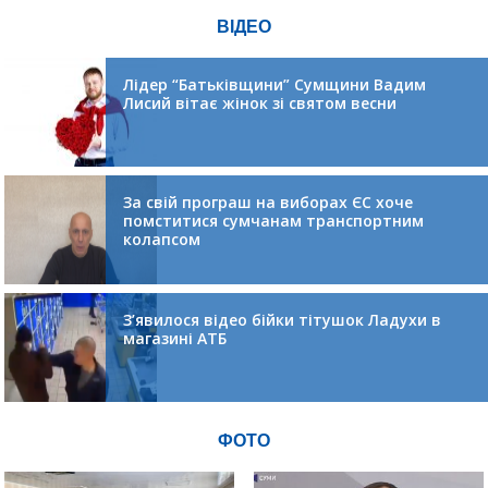
ВІДЕО
Лідер “Батьківщини” Сумщини Вадим
Лисий вітає жінок зі святом весни
За свій програш на виборах ЄС хоче
помститися сумчанам транспортним
колапсом
З’явилося відео бійки тітушок Ладухи в
магазині АТБ
ФОТО