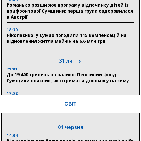
Романько розширює програму відпочинку дітей із
прифронтової Сумщини: перша група оздоровилася
в Австрії
18:30
Ніколаєнко: у Сумах погодили 115 компенсацій на
відновлення житла майже на 6,6 млн грн
31 липня
21:01
До 19 400 гривень на паливо: Пенсійний фонд
Сумщини пояснив, як отримати допомогу на зиму
17:52
«Укрексімбанк» припиняє виплату пенсій: у
СВІТ
Пенсійному фонді Сумщини пояснили, що робити
людям
11:00
01 червня
Артем Кобзар вручив родинам 20 полеглих Героїв
відзнаки «Почесного громадянина міста Суми»
14:04
Від харківських броньовиків до сумських махінацій: