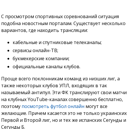
С просмотром спортивных соревнований ситуация
подобна новостным порталам. Существует несколько
вариантов, где находить трансляции:
кабельные и спутниковые телеканалы;
сервисы онлайн-ТВ;
букмекерские компании;
официальные каналы клубов.
Проще всего поклонникам команд из низших лиг, а
также некоторых клубов УПЛ, входящих в так
называемый антипул. Эти ФК транслируют свои матчи
на клубных YouTube-каналах совершенно бесплатно,
поэтому
посмотреть футбол онлайн
могут все
желающие. Причем касается это не только украинских
Первой и Второй лиг, но и тех же испанских Сегунды и
Сегунды Б.