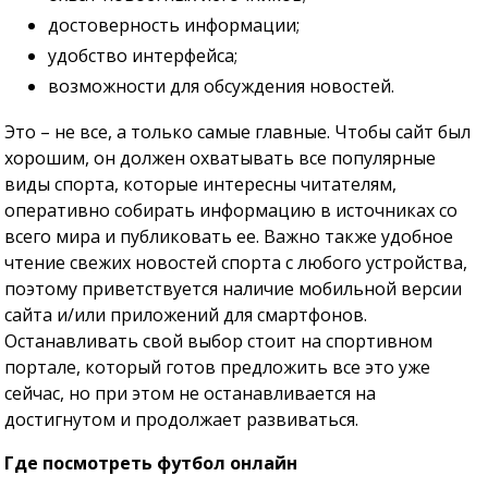
достоверность информации;
удобство интерфейса;
возможности для обсуждения новостей.
Это – не все, а только самые главные. Чтобы сайт был
хорошим, он должен охватывать все популярные
виды спорта, которые интересны читателям,
оперативно собирать информацию в источниках со
всего мира и публиковать ее. Важно также удобное
чтение свежих новостей спорта с любого устройства,
поэтому приветствуется наличие мобильной версии
сайта и/или приложений для смартфонов.
Останавливать свой выбор стоит на спортивном
портале, который готов предложить все это уже
сейчас, но при этом не останавливается на
достигнутом и продолжает развиваться.
Где посмотреть футбол онлайн