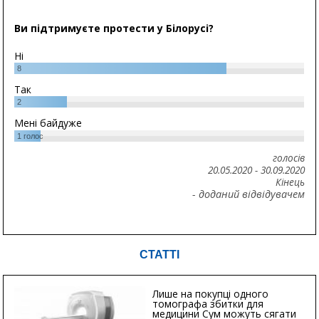
Ви підтримуєте протести у Білорусі?
Ні
8
Так
2
Мені байдуже
1
голос
голосів
20.05.2020
-
30.09.2020
Кінець
- доданий відвідувачем
СТАТТІ
Лише на покупці одного
томографа збитки для
медицини Сум можуть сягати