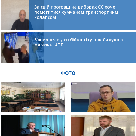
За свій програш на виборах ЄС хоче
помститися сумчанам транспортним
колапсом
З’явилося відео бійки тітушок Ладухи в
магазині АТБ
ФОТО