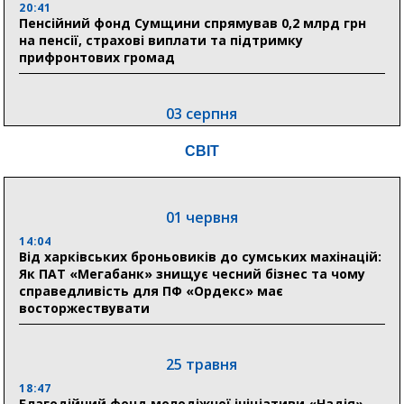
20:41
Пенсійний фонд Сумщини спрямував 0,2 млрд грн
на пенсії, страхові виплати та підтримку
прифронтових громад
03 серпня
18:54
СВІТ
Романько розширює програму відпочинку дітей із
прифронтової Сумщини: перша група оздоровилася
в Австрії
01 червня
18:30
Ніколаєнко: у Сумах погодили 115 компенсацій на
14:04
відновлення житла майже на 6,6 млн грн
Від харківських броньовиків до сумських махінацій:
Як ПАТ «Мегабанк» знищує чесний бізнес та чому
справедливість для ПФ «Ордекс» має
восторжествувати
31 липня
21:01
До 19 400 гривень на паливо: Пенсійний фонд
25 травня
Сумщини пояснив, як отримати допомогу на зиму
18:47
Благодійний фонд молодіжної ініціативи «Надія»