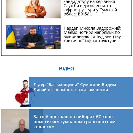
кандидатуру на керівника
Служби відновлення та
інфраструктури у Сумській
області: Хіба...
Нардеп Микола Задорожній:
Маємо чотири напрямки по
відновленню та будівництву
критичної інфраструктури
ВІДЕО
Лідер “Батьківщини” Сумщини Вадим
Лисий вітає жінок зі святом весни
За свій програш на виборах ЄС хоче
помститися сумчанам транспортним
колапсом