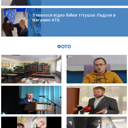
З’явилося відео бійки тітушок Ладухи в
магазині АТБ
ФОТО