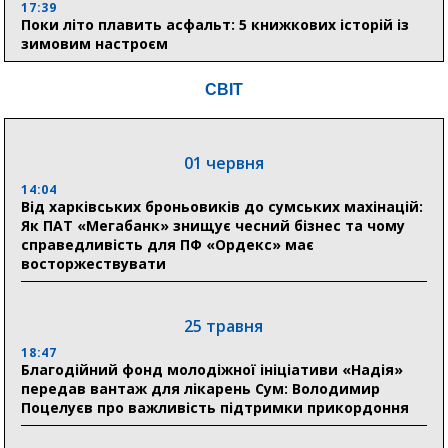
17:39
Поки літо плавить асфальт: 5 книжкових історій із
зимовим настроєм
СВІТ
05 серпня
19:27
Лікарня Святого Пантелеймона отримала апарат
01 червня
УЗД та обладнання від партнерів із Німеччини
14:04
Від харківських броньовиків до сумських махінацій:
10:52
Як ПАТ «Мегабанк» знищує чесний бізнес та чому
Кобзар домовляється із Червоним Хрестом про нові
справедливість для ПФ «Ордекс» має
укриття та енергетичну підтримку для Сумської
восторжествувати
громади
9:15
Понад 8 мільйонів книжок згоріли. Як допомогти
25 травня
«Ранку» та іншим видавництвам відновитися
18:47
Благодійний фонд молодіжної ініціативи «Надія»
передав вантаж для лікарень Сум: Володимир
04 серпня
Поцелуєв про важливість підтримки прикордоння
20:41
Пенсійний фонд Сумщини спрямував 0,2 млрд грн