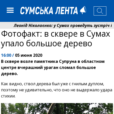
Леонід Ніколаєнко: у Сумах проведуть зустріч із ме
Фотофакт: в сквере в Сумах
Лікарня Святого Пантелеймона отримала апарат УЗ
упало большое дерево
16:00 /
05 июня 2020
В сквере возле памятника Супруна в областном
центре вчерашний ураган сломал большое
дерево.
Как видно, ствол дерева был уже с гнилым дуплом,
поэтому не удивительно, что оно не выдержало удара
стихии.