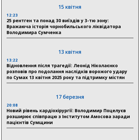
на пенсії, страхові виплати та підтримку
15 квітня
прифронтових громад
12:23
25 рентген та понад 30 виїздів у 3-тю зону:
Вражаюча історія чорнобильського ліквідатора
03 серпня
Володимира Сумченка
18:54
Романько розширює програму відпочинку дітей із
прифронтової Сумщини: перша група оздоровилася
13 квітня
в Австрії
13:22
Відновлення після трагедії: Леонід Ніколаєнко
18:30
розповів про подолання наслідків ворожого удару
Ніколаєнко: у Сумах погодили 115 компенсацій на
по Сумах 13 квітня 2025 року та підтримку містян
відновлення житла майже на 6,6 млн грн
17 березня
31 липня
20:08
21:01
Новий рівень кардіохірургії: Володимир Поцелуєв
До 19 400 гривень на паливо: Пенсійний фонд
розширює співпрацю з Інститутом Амосова заради
Сумщини пояснив, як отримати допомогу на зиму
пацієнтів Сумщини