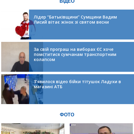
ВІДЕО
Лідер “Батьківщини” Сумщини Вадим
Лисий вітає жінок зі святом весни
За свій програш на виборах ЄС хоче
помститися сумчанам транспортним
колапсом
З’явилося відео бійки тітушок Ладухи в
магазині АТБ
ФОТО