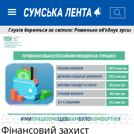
лухів бореться за світло: Романько об’єднує зусилля 
енсійний фонд Сумщини спрямував 0,2 млрд грн на пе
Фінансовий захист