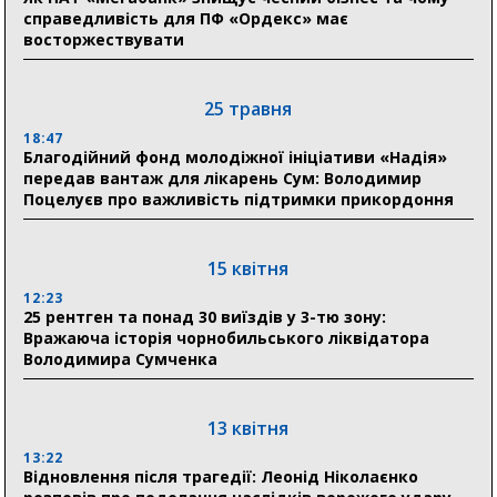
справедливість для ПФ «Ордекс» має
восторжествувати
03 серпня
18:54
Романько розширює програму відпочинку дітей із
25 травня
прифронтової Сумщини: перша група оздоровилася
в Австрії
18:47
Благодійний фонд молодіжної ініціативи «Надія»
передав вантаж для лікарень Сум: Володимир
18:30
Поцелуєв про важливість підтримки прикордоння
Ніколаєнко: у Сумах погодили 115 компенсацій на
відновлення житла майже на 6,6 млн грн
15 квітня
31 липня
12:23
25 рентген та понад 30 виїздів у 3-тю зону:
21:01
Вражаюча історія чорнобильського ліквідатора
До 19 400 гривень на паливо: Пенсійний фонд
Володимира Сумченка
Сумщини пояснив, як отримати допомогу на зиму
17:52
«Укрексімбанк» припиняє виплату пенсій: у
13 квітня
Пенсійному фонді Сумщини пояснили, що робити
13:22
людям
Відновлення після трагедії: Леонід Ніколаєнко