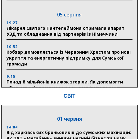
05 серпня
19:27
Лікарня Святого Пантелеймона отримала апарат
УЗД та обладнання від партнерів із Німеччини
10:52
Кобзар домовляється із Червоним Хрестом про нові
укриття та енергетичну підтримку для Сумської
громади
9:15
Понад 8 мільйонів книжок згоріли. Як допомогти
«Ранку» та іншим видавництвам відновитися
СВІТ
04 серпня
20:41
01 червня
Пенсійний фонд Сумщини спрямував 0,2 млрд грн
на пенсії, страхові виплати та підтримку
14:04
прифронтових громад
Від харківських броньовиків до сумських махінацій:
Як ПАТ «Мегабанк» знищує чесний бізнес та чому