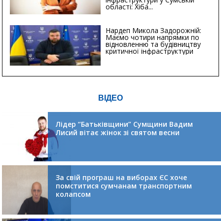
області: Хіба...
Нардеп Микола Задорожній:
Маємо чотири напрямки по
відновленню та будівництву
критичної інфраструктури
ВІДЕО
Лідер “Батьківщини” Сумщини Вадим
Лисий вітає жінок зі святом весни
За свій програш на виборах ЄС хоче
помститися сумчанам транспортним
колапсом