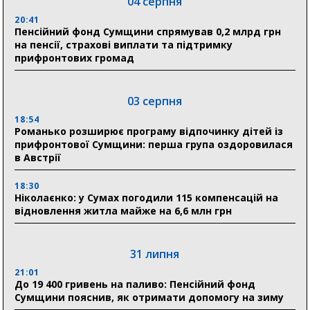
04 серпня
20:41
Пенсійний фонд Сумщини спрямував 0,2 млрд грн
на пенсії, страхові виплати та підтримку
прифронтових громад
03 серпня
18:54
Романько розширює програму відпочинку дітей із
прифронтової Сумщини: перша група оздоровилася
в Австрії
18:30
Ніколаєнко: у Сумах погодили 115 компенсацій на
відновлення житла майже на 6,6 млн грн
31 липня
21:01
До 19 400 гривень на паливо: Пенсійний фонд
Сумщини пояснив, як отримати допомогу на зиму