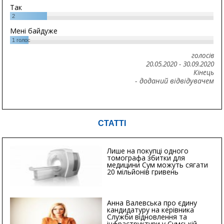
Так
2
Мені байдуже
1
голос
голосів
20.05.2020
-
30.09.2020
Кінець
- доданий відвідувачем
СТАТТІ
Лише на покупці одного
томографа збитки для
медицини Сум можуть сягати
20 мільйонів гривень
Анна Валевська про єдину
кандидатуру на керівника
Служби відновлення та
інфраструктури у Сумській