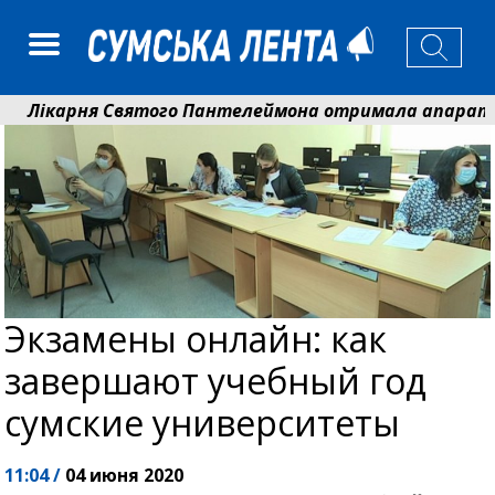
рня Святого Пантелеймона отримала апарат УЗД та о
м Кобзар вручив родинам 20 полеглих Героїв відзнаки
Экзамены онлайн: как
завершают учебный год
сумские университеты
11:04 /
04 июня 2020