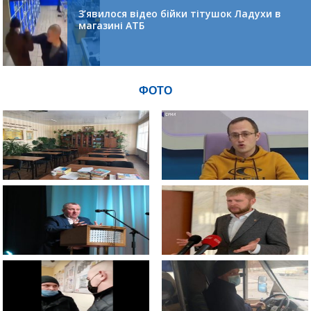
З’явилося відео бійки тітушок Ладухи в
магазині АТБ
ФОТО