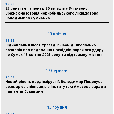
12:23
25 рентген та понад 30 виїздів у 3-тю зону:
29 липня
Вражаюча історія чорнобильського ліквідатора
Володимира Сумченка
18:13
Лікарня Святого Пантелеймона отримала нову
побутову техніку для комфорту пацієнтів
13 квітня
13:22
28 липня
Відновлення після трагедії: Леонід Ніколаєнко
розповів про подолання наслідків ворожого удару
19:07
по Сумах 13 квітня 2025 року та підтримку містян
Соціальні виплати без затримок: Пенсійний фонд
Сумщини профінансував 2,5 млрд грн у липні
17 березня
18:49
У Сумах завершили першочергові роботи після
20:08
атак: Ніколаєнко підбив підсумки ліквідації
Новий рівень кардіохірургії: Володимир Поцелуєв
наслідків
розширює співпрацю з Інститутом Амосова заради
пацієнтів Сумщини
13 грудня
21:45