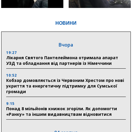
НОВИНИ
Вчора
19:27
Лікарня Святого Пантелеймона отримала апарат
УЗД та обладнання від партнерів із Німеччини
10:52
Кобзар домовляється із Червоним Хрестом про нові
укриття та енергетичну підтримку для Сумської
громади
9:15
Понад 8 мільйонів книжок згоріли. Як допомогти
«Ранку» та іншим видавництвам відновитися