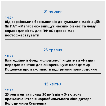
19:27
Лікарня Святого Пантелеймона отримала апарат
01 червня
УЗД та обладнання від партнерів із Німеччини
14:04
Від харківських броньовиків до сумських махінацій:
10:52
Як ПАТ «Мегабанк» знищує чесний бізнес та чому
Кобзар домовляється із Червоним Хрестом про нові
справедливість для ПФ «Ордекс» має
укриття та енергетичну підтримку для Сумської
восторжествувати
громади
9:15
Понад 8 мільйонів книжок згоріли. Як допомогти
25 травня
«Ранку» та іншим видавництвам відновитися
18:47
Благодійний фонд молодіжної ініціативи «Надія»
передав вантаж для лікарень Сум: Володимир
04 серпня
Поцелуєв про важливість підтримки прикордоння
20:41
Пенсійний фонд Сумщини спрямував 0,2 млрд грн
на пенсії, страхові виплати та підтримку
15 квітня
прифронтових громад
12:23
25 рентген та понад 30 виїздів у 3-тю зону:
Вражаюча історія чорнобильського ліквідатора
03 серпня
Володимира Сумченка