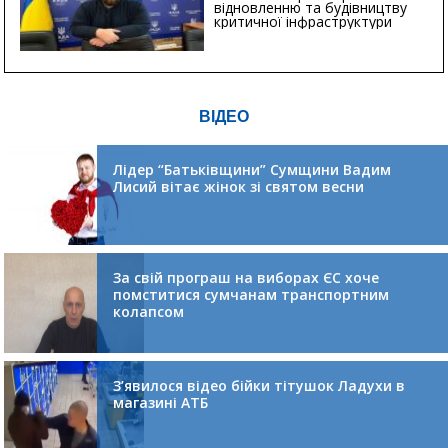
відновленню та будівництву
критичної інфраструктури
ВІДЕО
Лідер “Батьківщини” Сумщини Вадим
Лисий вітає жінок зі святом весни
За свій програш на виборах ЄС хоче
помститися сумчанам транспортним
колапсом
З’явилося відео бійки тітушок Ладухи в
магазині АТБ