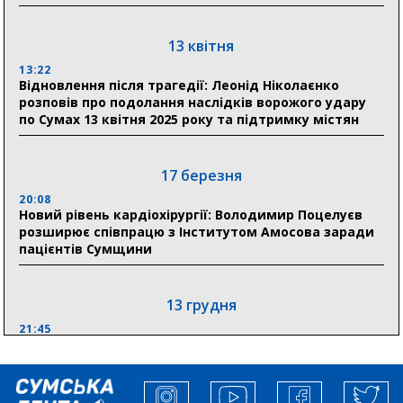
18:54
Романько розширює програму відпочинку дітей із
прифронтової Сумщини: перша група оздоровилася
13 квітня
в Австрії
13:22
Відновлення після трагедії: Леонід Ніколаєнко
18:30
розповів про подолання наслідків ворожого удару
Ніколаєнко: у Сумах погодили 115 компенсацій на
по Сумах 13 квітня 2025 року та підтримку містян
відновлення житла майже на 6,6 млн грн
17 березня
31 липня
20:08
21:01
Новий рівень кардіохірургії: Володимир Поцелуєв
До 19 400 гривень на паливо: Пенсійний фонд
розширює співпрацю з Інститутом Амосова заради
Сумщини пояснив, як отримати допомогу на зиму
пацієнтів Сумщини
13 грудня
21:45
“Внесення змін до процедури публічних закупівель має
збільшити завантаження стратегічних українських
виробників”, – нардеп Максим Гузенко