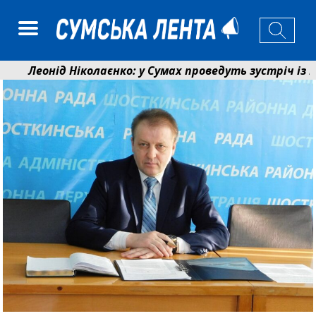
Леонід Ніколаєнко: у Сумах проведуть зустріч із меш
Лікарня Святого Пантелеймона отримала апарат УЗД