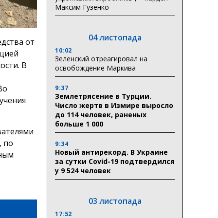
Максим Гузенко
04 листопада
дства от
10:02
ацией
Зеленский отреагировал на
ости. В
освобождение Маркива
Во
9:37
Землетрясение в Турции.
лучения
Число жертв в Измире выросло
до 114 человек, раненых
больше 1 000
вателями
, по
9:34
Новый антирекорд. В Украине
ьным
за сутки Covid-19 подтвердился
у 9 524 человек
03 листопада
17:52