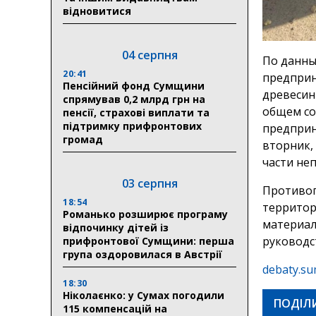
відновитися
04 серпня
По данны
20:41
предприн
Пенсійний фонд Сумщини
древесин
спрямував 0,2 млрд грн на
общем со
пенсії, страхові виплати та
підтримку прифронтових
предприн
громад
вторник,
части не
03 серпня
Противоп
18:54
территор
Романько розширює програму
материал
відпочинку дітей із
руководс
прифронтової Сумщини: перша
група оздоровилася в Австрії
debaty.su
18:30
Ніколаєнко: у Сумах погодили
ПОДІЛ
115 компенсацій на