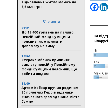
відновлення житла майже на
6,6 млн грн
31 липня
21:01
До 19 400 гривень на паливо:
Ви підт
Пенсійний фонд Сумщини
Білорусі
пояснив, як отримати
допомогу на зиму
Ні
8
17:52
«Укрексімбанк» припиняє
Так
виплату пенсій: у Пенсійному
2
фонді Сумщини пояснили, що
Мені ба
робити людям
1
голос
11:00
Артем Кобзар вручив родинам
20 полеглих Героїв відзнаки
«Почесного громадянина міста
Суми»