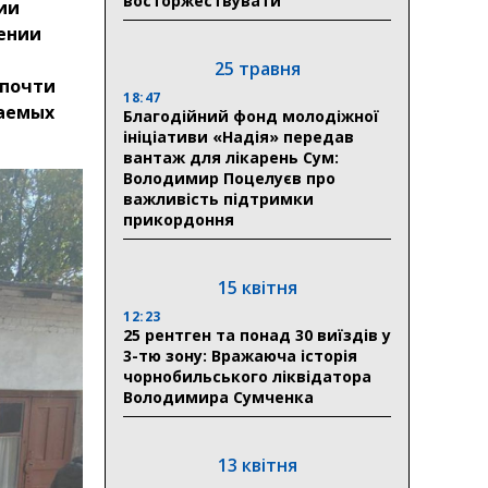
восторжествувати
ии
ении
25 травня
 почти
18:47
ваемых
Благодійний фонд молодіжної
ініціативи «Надія» передав
вантаж для лікарень Сум:
Володимир Поцелуєв про
важливість підтримки
прикордоння
15 квітня
12:23
25 рентген та понад 30 виїздів у
3-тю зону: Вражаюча історія
чорнобильського ліквідатора
Володимира Сумченка
13 квітня