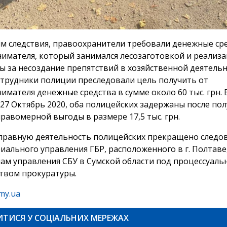
м следствия, правоохранители требовали денежные сре
имателя, который занимался лесозаготовкой и реализ
ы за несоздание препятствий в хозяйственной деятельн
трудники полиции преследовали цель получить от
имателя денежные средства в сумме около 60 тыс. грн. 
 27 Октябрь 2020, оба полицейских задержаны после по
правомерной выгоды в размере 17,5 тыс. грн.
равную деятельность полицейских прекращено следо
иального управления ГБР, расположенного в г. Полтаве
ам управления СБУ в Сумской области под процессуал
твом прокуратуры.
my.ua
ИТИСЯ У СОЦІАЛЬНИХ МЕРЕЖАХ