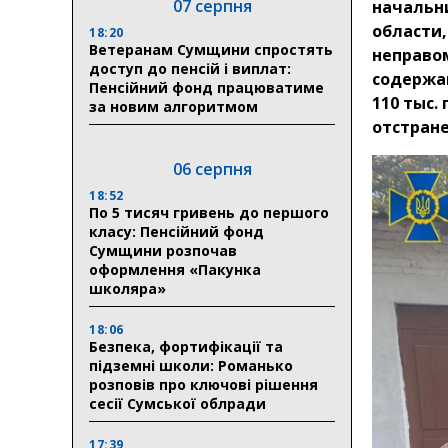
07 серпня
начальн
области
18:20
Ветеранам Сумщини спростять
неправо
доступ до пенсій і виплат:
содержан
Пенсійний фонд працюватиме
110 тыс. 
за новим алгоритмом
отстран
06 серпня
18:52
По 5 тисяч гривень до першого
класу: Пенсійний фонд
Сумщини розпочав
оформлення «Пакунка
школяра»
18:06
Безпека, фортифікації та
підземні школи: Романько
розповів про ключові рішення
сесії Сумської облради
17:39