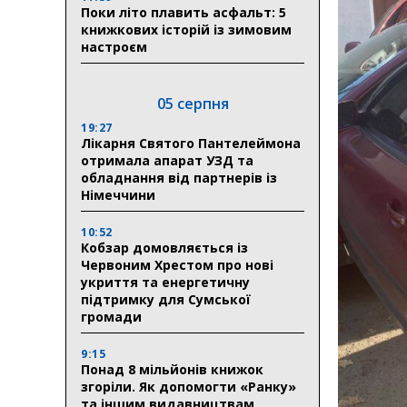
Поки літо плавить асфальт: 5
книжкових історій із зимовим
настроєм
05 серпня
19:27
Лікарня Святого Пантелеймона
отримала апарат УЗД та
обладнання від партнерів із
Німеччини
10:52
Кобзар домовляється із
Червоним Хрестом про нові
укриття та енергетичну
підтримку для Сумської
громади
9:15
Понад 8 мільйонів книжок
згоріли. Як допомогти «Ранку»
та іншим видавництвам