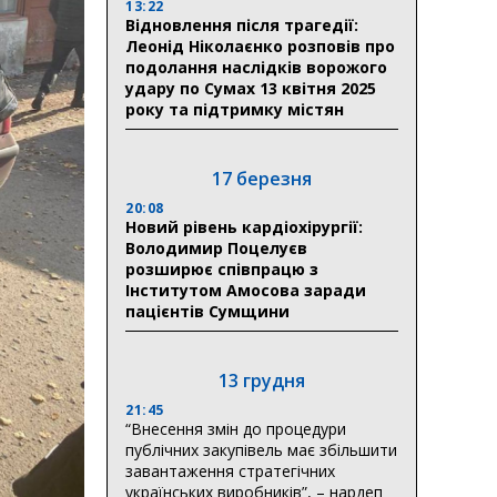
13:22
Відновлення після трагедії:
Леонід Ніколаєнко розповів про
подолання наслідків ворожого
удару по Сумах 13 квітня 2025
року та підтримку містян
17 березня
20:08
Новий рівень кардіохірургії:
Володимир Поцелуєв
розширює співпрацю з
Інститутом Амосова заради
пацієнтів Сумщини
13 грудня
21:45
“Внесення змін до процедури
публічних закупівель має збільшити
завантаження стратегічних
українських виробників”, – нардеп