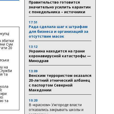
Правительство готовится
значительно усилить карантин
с понедельника – источники
17:51
Рада сделала шаг к штрафам
для бизнеса и организаций за
купці
отсутствие масок
 збитки
ини Сум
13:12
гати 20
Украина находится на грани
гривень
коронавирусной катастрофы —
вська
Минздрав
ру на
 Служби
13:09
я та
Венским террористом оказался
тури у
20-летний этнический албанец
бласті:
с паспортом Северной
кола
Македонии
й:
тири
по
10:20
ню та
ву
В «красном» Ужгороде власти
отказались закрывать школы и
ктури