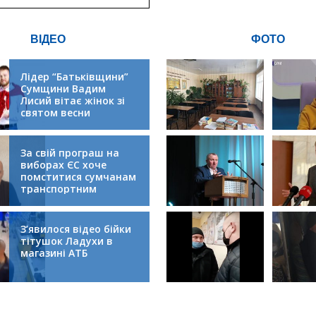
ВІДЕО
ФОТО
Лідер “Батьківщини”
Сумщини Вадим
Лисий вітає жінок зі
святом весни
За свій програш на
виборах ЄС хоче
помститися сумчанам
транспортним
колапсом
З’явилося відео бійки
тітушок Ладухи в
магазині АТБ