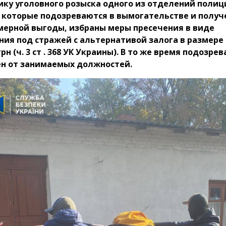
ику уголовного розыска одного из отделений полиц
, которые подозреваются в вымогательстве и получ
мерной выгоды, избраны меры пресечения в виде
ия под стражей с альтернативой залога в размере
грн (ч. 3 ст . 368 УК Украины). В то же время подозре
ен от занимаемых должностей.