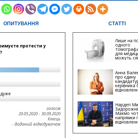
ОПИТУВАННЯ
СТАТТІ
Лише на по
одного
римуєте протести у
томографа
?
для медиц
можуть ся
мільйонів 
Анна Вале
про єдину
кандидату
керівника
відновленн
йдуже
інфраструк
Сумській о
Хіба...
Нардеп Ми
голосів
Задорожні
Маємо чо
20.05.2020
-
30.09.2020
напрямки 
Кінець
відновлен
- доданий відвідувачем
будівницт
критичної
інфрастру