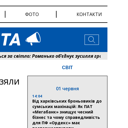
ФОТО
КОНТАКТИ
світло: Романько об’єднує зусилля громади та енергет
СВІТ
зяли
01 червня
14:04
Від харківських броньовиків до
сумських махінацій: Як ПАТ
«Мегабанк» знищує чесний
бізнес та чому справедливість
для ПФ «Ордекс» має