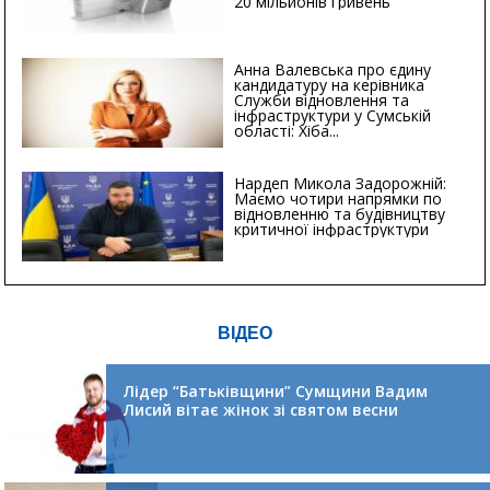
20 мільйонів гривень
Анна Валевська про єдину
кандидатуру на керівника
Служби відновлення та
інфраструктури у Сумській
області: Хіба...
Нардеп Микола Задорожній:
Маємо чотири напрямки по
відновленню та будівництву
критичної інфраструктури
ВІДЕО
Лідер “Батьківщини” Сумщини Вадим
Лисий вітає жінок зі святом весни