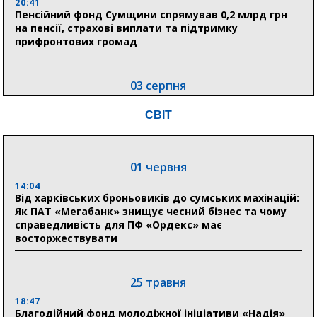
20:41
Пенсійний фонд Сумщини спрямував 0,2 млрд грн
на пенсії, страхові виплати та підтримку
прифронтових громад
03 серпня
18:54
СВІТ
Романько розширює програму відпочинку дітей із
прифронтової Сумщини: перша група оздоровилася
в Австрії
01 червня
18:30
Ніколаєнко: у Сумах погодили 115 компенсацій на
14:04
відновлення житла майже на 6,6 млн грн
Від харківських броньовиків до сумських махінацій:
Як ПАТ «Мегабанк» знищує чесний бізнес та чому
справедливість для ПФ «Ордекс» має
восторжествувати
31 липня
21:01
До 19 400 гривень на паливо: Пенсійний фонд
25 травня
Сумщини пояснив, як отримати допомогу на зиму
18:47
Благодійний фонд молодіжної ініціативи «Надія»
17:52