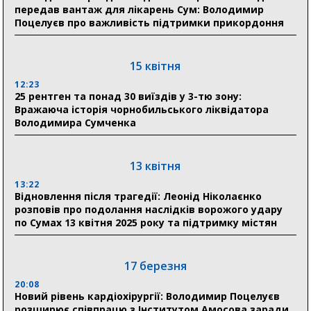
передав вантаж для лікарень Сум: Володимир
«Укрексімбанк» припиняє виплату пенсій: у
Поцелуєв про важливість підтримки прикордоння
Пенсійному фонді Сумщини пояснили, що робити
людям
15 квітня
11:00
Артем Кобзар вручив родинам 20 полеглих Героїв
12:23
відзнаки «Почесного громадянина міста Суми»
25 рентген та понад 30 виїздів у 3-тю зону:
Вражаюча історія чорнобильського ліквідатора
Володимира Сумченка
30 липня
19:38
Сумська клінічна лікарня Святого Пантелеймона
13 квітня
здобула головну відзнаку в медичній сфері України
13:22
Відновлення після трагедії: Леонід Ніколаєнко
18:33
розповів про подолання наслідків ворожого удару
Олексій Романько долучився до обговорення Плану
по Сумах 13 квітня 2025 року та підтримку містян
стійкості Сумщини з Прем’єр-міністром
18:11
17 березня
Місто посилює міжнародну співпрацю: Суми
отримали 12 потужних станцій для Пунктів обігріву
20:08
Новий рівень кардіохірургії: Володимир Поцелуєв
розширює співпрацю з Інститутом Амосова заради