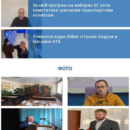
За свій програш на виборах ЄС хоче
помститися сумчанам транспортним
колапсом
З’явилося відео бійки тітушок Ладухи в
магазині АТБ
ФОТО