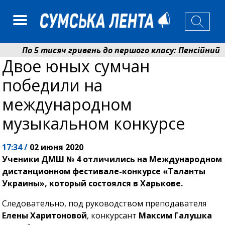
По 5 тисяч гривень до першого класу: Пенсійний 
Двое юных сумчан
Ніколаєнко: у Сумах погодили 115 компенсацій на в
победили на
международном
музыкальном конкурсе
17:34 /
02 июня 2020
Ученики ДМШ № 4 отличились на Международном
дистанционном фестивале-конкурсе «Таланты
Украины», который состоялся в Харькове.
Следовательно, под руководством преподавателя
Елены Харитоновой
, конкурсант
Максим Галушка