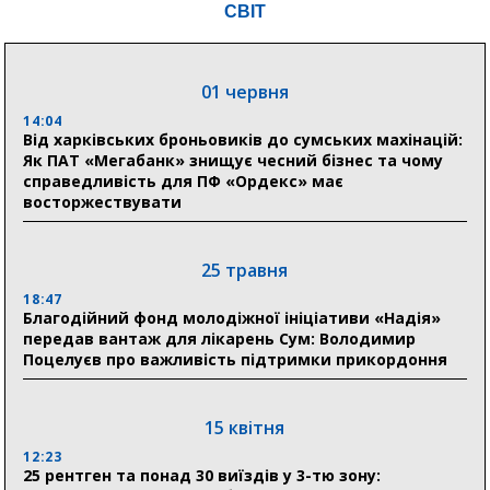
СВІТ
05 серпня
19:27
Лікарня Святого Пантелеймона отримала апарат
01 червня
УЗД та обладнання від партнерів із Німеччини
14:04
Від харківських броньовиків до сумських махінацій:
10:52
Як ПАТ «Мегабанк» знищує чесний бізнес та чому
Кобзар домовляється із Червоним Хрестом про нові
справедливість для ПФ «Ордекс» має
укриття та енергетичну підтримку для Сумської
восторжествувати
громади
9:15
Понад 8 мільйонів книжок згоріли. Як допомогти
25 травня
«Ранку» та іншим видавництвам відновитися
18:47
Благодійний фонд молодіжної ініціативи «Надія»
передав вантаж для лікарень Сум: Володимир
04 серпня
Поцелуєв про важливість підтримки прикордоння
20:41
Пенсійний фонд Сумщини спрямував 0,2 млрд грн
на пенсії, страхові виплати та підтримку
15 квітня
прифронтових громад
12:23
25 рентген та понад 30 виїздів у 3-тю зону: