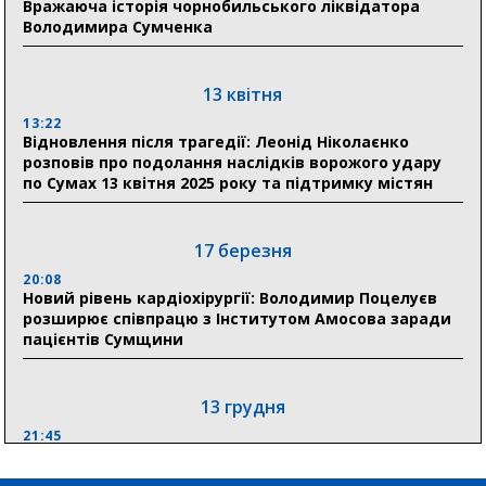
Вражаюча історія чорнобильського ліквідатора
03 серпня
Володимира Сумченка
18:54
Романько розширює програму відпочинку дітей із
прифронтової Сумщини: перша група оздоровилася
13 квітня
в Австрії
13:22
Відновлення після трагедії: Леонід Ніколаєнко
18:30
розповів про подолання наслідків ворожого удару
Ніколаєнко: у Сумах погодили 115 компенсацій на
по Сумах 13 квітня 2025 року та підтримку містян
відновлення житла майже на 6,6 млн грн
17 березня
31 липня
20:08
21:01
Новий рівень кардіохірургії: Володимир Поцелуєв
До 19 400 гривень на паливо: Пенсійний фонд
розширює співпрацю з Інститутом Амосова заради
Сумщини пояснив, як отримати допомогу на зиму
пацієнтів Сумщини
13 грудня
21:45
“Внесення змін до процедури публічних закупівель має
збільшити завантаження стратегічних українських