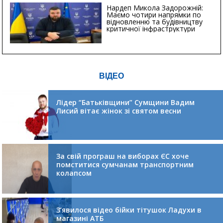
Нардеп Микола Задорожній:
Маємо чотири напрямки по
відновленню та будівництву
критичної інфраструктури
ВІДЕО
Лідер “Батьківщини” Сумщини Вадим
Лисий вітає жінок зі святом весни
За свій програш на виборах ЄС хоче
помститися сумчанам транспортним
колапсом
З’явилося відео бійки тітушок Ладухи в
магазині АТБ