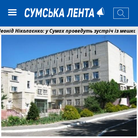
 Ніколаєнко: у Сумах проведуть зустріч із мешканцями
ня Святого Пантелеймона отримала апарат УЗД та об