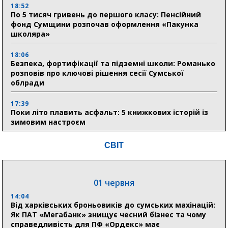
18:52
По 5 тисяч гривень до першого класу: Пенсійний
фонд Сумщини розпочав оформлення «Пакунка
школяра»
18:06
Безпека, фортифікації та підземні школи: Романько
розповів про ключові рішення сесії Сумської
облради
17:39
Поки літо плавить асфальт: 5 книжкових історій із
зимовим настроєм
СВІТ
05 серпня
19:27
Лікарня Святого Пантелеймона отримала апарат
01 червня
УЗД та обладнання від партнерів із Німеччини
14:04
Від харківських броньовиків до сумських махінацій:
10:52
Як ПАТ «Мегабанк» знищує чесний бізнес та чому
Кобзар домовляється із Червоним Хрестом про нові
справедливість для ПФ «Ордекс» має
укриття та енергетичну підтримку для Сумської