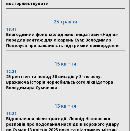
восторжествувати
громади
9:15
Понад 8 мільйонів книжок згоріли. Як допомогти
25 травня
«Ранку» та іншим видавництвам відновитися
18:47
Благодійний фонд молодіжної ініціативи «Надія»
передав вантаж для лікарень Сум: Володимир
04 серпня
Поцелуєв про важливість підтримки прикордоння
20:41
Пенсійний фонд Сумщини спрямував 0,2 млрд грн
на пенсії, страхові виплати та підтримку
15 квітня
прифронтових громад
12:23
25 рентген та понад 30 виїздів у 3-тю зону:
Вражаюча історія чорнобильського ліквідатора
03 серпня
Володимира Сумченка
18:54
Романько розширює програму відпочинку дітей із
прифронтової Сумщини: перша група оздоровилася
13 квітня
в Австрії
13:22
Відновлення після трагедії: Леонід Ніколаєнко
18:30
розповів про подолання наслідків ворожого удару
Ніколаєнко: у Сумах погодили 115 компенсацій на
по Сумах 13 квітня 2025 року та підтримку містян