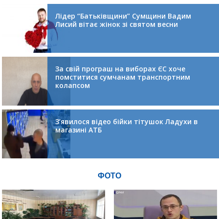
Лідер “Батьківщини” Сумщини Вадим
Лисий вітає жінок зі святом весни
За свій програш на виборах ЄС хоче
помститися сумчанам транспортним
колапсом
З’явилося відео бійки тітушок Ладухи в
магазині АТБ
ФОТО