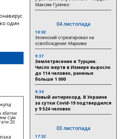
Максим Гузенко
ронавирус
ко один
04 листопада
10:02
Зеленский отреагировал на
освобождение Маркива
9:37
Землетрясение в Турции.
Число жертв в Измире выросло
до 114 человек, раненых
больше 1 000
9:34
Новый антирекорд. В Украине
за сутки Covid-19 подтвердился
купці
у 9 524 человек
 збитки
ини Сум
гати 20
гривень
03 листопада
вська
17:52