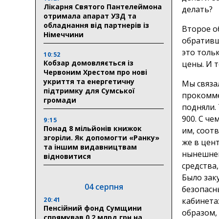
Лікарня Святого Пантелеймона
делать?
отримала апарат УЗД та
обладнання від партнерів із
Второе о
Німеччини
обративш
это толь
10:52
Кобзар домовляється із
цены. И 
Червоним Хрестом про нові
укриття та енергетичну
Мы связа
підтримку для Сумської
прокомме
громади
подняли.
900. С че
9:15
Понад 8 мільйонів книжок
им, соот
згоріли. Як допомогти «Ранку»
же в цен
та іншим видавництвам
нынешней
відновитися
средства
Было зак
04 серпня
безопасн
20:41
кабинетах
Пенсійний фонд Сумщини
образом,
спрямував 0,2 млрд грн на