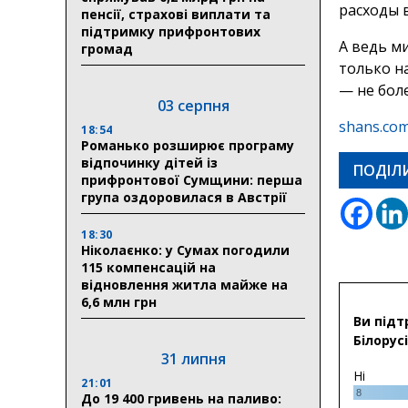
расходы 
пенсії, страхові виплати та
підтримку прифронтових
А ведь м
громад
только н
— не бол
03 серпня
shans.com
18:54
Романько розширює програму
відпочинку дітей із
ПОДІЛ
прифронтової Сумщини: перша
група оздоровилася в Австрії
18:30
Ніколаєнко: у Сумах погодили
115 компенсацій на
відновлення житла майже на
6,6 млн грн
Ви підт
Білорусі
31 липня
Ні
21:01
8
До 19 400 гривень на паливо: