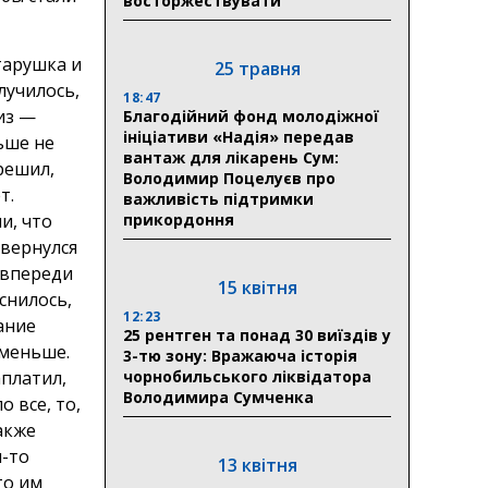
восторжествувати
тарушка и
25 травня
лучилось,
18:47
из —
Благодійний фонд молодіжної
ініціативи «Надія» передав
льше не
вантаж для лікарень Сум:
 решил,
Володимир Поцелуєв про
т.
важливість підтримки
и, что
прикордоння
 вернулся
 впереди
15 квітня
снилось,
12:23
ание
25 рентген та понад 30 виїздів у
 меньше.
3-тю зону: Вражаюча історія
аплатил,
чорнобильського ліквідатора
Володимира Сумченка
 все, то,
акже
я-то
13 квітня
то им