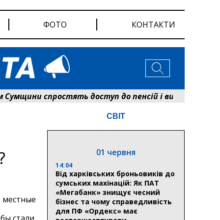
ФОТО
КОНТАКТИ
ини спростять доступ до пенсій і виплат: Пенсійн
СВІТ
01 червня
?
14:04
Від харківських броньовиків до
сумських махінацій: Як ПАТ
«Мегабанк» знищує чесний
о местные
бізнес та чому справедливість
для ПФ «Ордекс» має
бы стали