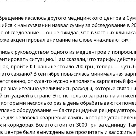
бращение касалось другого медицинского центра в Сум
ийся к нам сумчанин назвал сумму за обследование в 20
ко обследование — он не ожидал, что в частных клиника
тоже акцентировал внимание на слове «наживаются».
лись с руководством одного из медцентров и попросил
нтировать ситуацию. Нам сказали, что тарифы действ
 Так, пройти КТ раньше стоило 700 грн., теперь — чуть
м это связано? В сентябре повысилась минимальная зарп
ветственно, откуда-то нужно наполнять зарплатный фон
тре значительно увеличились расходы, которые связаны
 ситуацией в стране. Это не только затраты на антисе
, которыми несколько раз в день обрабатываются поме
уплено оборудование — бактерицидные рециркуляторы
ые для человека кварцевые лампы, которое установлен
 и коридорах. Все это стоит от 3000 грн. за единицу. Та
 в центре были вынуждены все просчитать и заложить 