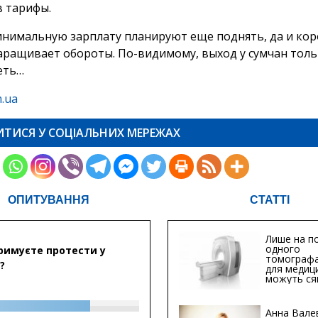
в тарифы.
инимальную зарплату планируют еще поднять, да и ко
аращивает обороты. По-видимому, выход у сумчан толь
еть…
.ua
ИТИСЯ У СОЦІАЛЬНИХ МЕРЕЖАХ
ОПИТУВАННЯ
СТАТТІ
Лише на по
одного
римуєте протести у
томографа
?
для медиц
можуть ся
мільйонів 
Анна Вале