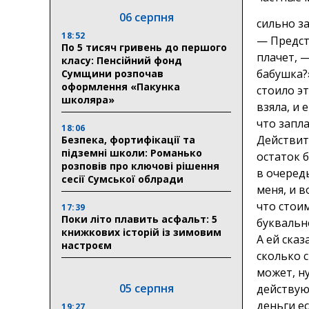
06 серпня
сильно з
18:52
— Предста
По 5 тисяч гривень до першого
плачет, 
класу: Пенсійний фонд
бабушка?
Сумщини розпочав
оформлення «Пакунка
стоило эт
школяра»
взяла, и 
что запла
18:06
Действит
Безпека, фортифікації та
підземні школи: Романько
остаток б
розповів про ключові рішення
в очеред
сесії Сумської облради
меня, и в
что стои
17:39
Поки літо плавить асфальт: 5
буквальн
книжкових історій із зимовим
А ей сказ
настроєм
сколько с
может, н
05 серпня
действую
деньги ес
19:27