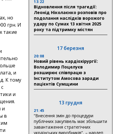
13:22
Відновлення після трагедії:
Леонід Ніколаєнко розповів про
ах, но
подолання наслідків ворожого
удару по Сумах 13 квітня 2025
00 грн. И
року та підтримку містян
х такие
17 березня
и
20:08
ительно
Новий рівень кардіохірургії:
 больше
Володимир Поцелуєв
лата, и
розширює співпрацю з
Інститутом Амосова заради
д. К тому
пацієнтів Сумщини
 с
птики и
щения.
13 грудня
 и
21:45
ы в
“Внесення змін до процедури
публічних закупівель має збільшити
ким
завантаження стратегічних
эти
українських виробників”, – нардеп