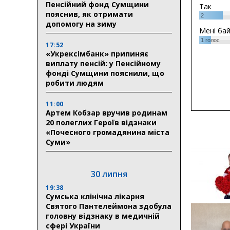
Пенсійний фонд Сумщини
Так
пояснив, як отримати
2
допомогу на зиму
Мені ба
1
голос
17:52
«Укрексімбанк» припиняє
виплату пенсій: у Пенсійному
фонді Сумщини пояснили, що
робити людям
11:00
Артем Кобзар вручив родинам
20 полеглих Героїв відзнаки
«Почесного громадянина міста
Суми»
30 липня
19:38
Сумська клінічна лікарня
Святого Пантелеймона здобула
головну відзнаку в медичній
сфері України