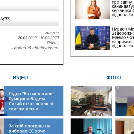
про єдину
кандидату
керівника
відновленн
йдуже
інфраструк
Сумській о
Хіба...
Нардеп Ми
голосів
Задорожні
Маємо чо
20.05.2020
-
30.09.2020
напрямки 
Кінець
відновлен
- доданий відвідувачем
будівницт
критичної
інфрастру
ВІДЕО
ФОТО
Лідер “Батьківщини”
Сумщини Вадим
Лисий вітає жінок зі
святом весни
За свій програш на
виборах ЄС хоче