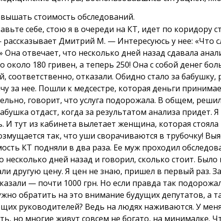
авышать стоимость обследований.
вьте себе, стою я в очереди на КТ, идет по коридору с
— рассказывает Дмитрий М. — Интересуюсь у нее: «Что с
» Она отвечает, что несколько дней назад сдавала анал
о около 180 гривен, а теперь 250! Она с собой денег бо
ей, соответственно, отказали. Обидно стало за бабушку,
чу за нее. Пошли к медсестре, которая деньги принимае
ельно, говорит, что услуга подорожала. В общем, решил
абушка отдаст, когда за результатом анализа придет. Я
ь. И тут из кабинета вылетает женщина, которая стояла
озмущается так, что уши сворачиваются в трубочку! Выя
мость КТ подняли в два раза. Ее муж проходил обследов
о несколько дней назад и говорил, сколько стоит. Было
али другую цену. Я цен не знаю, пришел в первый раз. З
казали — почти 1000 грн. Но если правда так подорожало
ужно обратить на это внимание будущих депутатов, а т
щих руководителей? Ведь на людях наживаются. У мен
ть, но многие живут совсем не богато, на минималке. Ч