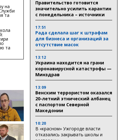
Правительство готовится
ру на
значительно усилить карантин
 Служби
с понедельника – источники
я та
тури у
бласті:
17:51
кола
Рада сделала шаг к штрафам
й:
для бизнеса и организаций за
тири
по
отсутствие масок
ню та
ву
13:12
ктури
Украина находится на грани
коронавирусной катастрофы —
Минздрав
13:09
Венским террористом оказался
20-летний этнический албанец
с паспортом Северной
Македонии
10:20
В «красном» Ужгороде власти
отказались закрывать школы и